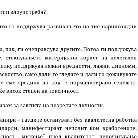
 тип злоупотреба?
а што го поддржува развивањето на тие нарцисоидни
, пак, ги онеправдува другите. Потоа ги поддржува
е, стекнувањето материјална корист на нелегален
 колку поддржува лажни вредности, лажни дипломи,
асилство, само дали го гледате и дали го доживувате
ие сме средина во која е нормализирано сенешто.
ќе висок степен на токсичност.
низам за заштита на незрелите личности.
манири – газдите остануваат без квалитетна работна
андарди, манифестираат непочит кон вработените,
сност, „мижење“ пред квалитетот, непочитување