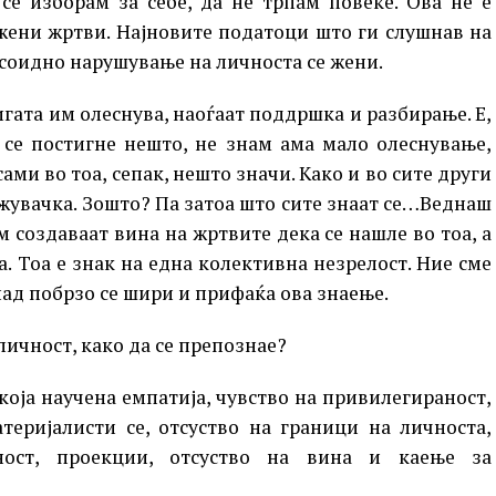
 се изборам за себе, да не трпам повеќе. Ова не е
жени жртви. Најновите податоци што ги слушнав на
исоидно нарушување на личноста се жени.
игата им олеснува, наоѓаат поддршка и разбирање. Е,
 се постигне нешто, не знам ама мало олеснување,
сами во тоа, сепак, нешто значи. Како и во сите други
жувачка. Зошто? Па затоа што сите знаат се…Веднаш
 создаваат вина на жртвите дека се нашле во тоа, а
а. Тоа е знак на една колективна незрелост. Ние сме
пад побрзо се шири и прифаќа ова знаење.
ичност, како да се препознае?
која научена емпатија, чувство на привилегираност,
атеријалисти се, отсуство на граници на личноста,
ност, проекции, отсуство на вина и каење за