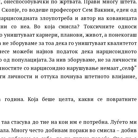
и, онеспособувачки по жртвата. Прави многу штета.
о Скопје, го водеше професорот Сем Вакнин, еден од
нарцисоидната злоупотреба и автор на кованицата
ни со неа. Во која смисла? Токсичните односи
ко уништуваат кариери, планови, живот, а понекогаш
а не зборуваме за тоа дека го уништуваат квалитетот
знесе можеби најнов податок дека нарцисоидното
о од популацијата. За нив зборуваме, не за личности
ичностите со нарцисоидно нарушување немаат „селф“
уги личности и оттука почнува штетното влијание,
 година. Која беше целта, какви се повратните
таа стасува до тие на кои им е потребна. Луѓето ми
ала. Многу често добивам пораки во смисла – добив