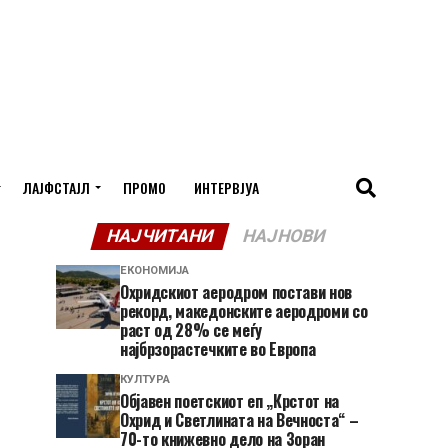
ЛАЈФСТАЈЛ
ПРОМО
ИНТЕРВЈУА
НАЈЧИТАНИ
НАЈНОВИ
ЕКОНОМИЈА
Охридскиот аеродром постави нов
рекорд, македонските аеродроми со
раст од 28% се меѓу
најбрзорастечките во Европа
КУЛТУРА
Објавен поетскиот еп „Крстот на
Охрид и Светлината на Вечноста“ –
70-то книжевно дело на Зоран