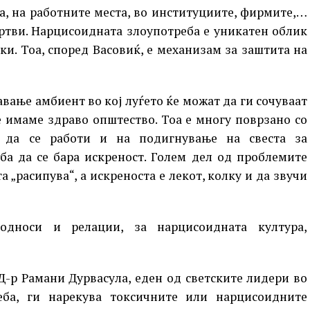
а, на работните места, во институциите, фирмите,…
ртви. Нарцисоидната злоупотреба е уникатен облик
ки. Тоа, според Васовиќ, е механизам за заштита на
авање амбиент во кој луѓето ќе можат да ги сочуваат
е имаме здраво општество. Тоа е многу поврзано со
 да се работи и на подигнување на свеста за
ба да се бара искреност. Голем дел од проблемите
„расипува“, а искреноста е лекот, колку и да звучи
односи и релации, за нарцисоидната култура,
Д-р Рамани Дурвасула, еден од светските лидери во
еба, ги нарекува токсичните или нарцисоидните