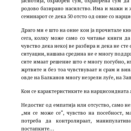
јаснотија, охрабрен сум, охрабрена сум да
родово базирано насилство. Има и мажи и 
семинарот се дека 50 отсто од оние со нарц
Драго ми е што на оние кои ја прочитале кн
сега, колку може само со читање книги да
чувство дека некој ве разбира и дека не сте 
ситуации, нашава средина не е многу поддр
сите имаат решение што е многу погубно, им
жртвите и без тоа чувствуваат и срам и вин
овде на Балканов многу незрели луѓе, на За
Кои се карактеристиките на нарцисоидната л
Недостиг од емпатија или отсуство, само не
„ми се може се“, чувство на посебност, м
потреба да контролираат, манипулатив
постапките…