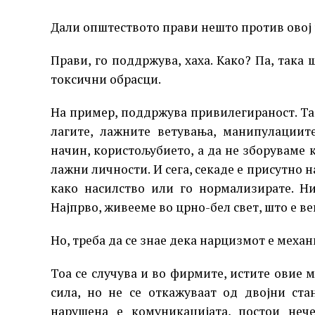
Дали општеството прави нешто против овој
Прави, го поддржува, хаха. Како? Па, так
токсични обрасци.
На пример, поддржува привилегираност. Таа
лагите, лажните ветувања, манипулациит
начин, користољубието, а да не зборуваме
лажни личности. И сега, секаде е присутно н
како насилство или го нормализирате. Н
Најпрво, живееме во црно-бел свет, што е ве
Но, треба да се знае дека нарцизмот е меха
Тоа се случува и во фирмите, истите овие 
сила, но не се откажуваат од двојни ст
нарушена е комуникацијата, постои нече