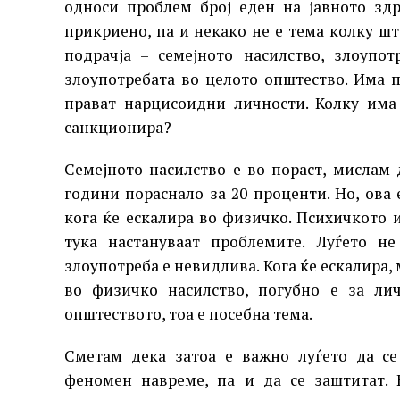
односи проблем број еден на јавното здр
прикриено, па и некако не е тема колку шт
подрачја – семејното насилство, злоупо
злоупотребата во целото општество. Има 
прават нарцисоидни личности. Колку има
санкционира?
Семејното насилство е во пораст, мислам
години пораснало за 20 проценти. Но, ова 
кога ќе ескалира во физичко. Психичкото
тука настануваат проблемите. Луѓето не
злоупотреба е невидлива. Кога ќе ескалира, 
во физичко насилство, погубно е за ли
општеството, тоа е посебна тема.
Сметам дека затоа е важно луѓето да се
феномен навреме, па и да се заштитат. 