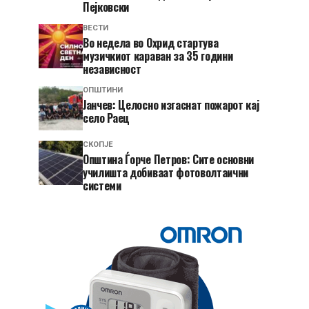
Пејковски
ВЕСТИ
Во недела во Охрид стартува
музичкиот караван за 35 години
независност
ОПШТИНИ
Јанчев: Целосно изгаснат пожарот кај
село Раец
СКОПЈЕ
Општина Ѓорче Петров: Сите основни
училишта добиваат фотоволтаични
системи