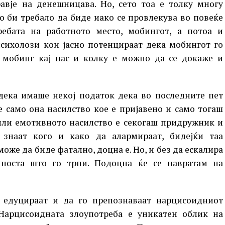
авје на денешницава. Но, сето тоа е толку многу
о би требало да биде иако се провлекува во повеќе
требата на работното место, мобингот, а потоа и
психолози кои јасно потенцираат дека мобингот го
 мобинг кај нас и колку е можно да се докаже и
 дека имаше некој податок дека во последните пет
е само она насилство кое е пријавено и само тогаш
 или емотивното насилство е секогаш придружник и
 знаат кого и како да алармираат, бидејќи таа
може да биде фатално, доцна е. Но, и без да ескалира
чноста што го трпи. Подоцна ќе се навратам на
 едуцираат и да го препознаваат нарцисоидниот
Нарцисоидната злоупотреба е уникатен облик на