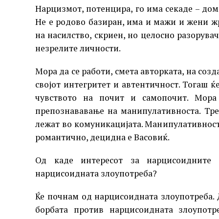
Нарцизмот, потенцира, го има секаде – дом
Не е родово базиран, има и мажи и жени ж
на насилство, скриен, но целосно разорувач
незрелите личности.
Мора да се работи, смета авторката, на созд
својот интегритет и автентичност. Тогаш ќ
чувството на почит и самопочит. Мора
препознававање на манипулативноста. Тре
лежат во комуникацијата. Манипулативноста 
романтично, децидна е Васовиќ.
Од каде интересот за нарцисоидните 
нарцисоидната злоупотреба?
Ќе почнам од нарцисоидната злоупотреба. 
борбата против нарцисоидната злоупотр