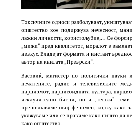
Токсичните односи разболуваат, уништуваат
општество кое поддржува нечесност, ман
лажни личности, користољубие,… Се форсир
„мижи“ пред квалитетот, моралот е заменет
невкус. Владејат формата и инстант вреднос
автор на книгата „Преврски“.
Васовиќ, магистер по политички науки 
печатените, радио и телевизиските мед
нарцизмот, нарцисоидната култура, нарцис
исклучително битни, но и „тешки“ теми 
препознаваме овој феномен, колку како з
укажуваме или се правиме како ништо да не
како општество.