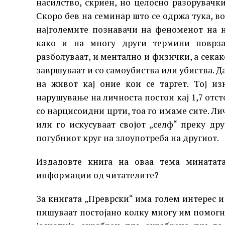
насилство, скриен, но целосно разорувачк
Скоро бев на семинар што се одржа тука, в
најголемите познавачи на феноменот на 
како и на многу други термини поврза
разболуваат, и ментално и физички, а сека
завршуваат и со самоубиства или убиства. Д
на живот кај оние кои се таргет. Тој и
нарушување на личноста постои кај 1,7 отст
со нарцисоидни црти, тоа го имаме сите. Л
или го искусуваат својот „селф“ преку др
погубниот круг на злоупотреба на другиот.
Издадовте книга на оваа тема минатата
информации од читателите?
За книгата „Преврски“ има голем интерес и 
пишуваат постојано колку многу им помогн