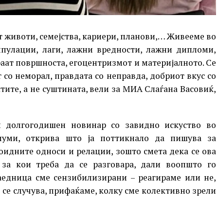
 животи, семејства, кариери, планови,… Живееме во
ипулации, лаги, лажни вредности, лажни дипломи,
аат површноста, егоцентризмот и материјалното. Се
 со неморал, правдата со неправда, добриот вкус со
тите, а не суштината, вели за МИА Слаѓана Васовиќ,
и долгогодишен новинар со завидно искуство во
иуми, открива што ја поттикнало да пишува за
оидните односи и релации, зошто смета дека се ова
за кои треба да се разговара, дали воопшто го
аедница сме сензибилизирани – реагираме или не,
 се случува, прифаќаме, колку сме колективно зрели