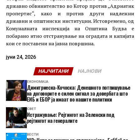
државно обвинителство во Котор против „Адриатик
пропертис“, како и против други надлежни
државни и општински институции. Истовремено, од
Комуналната инспекција на Општина Будва е
побарано итно отстранување на оградата и капијата
кои се поставени на јавна површина.
јуни 24, 2026
НАЈЧИТАНИ
НАЈНОВИ
ЕКОНОМИЈА
Димитриеска-Кочоска: Денешното потпишување
на договорите е силен сигнал за довербата што
ЕИБ и ЕБОР ја имаат во нашите политики
СВЕТ
Истражување: Рејтингот на Зеленски под
рејтингот на генералите
ВЕСТИ