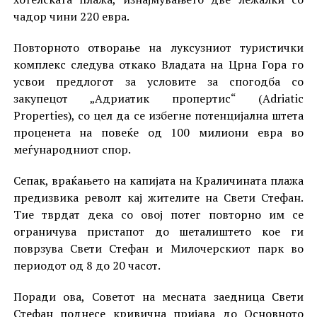
чадор чини 220 евра.
Повторното отворање на луксузниот туристички
комплекс следува откако Владата на Црна Гора го
усвои предлогот за условите за спогодба со
закупецот „Адриатик пропертис“ (Adriatic
Properties), со цел да се избегне потенцијална штета
проценета на повеќе од 100 милиони евра во
меѓународниот спор.
Сепак, враќањето на капијата на Краличината плажа
предизвика револт кај жителите на Свети Стефан.
Тие тврдат дека со овој потег повторно им се
ограничува пристапот до шеталиштето кое ги
поврзува Свети Стефан и Милочерскиот парк во
периодот од 8 до 20 часот.
Поради ова, Советот на месната заедница Свети
Стефан поднесе кривична пријава до Основното