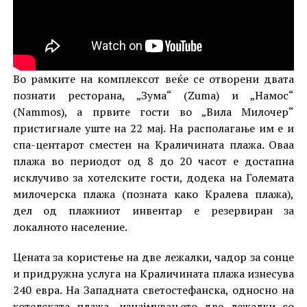
Во рамките на комплексот веќе се отворени двата
познати ресторана, „Зума“ (Zuma) и „Намос“
(Nammos), а првите гости во „Вила Милочер“
пристигнале уште на 22 мај. На располагање им е и
спа-центарот сместен на Краличината плажа. Оваа
плажа во периодот од 8 до 20 часот е достапна
исклучиво за хотелските гости, додека на Големата
милочерска плажа (позната како Кралева плажа),
дел од плажниот инвентар е резервиран за
локалното население.
Цената за користење на две лежалки, чадор за сонце
и придружна услуга на Краличината плажа изнесува
240 евра. На Западната светостефанска, односно на
хотелската плажа, изнајмувањето две лежалки со