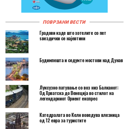
ПОВРЗАНИ ВЕСТИ
Градови каде што хотелите со пет
ѕвездички се најевтини
Будимпешта и седумте мостови над Дунав
Луксузно патување со воз низ Балканот:
Од Хрватска до Венеција во стилот на
легендарниот Ориент експрес
Катедралата во Келн воведува влезница
од 12 евра за туристите