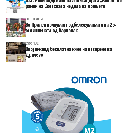
ИЈЗ: Нови содржини на апликацијата „Беббо“ во
рамки на Светската недела на доењето
ОПШТИНИ
Во Прилеп почнуваат одбележувањата на 25-
годишнината од Карпалак
СКОПЈЕ
​Овој викенд бесплатно кино на отворено во
Драчево