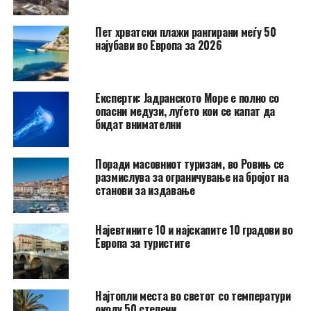
Пет хрватски плажи рангирани меѓу 50
најубави во Европа за 2026
Експерти: Јадранското Море е полно со
опасни медузи, луѓето кои се капат да
бидат внимателни
Поради масовниот туризам, во Ровињ се
размислува за ограничување на бројот на
станови за издавање
Најевтините 10 и најскапите 10 градови во
Европа за туристите
Најтопли места во светот со температури
околу 50 степени