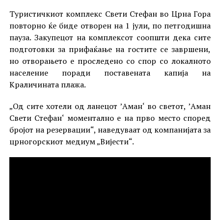
Туристичкиот комплекс Свети Стефан во Црна Гора
повторно ќе биде отворен на 1 јули, по петгодишна
пауза. Закупецот на комплексот соопшти дека сите
подготовки за прифаќање на гостите се завршени,
но отворањето е проследено со спор со локалното
население поради поставената капија на
Краличината плажа.
„Од сите хотели од ланецот ’Аман‘ во светот, ’Аман
Свети Стефан‘ моментално е на прво место според
бројот на резервации“, наведуваат од компанијата за
црногорскиот медиум „Вијести“.