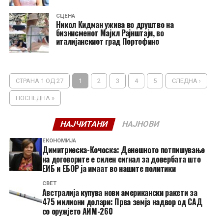
СЦЕНА
Никол Кидман ужива во друштво на
бизнисменот Мајкл Рајнштајн, во
италијанскиот град Портофино
СТРАНА 1 ОД 27
1
2
3
4
5
СЛЕДНА ›
ПОСЛЕДНА »
НАЈЧИТАНИ
НАЈНОВИ
ЕКОНОМИЈА
Димитриеска-Кочоска: Денешното потпишување
на договорите е силен сигнал за довербата што
ЕИБ и ЕБОР ја имаат во нашите политики
СВЕТ
Австралија купува нови американски ракети за
475 милиони долари: Прва земја надвор од САД
со оружјето АИМ-260