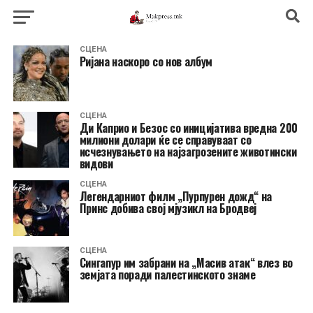
СЦЕНА
Ријана наскоро со нов албум
СЦЕНА
Ди Каприо и Безос со иницијатива вредна 200
милиони долари ќе се справуваат со
исчезнувањето на најзагрозените животински
видови
СЦЕНА
Легендарниот филм „Пурпурен дожд“ на
Принс добива свој мјузикл на Бродвеј
СЦЕНА
Сингапур им забрани на „Масив атак“ влез во
земјата поради палестинското знаме