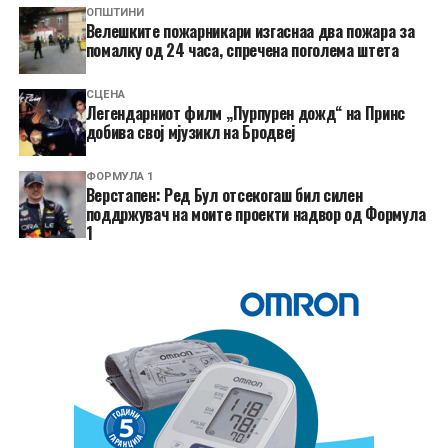
ОПШТИНИ
Велешките пожарникари изгаснаа два пожара за
помалку од 24 часа, спречена поголема штета
СЦЕНА
Легендарниот филм „Пурпурен дожд“ на Принс
добива свој мјузикл на Бродвеј
ФОРМУЛА 1
Верстапен: Ред Бул отсекогаш бил силен
поддржувач на моите проекти надвор од Формула
1