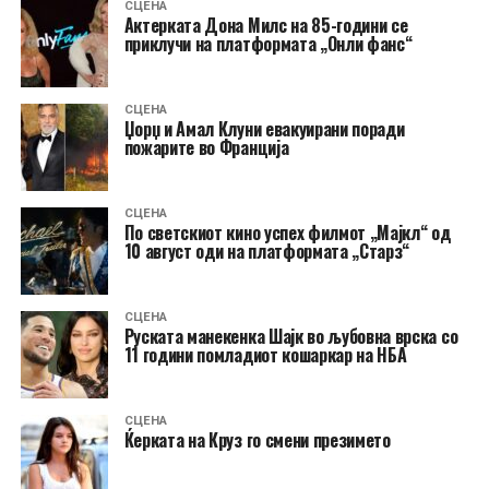
СЦЕНА
Актерката Дона Милс на 85-години се
приклучи на платформата „Онли фанс“
СЦЕНА
Џорџ и Амал Клуни евакуирани поради
пожарите во Франција
СЦЕНА
По светскиот кино успех филмот „Мајкл“ од
10 август оди на платформата „Старз“
СЦЕНА
Руската манекенка Шајк во љубовна врска со
11 години помладиот кошаркар на НБА
СЦЕНА
Ќерката на Круз го смени презимето