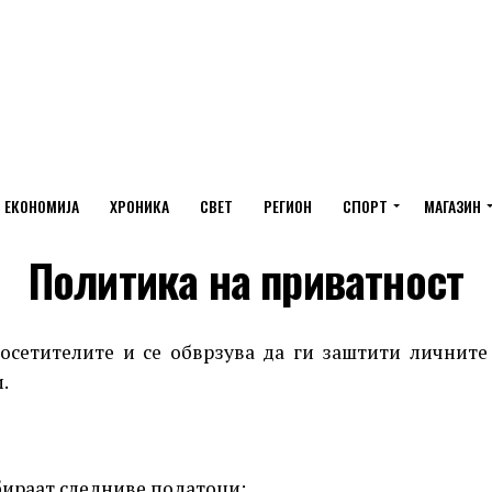
ЕКОНОМИЈА
ХРОНИКА
СВЕТ
РЕГИОН
СПОРТ
МАГАЗИН
Политика на приватност
посетителите и се обврзува да ги заштити личните
.
бираат следниве податоци: