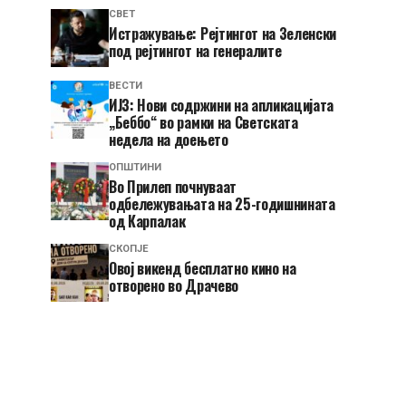
СВЕТ
Истражување: Рејтингот на Зеленски
под рејтингот на генералите
ВЕСТИ
ИЈЗ: Нови содржини на апликацијата
„Беббо“ во рамки на Светската
недела на доењето
ОПШТИНИ
Во Прилеп почнуваат
одбележувањата на 25-годишнината
од Карпалак
СКОПЈЕ
​Овој викенд бесплатно кино на
отворено во Драчево