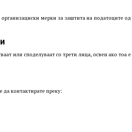
 организациски мерки за заштита на податоците од
ци
аат или споделуваат со трети лица, освен ако тоа е
 да контактирате преку: