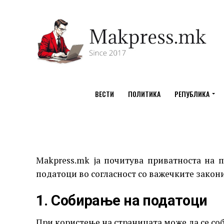
ВЕСТИ
ПОЛИТИКА
РЕПУБЛИКА
Makpress.mk ја почитува приватноста на 
податоци во согласност со важечките закони
1. Собирање на податоци
При користење на страницата може да се со