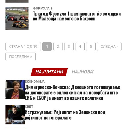
ФОРМУЛА 1
Tрка од Формула 1 шампионатот ќе се одржи
во Малезија наместо во Бахреин
СТРАНА 1 ОД 19
1
2
3
4
5
СЛЕДНА ›
ПОСЛЕДНА »
НАЈЧИТАНИ
НАЈНОВИ
ЕКОНОМИЈА
Димитриеска-Кочоска: Денешното потпишување
на договорите е силен сигнал за довербата што
ЕИБ и ЕБОР ја имаат во нашите политики
СВЕТ
Истражување: Рејтингот на Зеленски под
рејтингот на генералите