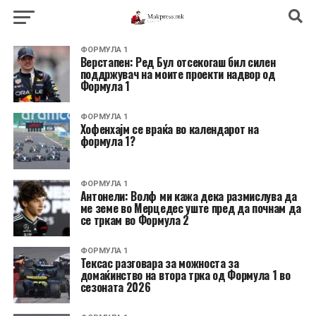
ФОРМУЛА 1
Верстапен: Ред Бул отсекогаш бил силен
поддржувач на моите проекти надвор од
Формула 1
ФОРМУЛА 1
Хофенхајм се враќа во календарот на
формула 1?
ФОРМУЛА 1
Антонели: Волф ми кажа дека размислува да
ме земе во Мерцедес уште пред да почнам да
се тркам во Формула 2
ФОРМУЛА 1
Тексас разговара за можноста за
домаќинство на втора трка од Формула 1 во
сезоната 2026