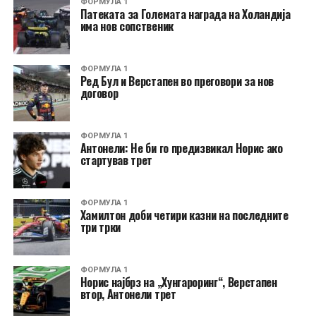
ФОРМУЛА 1
Патеката за Големата награда на Холандија
има нов сопственик
ФОРМУЛА 1
Ред Бул и Верстапен во преговори за нов
договор
ФОРМУЛА 1
Антонели: Не би го предизвикал Норис ако
стартував трет
ФОРМУЛА 1
Хамилтон доби четири казни на последните
три трки
ФОРМУЛА 1
Норис најбрз на „Хунгароринг“, Верстапен
втор, Антонели трет