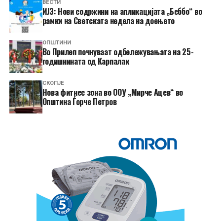
ВЕСТИ
ИЈЗ: Нови содржини на апликацијата „Беббо“ во
рамки на Светската недела на доењето
ОПШТИНИ
Во Прилеп почнуваат одбележувањата на 25-
годишнината од Карпалак
СКОПЈЕ
Нова фитнес зона во ООУ „Мирче Ацев“ во
Општина Ѓорче Петров