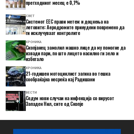
претходниот месец е 0,1%
СВЕТ
Системот ЕЕС прави метеж и доцнења на
летовите: Аеродромите принудени повремено да
ги исклучуваат контролите
ХРОНИКА
Скопјанец замолил машко лице да му помогне да
извади пари, по што лицето насилно ги зело и
избегало
ХРОНИКА
21-годишен мотоциклист загина во тешка
сообраќајна несреќа кај Радишани
ВЕСТИ
Седум нови случаи на инфекција со вирусот
Западен Нил, сите од Скопје