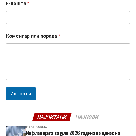
Е-пошта
*
Е
Коментар или порака
*
-
п
о
ш
т
а
И
м
е
*
Испрати
НАЈЧИТАНИ
НАЈНОВИ
ЕКОНОМИЈА
Инфлацијата во јули 2026 година во однос на