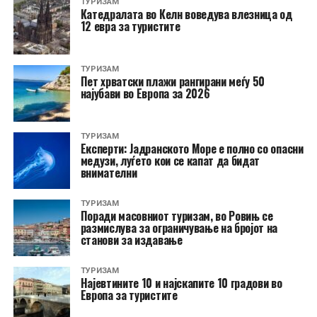
ТУРИЗАМ
Катедралата во Келн воведува влезница од
12 евра за туристите
ТУРИЗАМ
Пет хрватски плажи рангирани меѓу 50
најубави во Европа за 2026
ТУРИЗАМ
Експерти: Јадранското Море е полно со опасни
медузи, луѓето кои се капат да бидат
внимателни
ТУРИЗАМ
Поради масовниот туризам, во Ровињ се
размислува за ограничување на бројот на
станови за издавање
ТУРИЗАМ
Најевтините 10 и најскапите 10 градови во
Европа за туристите