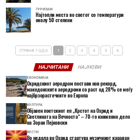
ТУРИЗАМ
Најтопли места во светот со температури
околу 50 степени
СТРАНА 1 ОД 6
1
2
3
4
5
6
НАЈЧИТАНИ
НАЈНОВИ
ЕКОНОМИЈА
Охридскиот аеродром постави нов рекорд,
македонските аеродроми со раст од 28% се меѓу
најбрзорастечките во Европа
КУЛТУРА
Објавен поетскиот еп „Крстот на Охрид и
Светлината на Вечноста“ – 70-то книжевно дело
на Зоран Пејковски
ВЕСТИ
Во недела во Охрид стартува музичкиот караван