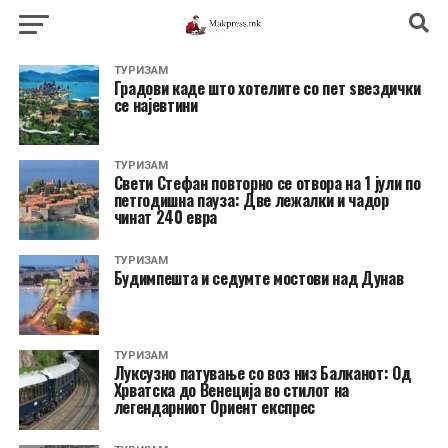
ТУРИЗАМ
Градови каде што хотелите со пет ѕвездички
се најевтини
ТУРИЗАМ
Свети Стефан повторно се отвора на 1 јули по
петгодишна пауза: Две лежалки и чадор
чинат 240 евра
ТУРИЗАМ
Будимпешта и седумте мостови над Дунав
ТУРИЗАМ
Луксузно патување со воз низ Балканот: Од
Хрватска до Венеција во стилот на
легендарниот Ориент експрес