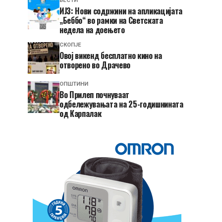
ВЕСТИ
ИЈЗ: Нови содржини на апликацијата
„Беббо“ во рамки на Светската
недела на доењето
СКОПЈЕ
​Овој викенд бесплатно кино на
отворено во Драчево
ОПШТИНИ
Во Прилеп почнуваат
одбележувањата на 25-годишнината
од Карпалак