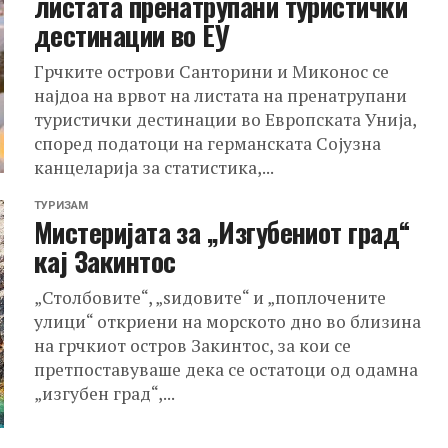
листата пренатрупани туристички
дестинации во ЕУ
Грчките острови Санторини и Миконос се
најдоа на врвот на листата на пренатрупани
туристички дестинации во Европската Унија,
според податоци на германската Сојузна
канцеларија за статистика,...
ТУРИЗАМ
Мистеријата за „Изгубениот град“
кај Закинтос
„Столбовите“, „ѕидовите“ и „поплочените
улици“ откриени на морското дно во близина
на грчкиот остров Закинтос, за кои се
претпоставуваше дека се остатоци од одамна
„изгубен град“,...