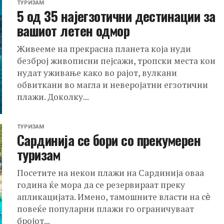
ТУРИЗАМ
5 од 35 најегзотични дестинации за
вашиот летен одмор
Живееме на прекрасна планета која нуди
безброј живописни пејсажи, тропски места кои
нудат уживање како во рајот, вулкани
обвиткани во магла и неверојатни егзотични
плажи. Доколку...
ТУРИЗАМ
Сардинија се бори со прекумерен
туризам
Посетите на некои плажи на Сардинија оваа
година ќе мора да се резервираат преку
апликацијата. Имено, тамошните власти на сѐ
повеќе популарни плажи го ограничуваат
бројот...