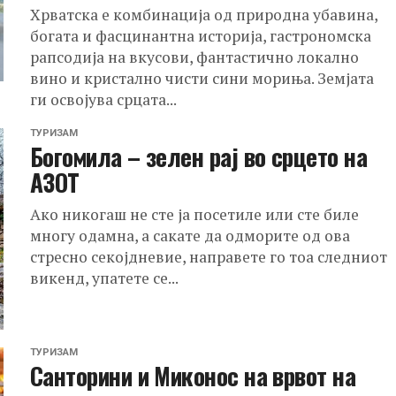
Хрватска е комбинација од природна убавина,
богата и фасцинантна историја, гастрономска
рапсодија на вкусови, фантастично локално
вино и кристално чисти сини мориња. Земјата
ги освојува срцата...
ТУРИЗАМ
Богомила – зелен рај во срцето на
АЗОТ
Ако никогаш не сте ја посетиле или сте биле
многу одамна, а сакате да одморите од ова
стресно секојдневие, направете го тоа следниот
викенд, упатете се...
ТУРИЗАМ
Санторини и Миконос на врвот на