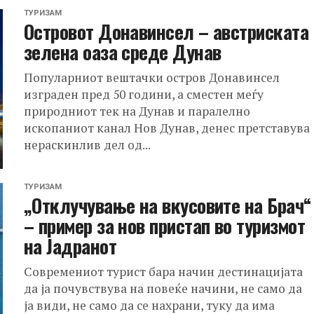
ТУРИЗАМ
Островот Донавинсел – австриската
зелена оаза среде Дунав
Популарниот вештачки остров Донавинсел
изграден пред 50 години, а сместен меѓу
природниот тек на Дунав и паралелно
ископаниот канал Нов Дунав, денес претставува
нераскинлив дел од...
ТУРИЗАМ
„Отклучување на вкусовите на Брач“
– пример за нов пристап во туризмот
на Јадранот
Современиот турист бара начин дестинацијата
да ја почувствува на повеќе начини, не само да
ја види, не само да се нахрани, туку да има