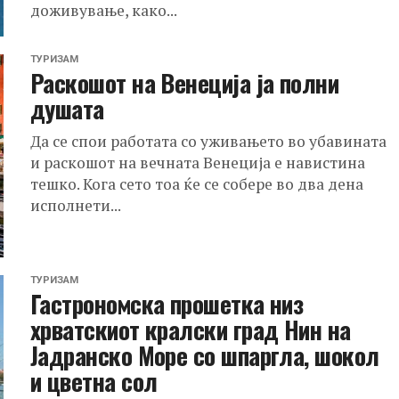
доживување, како...
ТУРИЗАМ
Раскошот на Венеција ја полни
душата
Да се спои работата со уживањето во убавината
и раскошот на вечната Венеција е навистина
тешко. Кога сето тоа ќе се собере во два дена
исполнети...
ТУРИЗАМ
Гастрономска прошетка низ
хрватскиот кралски град Нин на
Јадранско Море со шпаргла, шокол
и цветна сол