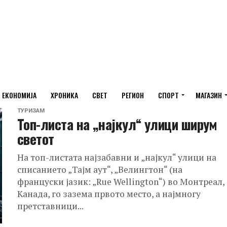
ЕКОНОМИЈА
ХРОНИКА
СВЕТ
РЕГИОН
СПОРТ
МАГАЗИН
ТУРИЗАМ
Топ-листа на „најкул“ улици ширум
светот
На топ-листата најзабавни и „најкул“ улици на
списанието „Тајм аут“, „Велингтон“ (на
француски јазик: „Rue Wellington“) во Монтреал,
Канада, го зазема првото место, а најмногу
претставници...