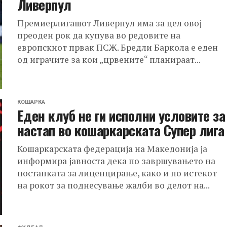
Ливерпул
Премиерлигашот Ливерпул има за цел овој
преоден рок да купува во редовите на
европскиот првак ПСЖ. Бредли Баркола е еден
од играчите за кои „црвените“ планираат...
КОШАРКА
Еден клуб не ги исполни условите за
настап во кошаркарската Супер лига
Кошаркарската федерација на Македонија ја
информира јавноста дека по завршувањето на
постапката за лиценцирање, како и по истекот
на рокот за поднесување жалби во делот на...