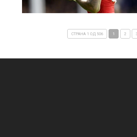
СТРАНА 1 ОД 506
1
2