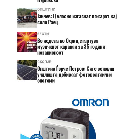
Пејковски
ОПШТИНИ
Јанчев: Целосно изгаснат пожарот кај
село Раец
ВЕСТИ
Во недела во Охрид стартува
музичкиот караван за 35 години
независност
СКОПЈЕ
Општина Ѓорче Петров: Сите основни
училишта добиваат фотоволтаични
системи