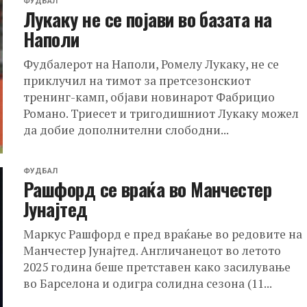
ФУДБАЛ
Лукаку не се појави во базата на
Наполи
Фудбалерот на Наполи, Ромелу Лукаку, не се
приклучил на тимот за претсезонскиот
тренинг-камп, објави новинарот Фабрицио
Романо. Триесет и тригодишниот Лукаку можел
да добие дополнителни слободни...
ФУДБАЛ
Рашфорд се враќа во Манчестер
Јунајтед
Маркус Рашфорд е пред враќање во редовите на
Манчестер Јунајтед. Англичанецот во летото
2025 година беше претставен како засилување
во Барселона и одигра солидна сезона (11...