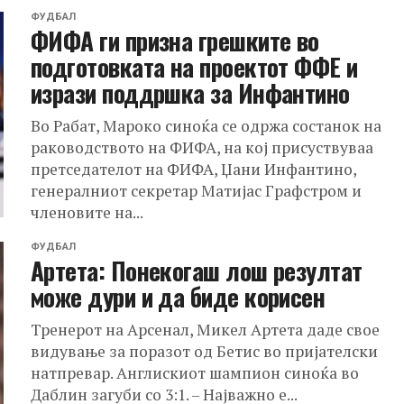
ФУДБАЛ
ФИФА ги призна грешките во
подготовката на проектот ФФЕ и
изрази поддршка за Инфантино
Во Рабат, Мароко синоќа се одржа состанок на
раководството на ФИФА, на кој присуствуваа
претседателот на ФИФА, Џани Инфантино,
генералниот секретар Матијас Графстром и
членовите на...
ФУДБАЛ
Артета: Понекогаш лош резултат
може дури и да биде корисен
Тренерот на Арсенал, Микел Артета даде свое
видување за поразот од Бетис во пријателски
натпревар. Англискиот шампион синоќа во
Даблин загуби со 3:1. – Најважно е...