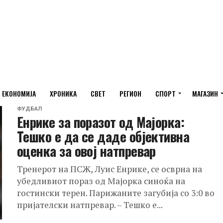
ЕКОНОМИЈА
ХРОНИКА
СВЕТ
РЕГИОН
СПОРТ
МАГАЗИН
ФУДБАЛ
Енрике за поразот од Мајорка:
Тешко е да се даде објективна
оценка за овој натпревар
Тренерот на ПСЖ, Луис Енрике, се осврна на
убедливиот пораз од Мајорка синоќа на
гостински терен. Парижаните загубија со 3:0 во
пријателски натпревар. – Тешко е...