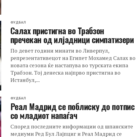
ФУДБАЛ
Салах пристигна во Трабзон
пречекан од илјадници симпатизери
По девет години минати во Ливерпул,
репрезентативецот на Египет Мохамед Салах во
новата сезона ќе настапува во турската екипа
Трабзон. Тој денеска најпрво пристигна во
Истанбул,...
ФУДБАЛ
Реал Мадрид се поблиску до потпис
со младиот напаѓач
Според последните информации од шпанските
медиуми Ред Бул Лајпциг и Реал Мадрид се