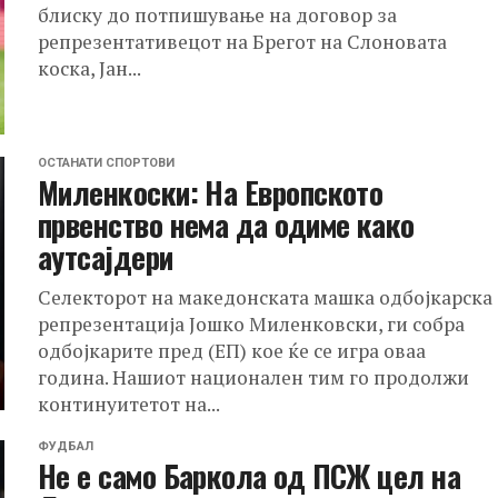
блиску до потпишување на договор за
репрезентативецот на Брегот на Слоновата
коска, Јан...
ОСТАНАТИ СПОРТОВИ
Миленкоски: На Европското
првенство нема да одиме како
аутсајдери
Селекторот на македонската машка одбојкарска
репрезентација Јошко Миленковски, ги собра
одбојкарите пред (ЕП) кое ќе се игра оваа
година. Нашиот национален тим го продолжи
континуитетот на...
ФУДБАЛ
Не e само Баркола од ПСЖ цел на