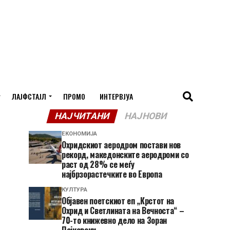
ЛАЈФСТАЈЛ
ПРОМО
ИНТЕРВЈУА
НАЈЧИТАНИ
НАЈНОВИ
ЕКОНОМИЈА
Охридскиот аеродром постави нов
рекорд, македонските аеродроми со
раст од 28% се меѓу
најбрзорастечките во Европа
КУЛТУРА
Објавен поетскиот еп „Крстот на
Охрид и Светлината на Вечноста“ –
70-то книжевно дело на Зоран