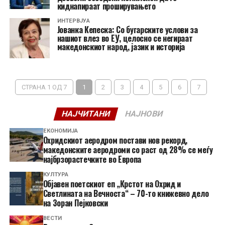
киднапираат проширувањето
ИНТЕРВЈУА
Јованка Кепеска: Со бугарските услови за
нашиот влез во ЕУ, целосно се негираат
македонскиот народ, јазик и историја
СТРАНА 1 ОД 7
1
2
3
4
5
6
7
НАЈЧИТАНИ
НАЈНОВИ
ЕКОНОМИЈА
Охридскиот аеродром постави нов рекорд,
македонските аеродроми со раст од 28% се меѓу
најбрзорастечките во Европа
КУЛТУРА
Објавен поетскиот еп „Крстот на Охрид и
Светлината на Вечноста“ – 70-то книжевно дело
на Зоран Пејковски
ВЕСТИ