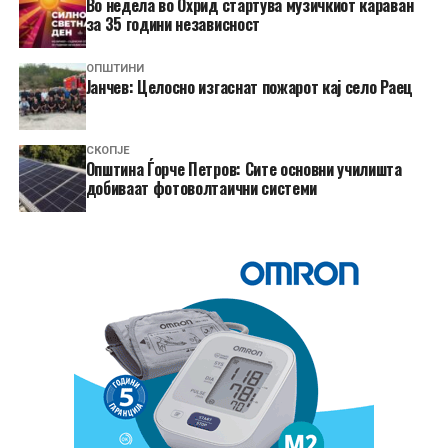
Во недела во Охрид стартува музичкиот караван
за 35 години независност
ОПШТИНИ
Јанчев: Целосно изгаснат пожарот кај село Раец
СКОПЈЕ
Општина Ѓорче Петров: Сите основни училишта
добиваат фотоволтаични системи