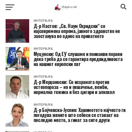
ИНТЕРВЈУА
Д-р Настов: „Св. Наум Охридски“ со
најсовремена опрема, јавното здравство не
заостанува во однос на приватното
ИНТЕРВЈУА
Муцунски: Од ЕУ слушаме и поинакви пораки
дека треба да се гарантира предвидливоста
на нашиот европски пат
ИНТЕРВЈУА
Д-р Мерџаноски: Со исхраната против
остеопороза – но и пешачење, вежби,
нормална тежина и без цигари и алкохол
ИНТЕРВЈУА
Д-р Бојчевска-Јусеин: Хашимотото најчесто ги
погодува жените што себеси се ставаат на
последно место, а гинат за сите други