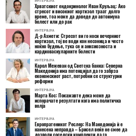
ИНТЕРВЈУА
Хрватскиот ендокринолог Иван Круљац: Ако
стресот и високиот кортизол траат долго
време, тоа може да доведе до автоимуна
болест или до рак
ИНТЕРВЈУА
Д-р Ахмети: Стресот ви го носи вечерниот
кортизол, тој ве води кон несоница и често
ноќно будење, тука се и анксиозноста и
кардиоваскуларните болести
ИНТЕРВЈУА
Карол Межеван од Светска банка: Северна
Македонија има потенцијал да го забрза
економскиот раст, потребни се структурни
реформи
ИНТЕРВЈУА
Марта Кос: Покажавте дека може да
испорачате резултати кога има политичка
волја
ИНТЕРВЈУА
Европратеникот Реслер: На Македонија ѝ е
нанесена неправда – Брисел веќе не смее да
дозволи соседски комплекси да го