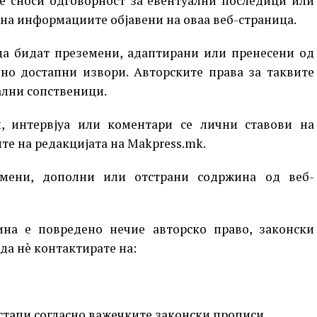
не сноси одговорност за евентуални последици или
 на информациите објавени на оваа веб-страница.
да бидат преземени, адаптирани или пренесени од
но достапни извори. Авторските права за таквите
ални сопственици.
, интервјуа или коментари се лични ставови на
ите на редакцијата на Makpress.mk.
змени, дополни или отстрани содржина од веб-
ина е повредено нечие авторско право, законски
да нè контактирате на:
остапи согласно важечките законски прописи.