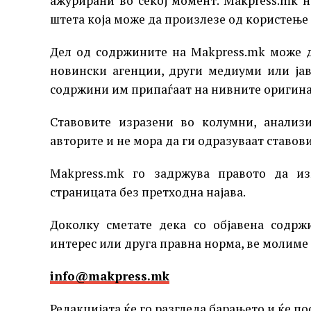
ажурирани во секој момент. Makpress.mk 
штета која може да произлезе од користење
Дел од содржините на Makpress.mk може 
новински агенции, други медиуми или јав
содржини им припаѓаат на нивните оригин
Ставовите изразени во колумни, анализи
авторите и не мора да ги одразуваат ставов
Makpress.mk го задржува правото да и
страницата без претходна најава.
Доколку сметате дека со објавена содрж
интерес или другa правнa норма, ве молиме 
info@makpress.mk
Редакцијата ќе го разгледа барањето и ќе п