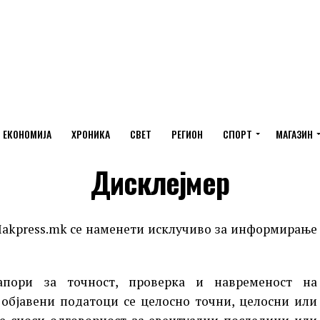
ЕКОНОМИЈА
ХРОНИКА
СВЕТ
РЕГИОН
СПОРТ
МАГАЗИН
Дисклејмер
akpress.mk се наменети исклучиво за информирање
апори за точност, проверка и навременост на
 објавени податоци се целосно точни, целосни или