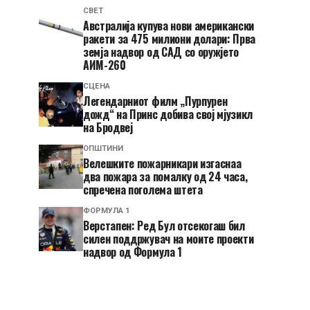
СВЕТ
Австралија купува нови американски
ракети за 475 милиони долари: Прва
земја надвор од САД со оружјето
АИМ-260
СЦЕНА
Легендарниот филм „Пурпурен
дожд“ на Принс добива свој мјузикл
на Бродвеј
ОПШТИНИ
Велешките пожарникари изгаснаа
два пожара за помалку од 24 часа,
спречена поголема штета
ФОРМУЛА 1
Верстапен: Ред Бул отсекогаш бил
силен поддржувач на моите проекти
надвор од Формула 1