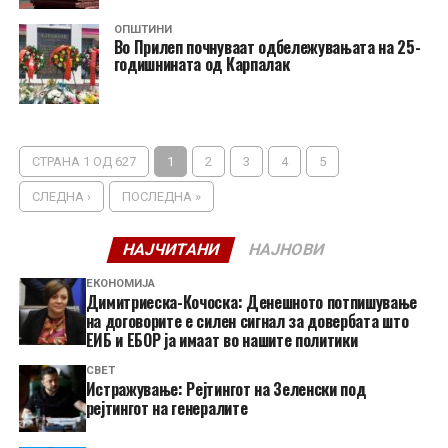
ОПШТИНИ
Во Прилеп почнуваат одбележувањата на 25-
годишнината од Карпалак
СТРАНА 1 ОД 627
1
2
3
4
5
СЛЕДНА ›
ПОСЛЕДНА »
НАЈЧИТАНИ
НАЈНОВИ
ЕКОНОМИЈА
Димитриеска-Кочоска: Денешното потпишување
на договорите е силен сигнал за довербата што
ЕИБ и ЕБОР ја имаат во нашите политики
СВЕТ
Истражување: Рејтингот на Зеленски под
рејтингот на генералите