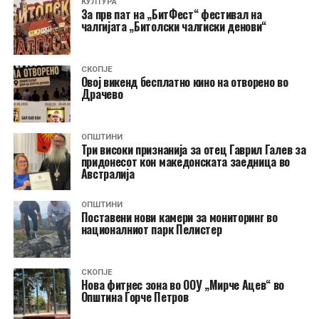
КУЛТУРА
За прв пат на „БитФест“ фестивал на
чалгијата „Битолски чалгиски денови“
СКОПЈЕ
​Овој викенд бесплатно кино на отворено во
Драчево
ОПШТИНИ
Три високи признанија за отец Гаврил Галев за
придонесот кон македонската заедница во
Австралија
ОПШТИНИ
Поставени нови камери за мониторинг во
националниот парк Пелистер
СКОПЈЕ
Нова фитнес зона во ООУ „Мирче Ацев“ во
Општина Ѓорче Петров