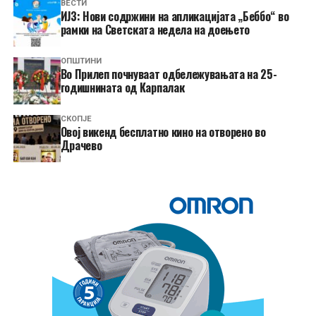
ВЕСТИ
ИЈЗ: Нови содржини на апликацијата „Беббо“ во
рамки на Светската недела на доењето
ОПШТИНИ
Во Прилеп почнуваат одбележувањата на 25-
годишнината од Карпалак
СКОПЈЕ
​Овој викенд бесплатно кино на отворено во
Драчево