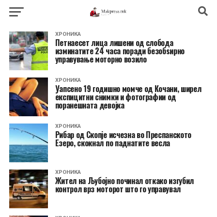
ХРОНИКА
Петнаесет лица лишени од слобода
изминатите 24 часа поради безобѕирно
управување моторно возило
ХРОНИКА
Уапсено 19 годишно момче од Кочани, ширел
експицитни снимки и фотографии од
поранешната девојка
ХРОНИКА
Рибар од Скопје исчезна во Преспанското
Езеро, скокнал по паднатите весла
ХРОНИКА
Жител на Љубојно починал откако изгубил
контрол врз моторот што го управувал