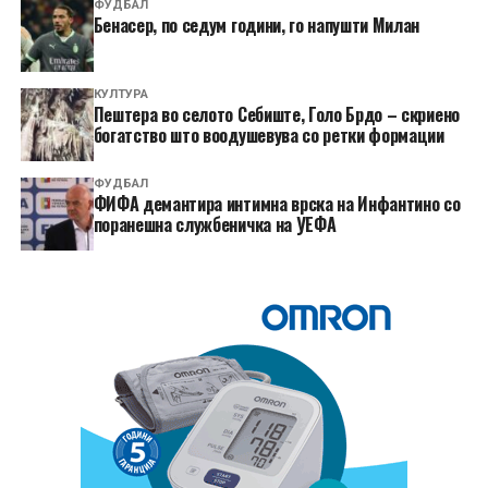
ФУДБАЛ
Бенасер, по седум години, го напушти Милан
КУЛТУРА
Пештера во селото Себиште, Голо Брдо – скриено
богатство што воодушевува со ретки формации
ФУДБАЛ
ФИФА демантира интимна врска на Инфантино со
поранешна службеничка на УЕФА