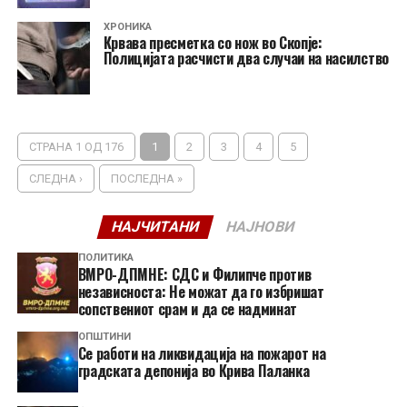
ХРОНИКА
Крвава пресметка со нож во Скопје:
Полицијата расчисти два случаи на насилство
СТРАНА 1 ОД 176
1
2
3
4
5
СЛЕДНА ›
ПОСЛЕДНА »
НАЈЧИТАНИ
НАЈНОВИ
ПОЛИТИКА
ВМРО-ДПМНЕ: СДС и Филипче против
независноста: Не можат да го избришат
сопствениот срам и да се надминат
ОПШТИНИ
Се работи на ликвидација на пожарот на
градската депонија во Крива Паланка