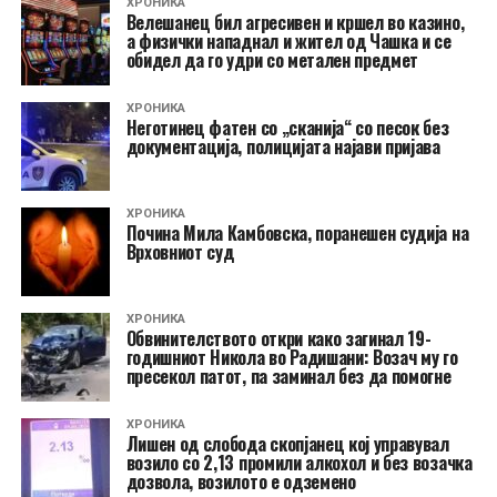
ХРОНИКА
Велешанец бил агресивен и кршел во казино,
а физички нападнал и жител од Чашка и се
обидел да го удри со метален предмет
ХРОНИКА
Неготинец фатен со „сканија“ со песок без
документација, полицијата најави пријава
ХРОНИКА
Почина Мила Камбовска, поранешен судија на
Врховниот суд
ХРОНИКА
Обвинителството откри како загинал 19-
годишниот Никола во Радишани: Возач му го
пресекол патот, па заминал без да помогне
ХРОНИКА
Лишен од слобода скопјанец кој управувал
возило со 2,13 промили алкохол и без возачка
дозвола, возилото е одземено