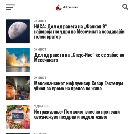
ЖИВОТ
НАСА: Дел од ракета на „Фалкон 9“
најверојатно удри во Месечината создавајќи
голем кратер
ЖИВОТ
Дел од ракета на „Спејс-Икс“ ќе се забие во
Месечината
ЖИВОТ
Мексиканскиот инфлуенсер Сезар Гастелум
убиен за време на пренос во живо
ЗДРАВЈЕ
Истражување: Помалиот внес на протеини
овозможува поздрав и подолг живот