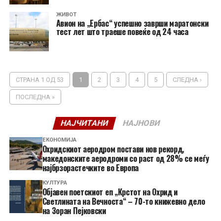
ЖИВОТ
Авион на „Ербас“ успешно заврши маратонски
тест лет што траеше повеќе од 24 часа
СТРАНА 1 ОД 53
1
2
3
4
5
СЛЕДНА ›
ПОСЛЕДНА »
НАЈЧИТАНИ
НАЈНОВИ
ЕКОНОМИЈА
Охридскиот аеродром постави нов рекорд,
македонските аеродроми со раст од 28% се меѓу
најбрзорастечките во Европа
КУЛТУРА
Објавен поетскиот еп „Крстот на Охрид и
Светлината на Вечноста“ – 70-то книжевно дело
на Зоран Пејковски