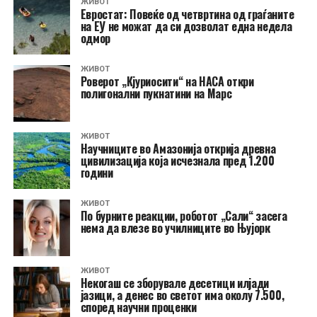
ЖИВОТ
Евростат: Повеќе од четвртина од граѓаните
на ЕУ не можат да си дозволат една недела
одмор
ЖИВОТ
Роверот „Кјуриосити“ на НАСА откри
полигонални пукнатини на Марс
ЖИВОТ
Научниците во Амазонија открија древна
цивилизација која исчезнала пред 1.200
години
ЖИВОТ
По бурните реакции, роботот „Сали“ засега
нема да влезе во училниците во Њујорк
ЖИВОТ
Некогаш се зборувале десетици илјади
јазици, а денес во светот има околу 7.500,
според научни проценки