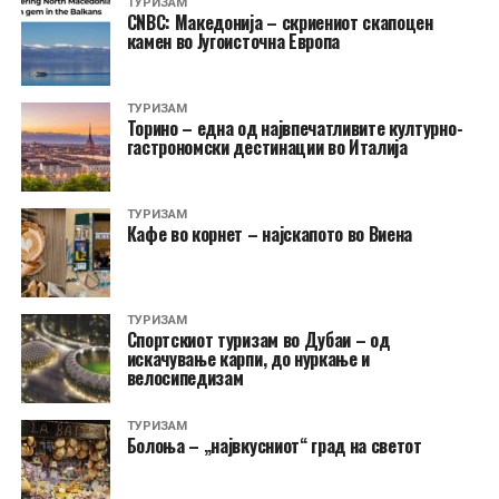
ТУРИЗАМ
CNBC: Македонија – скриениот скапоцен
камен во Југоисточна Европа
ТУРИЗАМ
Торино – една од највпечатливите културно-
гастрономски дестинации во Италија
ТУРИЗАМ
Кафе во корнет – најскапото во Виена
ТУРИЗАМ
Спортскиот туризам во Дубаи – од
искачување карпи, до нуркање и
велосипедизам
ТУРИЗАМ
Болоња – „највкусниот“ град на светот