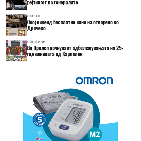
рејтингот на генералите
СКОПЈЕ
​Овој викенд бесплатно кино на отворено во
Драчево
ОПШТИНИ
Во Прилеп почнуваат одбележувањата на 25-
годишнината од Карпалак