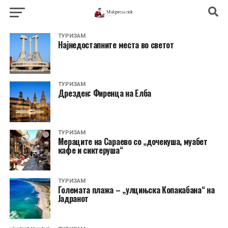
ТУРИЗАМ
Најнедостапните места во светот
ТУРИЗАМ
Дрезден: Фиренца на Елба
ТУРИЗАМ
Мераците на Сараево со „дочекуша, муабет
кафe и сиктеруша“
ТУРИЗАМ
Големата плажа – „улцињска Копакабана“ на
Јадранот