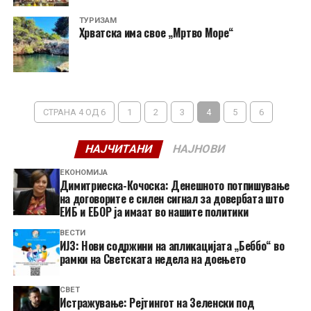
ТУРИЗАМ
Хрватска има свое „Мртво Море“
СТРАНА 4 ОД 6
1
2
3
4
5
6
НАЈЧИТАНИ
НАЈНОВИ
ЕКОНОМИЈА
Димитриеска-Кочоска: Денешното потпишување
на договорите е силен сигнал за довербата што
ЕИБ и ЕБОР ја имаат во нашите политики
ВЕСТИ
ИЈЗ: Нови содржини на апликацијата „Беббо“ во
рамки на Светската недела на доењето
СВЕТ
Истражување: Рејтингот на Зеленски под