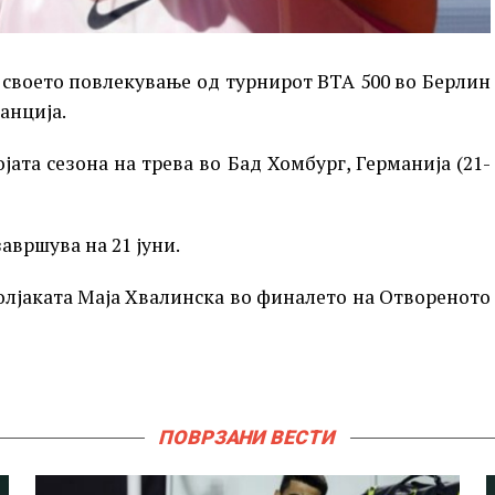
 своето повлекување од турнирот ВТА 500 во Берлин
анција.
ојата сезона на трева во Бад Хомбург, Германија (21-
авршува на 21 јуни.
олјаката Маја Хвалинска во финалето на Отвореното
ПОВРЗАНИ ВЕСТИ