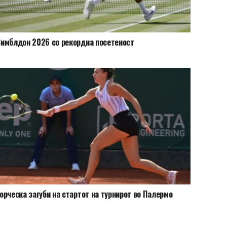
имблдон 2026 со рекордна посетеност
орческа загуби на стартот на турнирот во Палермо