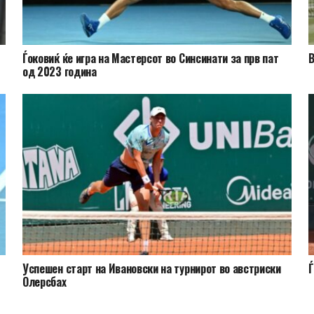
Ѓоковиќ ќе игра на Мастерсот во Синсинати за прв пат
В
од 2023 година
Успешен старт на Ивановски на турнирот во австриски
Ѓ
Олерсбах