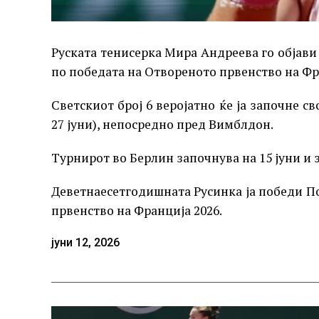
Руската тенисерка Мира Андреева го објави
по победата на Отвореното првенство на Фр
Светскиот број 6 веројатно ќе ја започне св
27 јуни), непосредно пред Вимблдон.
Турнирот во Берлин започнува на 15 јуни и з
Деветнаесетгодишната Русинка ја победи П
првенство на Франција 2026.
јуни 12, 2026