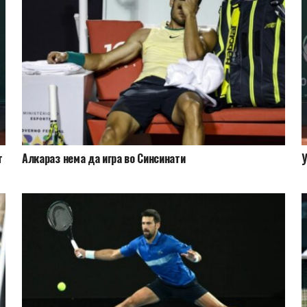
т
Алкараз нема да игра во Синсинати
У