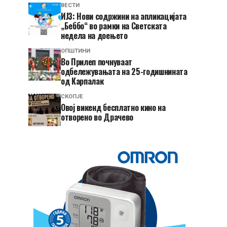
ВЕСТИ
ИЈЗ: Нови содржини на апликацијата
„Беббо“ во рамки на Светската
недела на доењето
ОПШТИНИ
Во Прилеп почнуваат
одбележувањата на 25-годишнината
од Карпалак
СКОПЈЕ
​Овој викенд бесплатно кино на
отворено во Драчево