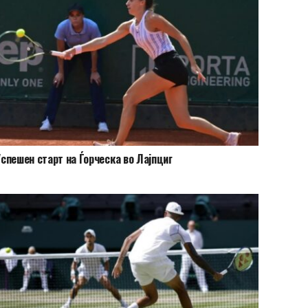
спешен старт на Ѓорческа во Лајпциг