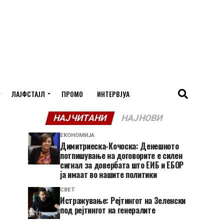
ЛАЈФСТАЈЛ
ПРОМО
ИНТЕРВЈУА
НАЈЧИТАНИ
НАЈНОВИ
ЕКОНОМИЈА
Димитриеска-Кочоска: Денешното
потпишување на договорите е силен
сигнал за довербата што ЕИБ и ЕБОР
ја имаат во нашите политики
СВЕТ
Истражување: Рејтингот на Зеленски
под рејтингот на генералите