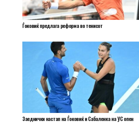
Ѓоковиќ предлага реформа во тенисот
Заеднички настап на Ѓоковиќ и Сабаленка на УС опен