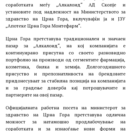
соработката меѓу „Алкалоид“ АД Скопје и
установите под надлежност на Министерството за
здравство на Црна Гора, вклучувајќи ја и ЈЗУ
„Апотеке Црна Гора Монтефарм“.
Црна Гора претставува традиционален и значаен
пазар за „Алкалоид“, на кој компанијата е
континуирано присутна со своето разновидно
портфолио на производи од сегментите фармација,
козметика, билка и хемија. Долгогодишното
присуство и препознатливоста на брендовите
придонесуваат за стабилна позиција на компанијата
и за градење доверба кај потрошувачите и
партнерите на овој пазар.
Официјалната работна посета на министерот за
здравство на Црна Гора претставува одлична
можност за натамошно продлабочување на
соработката и за изнаоѓање нови форми на