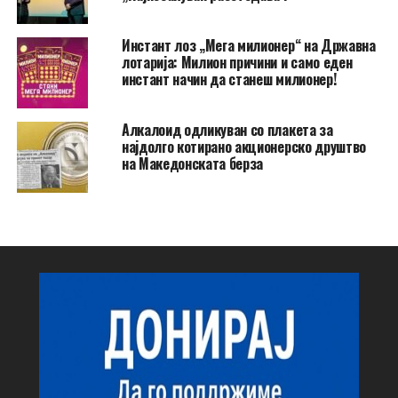
Инстант лоз „Мега милионер“ на Државна
лотарија: Милион причини и само еден
инстант начин да станеш милионер!
Алкалоид одликуван со плакета за
најдолго котирано акционерско друштво
на Македонската берза