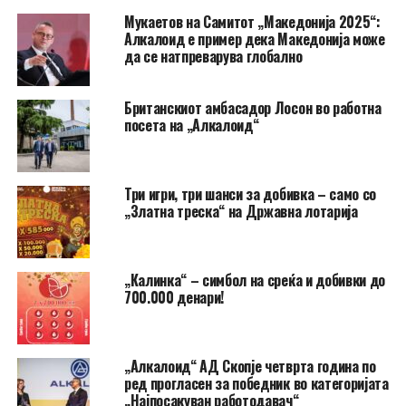
Мукаетов на Самитот „Македонија 2025“:
Алкалоид е пример дека Македонија може
да се натпреварува глобално
Британскиот амбасадор Лосон во работна
посета на „Алкалоид“
Три игри, три шанси за добивка – само со
„Златна треска“ на Државна лотарија
„Калинка“ – симбол на среќа и добивки до
700.000 денари!
„Алкалоид“ АД Скопје четврта година по
ред прогласен за победник во категоријата
„Најпосакуван работодавач“