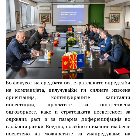
Во фокусот на средбата беа стратешките определби
на компанијата, вклучувајќи ги силната извозна
ориентација, континуираните капитални
инвестиции, проектите за општествена
одговорност, како и стратешката посветеност за
одржлив раст и за пазарна диференцијација во
глобални рамки. Воедно, посебно внимание им беше
посветено на можностите за унапредување на