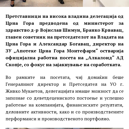
Претставници на висока владина делегација од
Црна Гора предводена од министерот за
здравство д-р Војислав Шимун, Бранко Крвавац,
главен советник на претседателот на Владата на
Црна Гора и Александар Богавац, директор на
ЗУ „Апотеке Црна Гора Монтефарм“ остварија
официјална работна посета на „Алкалоид“ АД
Скопје, со фокус на зајакнување на соработката.
Во рамките на посетата, чиј домаќин беше
Генералниот директор и Претседател на УО г.
Живко Мукаетов, делегацијата имаше можност да се
запознае со деветдецениското постоење и успешно
работење на компанијата, финансиските резултати,
деловните активности, како и со производствените
перформанси и производственото портфолио.