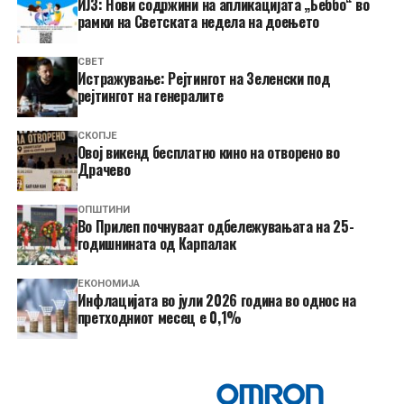
ИЈЗ: Нови содржини на апликацијата „Беббо“ во
рамки на Светската недела на доењето
СВЕТ
Истражување: Рејтингот на Зеленски под
рејтингот на генералите
СКОПЈЕ
​Овој викенд бесплатно кино на отворено во
Драчево
ОПШТИНИ
Во Прилеп почнуваат одбележувањата на 25-
годишнината од Карпалак
ЕКОНОМИЈА
Инфлацијата во јули 2026 година во однос на
претходниот месец е 0,1%