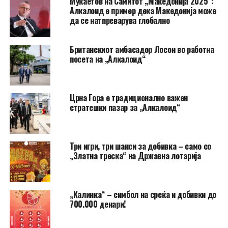
Мукаетов на Самитот „Македонија 2025“:
Алкалоид е пример дека Македонија може
да се натпреварува глобално
Британскиот амбасадор Лосон во работна
посета на „Алкалоид“
Црна Гора e традиционално важен
стратешки пазар за „Алкалоид“
Три игри, три шанси за добивка – само со
„Златна треска“ на Државна лотарија
„Калинка“ – симбол на среќа и добивки до
700.000 денари!