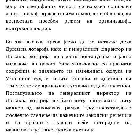
збор за специфична дејност со изразен социјален
аспект, во која државата има право, но и обврска, да
воспостави посебен режим на организација,
контрола и надзор.
Во таа насока, треба јасно да се истакне дека
Државна лотарија како и генералниот директор на
Државна лотарија, во своето постапување и јавно
излагање, во целост биле запознаени со правната
содржина и значењето на наведената одлука на
Уставниот суд и своите ставови и дејствија ги
темелел токму врз ваквата уставно-судска практика.
Постапувањето на генералниот директор на
Државна лотарија не било ниту произволно, ниту
надвор од законската рамка, туку претставувало
доследно следење на важечките законски решенија
и на правните ставови веќе потврдени од
највисоката уставно-судска инстанца.