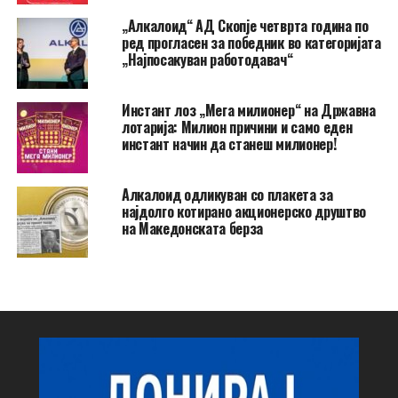
„Алкалоид“ АД Скопје четврта година по
ред прогласен за победник во категоријата
„Најпосакуван работодавач“
Инстант лоз „Мега милионер“ на Државна
лотарија: Милион причини и само еден
инстант начин да станеш милионер!
Алкалоид одликуван со плакета за
најдолго котирано акционерско друштво
на Македонската берза