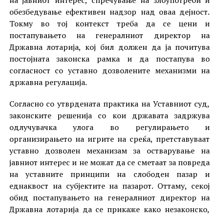
на јавниот интерес, спречување на злоупотреби и
обезбедување ефективен надзор над оваа дејност.
Токму во тој контекст треба да се цени и
постапувањето на генералниот директор на
Државна лотарија, кој бил должен да ја почитува
постојната законска рамка и да постапува во
согласност со уставно дозволените механизми на
државна регулација.
Согласно со утврдената практика на Уставниот суд,
законските решенија со кои државата задржува
одлучувачка улога во регулирањето и
организирањето на игрите на среќа, претставуваат
уставно дозволен механизам за остварување на
јавниот интерес и не можат да се сметаат за повреда
на уставните принципи на слободен пазар и
еднаквост на субјектите на пазарот. Оттаму, секој
обид постапувањето на генералниот директор на
Државна лотарија да се прикаже како незаконско,