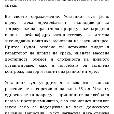
среќа.
Во своето образложение, Уставниот суд јасно
оценува дека определбата на законодавецот за
задржување на правото за приредување одредени
игри на среќа кај државата претставува легитимна
законодавна политика заснована на јавен интерес.
Притоа, Судот особено ги истакнува видот и
карактерот на игрите на среќа, нивната масовна
достапност, обемот и сложеноста на нивното
организирање, како и потребата од засилена
контрола, надзор и заштита на јавниот интерес.
Уставниот суд утврдил дека ваквото законско
решение не е спротивно на член 55 од Уставот,
односно не ги повредува принципите на слободен
пазар и претприемништво, а со кое новиот предлог
закон само се надоврзува на веќе донесеното
решение. Напротив, Судот нагласува дека станува