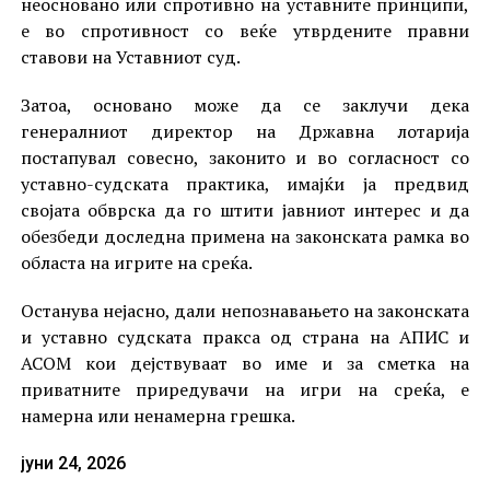
неосновано или спротивно на уставните принципи,
е во спротивност со веќе утврдените правни
ставови на Уставниот суд.
Затоа, основано може да се заклучи дека
генералниот директор на Државна лотарија
постапувал совесно, законито и во согласност со
уставно-судската практика, имајќи ја предвид
својата обврска да го штити јавниот интерес и да
обезбеди доследна примена на законската рамка во
областа на игрите на среќа.
Останува нејасно, дали непознавањето на законската
и уставно судската пракса од страна на АПИС и
АСОМ кои дејствуваат во име и за сметка на
приватните приредувачи на игри на среќа, е
намерна или ненамерна грешка.
јуни 24, 2026