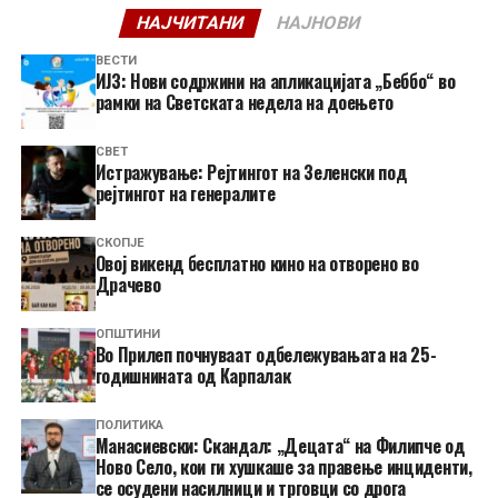
НАЈЧИТАНИ
НАЈНОВИ
ВЕСТИ
ИЈЗ: Нови содржини на апликацијата „Беббо“ во
рамки на Светската недела на доењето
СВЕТ
Истражување: Рејтингот на Зеленски под
рејтингот на генералите
СКОПЈЕ
​Овој викенд бесплатно кино на отворено во
Драчево
ОПШТИНИ
Во Прилеп почнуваат одбележувањата на 25-
годишнината од Карпалак
ПОЛИТИКА
Манасиевски: Скандал: „Децата“ на Филипче од
Ново Село, кои ги хушкаше за правење инциденти,
се осудени насилници и трговци со дрога