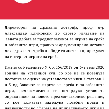
Директорот на Државна лотарија, проф. д-р
Александар Климовски во своето излагање на
јавната дебата за предлог законот за игрите на среќа
и забавните игри, правно и аргументирано истакна
дека државата треба да биде единствен приредувач
на интернет игрите на среќа.
Имено со Решението У. бр. 156/2019 од 6-ти мај 2020
година на Уставниот суд, со кое не се поведува
постапка за оценка на уставноста на член 7 ставови 2
и 3 од Законот за игрите на среќа и за забавните
игри, недвосмислено се потврдува уставната
оправданост на новото предлог-законско решение,
со кое државата задржува посебни права и
надлежности во сферата на приредувањето игри на