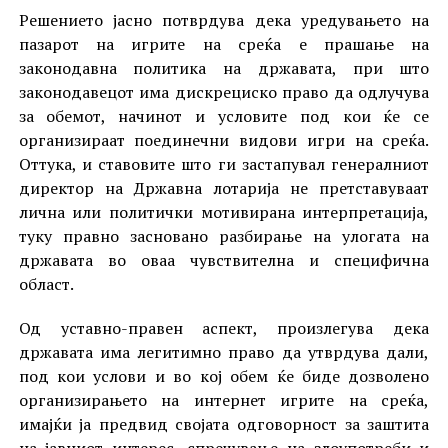
Решението јасно потврдува дека уредувањето на
пазарот на игрите на среќа е прашање на
законодавна политика на државата, при што
законодавецот има дискрециско право да одлучува
за обемот, начинот и условите под кои ќе се
организираат поединечни видови игри на среќа.
Оттука, и ставовите што ги застапувал генералниот
директор на Државна лотарија не претставуваат
лична или политички мотивирана интерпретација,
туку правно засновано разбирање на улогата на
државата во оваа чувствителна и специфична
област.
Од уставно-правен аспект, произлегува дека
државата има легитимно право да утврдува дали,
под кои услови и во кој обем ќе биде дозволено
организирањето на интернет игрите на среќа,
имајќи ја предвид својата одговорност за заштита