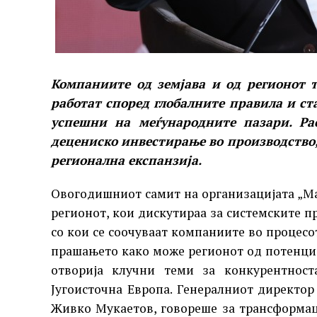
Компаниите од земјава и од регионот 
работат според глобалните правила и ст
успешни на меѓународните пазари. Рас
децениско инвестирање во производство, 
регионална експанзија.
Овогодишниот самит на организацијата „М
регионот, кои дискутираа за системските п
со кои се соочуваат компаниите во процесо
прашањето како може регионот од потенциј
отворија клучни теми за конкурентност
Југоисточна Европа. Генералниот директор
Живко Мукаетов, говореше за трансформац