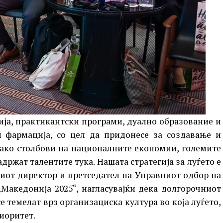
ија, практикантски програми, дуално образование и
 фармација, со цел да придонесе за создавање и
Како столбови на националните економии, големите
држат талентите тука. Нашата стратегија за луѓето е
ниот директор и претседател на Управниот одбор на
Македонија 2025“, нагласувајќи дека долгорочниот
 темелат врз организациска култура во која луѓето,
риоритет.