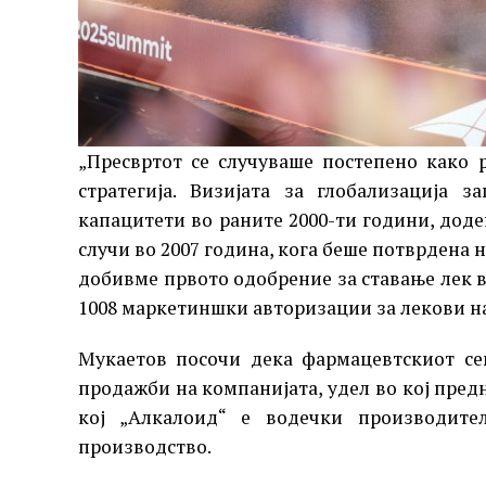
„Пресвртот се случуваше постепено како 
стратегија. Визијата за глобализација 
капацитети во раните 2000-ти години, доде
случи во 2007 година, кога беше потврдена 
добивме првото одобрение за ставање лек в
1008 маркетиншки авторизации за лекови на
Мукаетов посочи дека фармацевтскиот се
продажби на компанијата, удел во кој пре
кој „Алкалоид“ е водечки производите
производство.