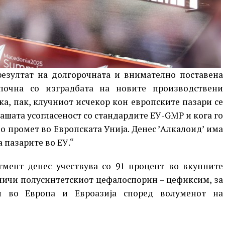
резултат на долгорочната и внимателно поставена
започна со изградбата на новите производствени
ка, пак, клучниот исчекор кон европските пазари се
нашата усогласеност со стандардите ЕУ-GMP и кога го
о промет во Европската Унија. Денес ’Алкалоид’ има
 пазарите во ЕУ.“
гмент денес учествува со 91 процент во вкупните
дничи полусинтетскиот цефалоспорин – цефиксим, за
л во Европа и Евроазија според волуменот на