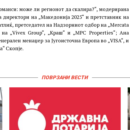
рманси: може ли регионот да скалира?“, модерирана
а директори на „Македонија 2025“ и претставник на
атлиќ, претседател на Надзорниот одбор на „Mercata
а „Vivex Group“, „Краш“ и „MPC Properties“; Ана
нерален менаџер за Југоисточна Европа во „VISA“, и
а“ Скопје.
ПОВРЗАНИ ВЕСТИ