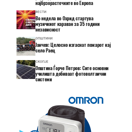
најбрзорастечките во Европа
ВЕСТИ
Во недела во Охрид стартува
музичкиот караван за 35 години
независност
ОПШТИНИ
Јанчев: Целосно изгаснат пожарот кај
село Раец
СКОПЈЕ
Општина Ѓорче Петров: Сите основни
училишта добиваат фотоволтаични
системи