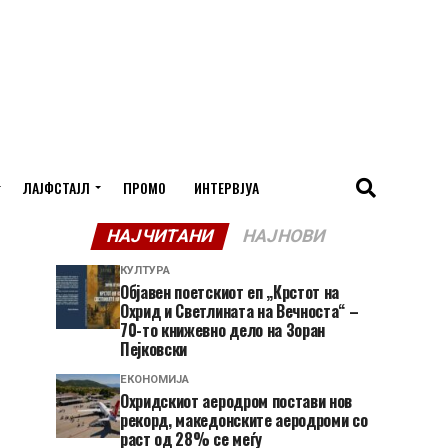
ЛАЈФСТАЈЛ
ПРОМО
ИНТЕРВЈУА
НАЈЧИТАНИ
НАЈНОВИ
КУЛТУРА
Објавен поетскиот еп „Крстот на
Охрид и Светлината на Вечноста“ –
70-то книжевно дело на Зоран
Пејковски
ЕКОНОМИЈА
Охридскиот аеродром постави нов
рекорд, македонските аеродроми со
раст од 28% се меѓу