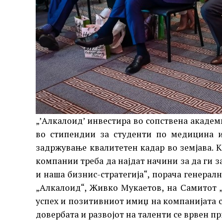
„’Алкалоид’ инвестира во сопствена академ
во стипендии за студенти по медицина и
задржување квалитетен кадар во земјава. 
компании треба да најдат начини за да ги за
и наша бизнис-стратегија“, порача генерал
„Алкалоид“, Живко Мукаетов, на Самитот „
успех и позитивниот имиџ на компанијата се
довербата и развојот на таленти се врвен п