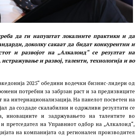
треба да ги напуштат локалните практики и да
андарди, доколку сакаат да бидат конкурентни и
тот и развојот на „Алкалоид“ се резултат на
истражување и развој, таленти, технологија и во
акедонија 2025“ обедини водечки бизнис-лидери од
ромени потребни за забрзан раст и за предизвиците
т на интернационализација. На панелот посветен на
ал да создаде скалабилни и одржливи резултати се
а, иновациите и задржувањето на талентите во
 и претседател на Управниот одбор на „Алкалоид“,
ијата на компанијата од регионален производител