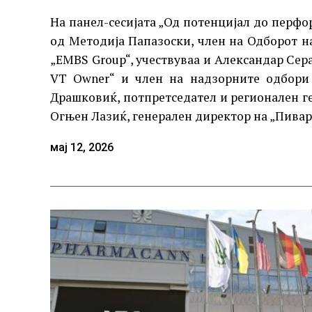
На панел-сесијата „Од потенцијал до перфо
од Методија Папазоски, член на Одборот н
„EMBS Group“, учествуваа и Александар Сер
VT Owner“ и член на надзорните одбори н
Драшковиќ, потпретседател и регионален ге
Огњен Лазиќ, генерален директор на „Пивар
мај 12, 2026