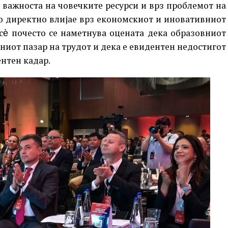
 важноста на човечките ресурси и врз проблемот на
то директно влијае врз економскиот и иновативниот
сѐ почесто се наметнува оцената дека образовниот
ниот пазар на трудот и дека е евидентен недостигот
нтен кадар.