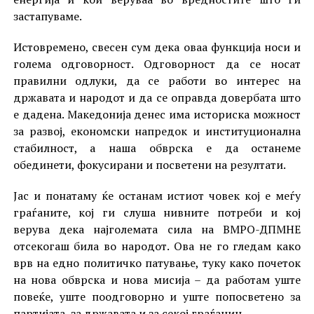
застапуваме.
Истовремено, свесен сум дека оваа функција носи и
голема одговорност. Одговорност да се носат
правилни одлуки, да се работи во интерес на
државата и народот и да се оправда довербата што
е дадена. Македонија денес има историска можност
за развој, економски напредок и институционална
стабилност, а наша обврска е да останеме
обединети, фокусирани и посветени на резултати.
Јас и понатаму ќе останам истиот човек кој е меѓу
граѓаните, кој ги слуша нивните потреби и кој
верува дека најголемата сила на ВМРО-ДПМНЕ
отсекогаш била во народот. Ова не го гледам како
врв на едно политичко патување, туку како почеток
на нова обврска и нова мисија – да работам уште
повеќе, уште поодговорно и уште попосветено за
партијата, за државата и за секој граѓанин.