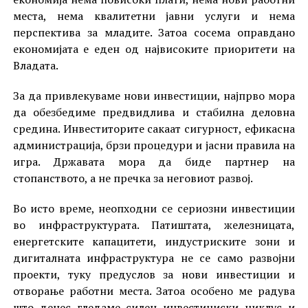
места, нема квалитетни јавни услуги и нема
перспектива за младите. Затоа сосема оправдано
економијата е еден од највисоките приоритети на
Владата.
За да привлекуваме нови инвестиции, најпрво мора
да обезбедиме предвидлива и стабилна деловна
средина. Инвеститорите сакаат сигурност, ефикасна
администрација, брзи процедури и јасни правила на
игра. Државата мора да биде партнер на
стопанството, а не пречка за неговиот развој.
Во исто време, неопходни се сериозни инвестиции
во инфраструктурата. Патиштата, железницата,
енергетските капацитети, индустриските зони и
дигиталната инфраструктура не се само развојни
проекти, туку предуслов за нови инвестиции и
отворање работни места. Затоа особено ме радува
што денес гледаме силен инвестициски циклус и