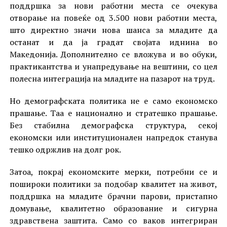
поддршка за нови работни места се очекува
отворање на повеќе од 3.500 нови работни места,
што директно значи нова шанса за младите да
останат и да ја градат својата иднина во
Македонија. Дополнително се вложува и во обуки,
практикантства и унапредување на вештини, со цел
полесна интеграција на младите на пазарот на труд.
Но демографската политика не е само економско
прашање. Таа е национално и стратешко прашање.
Без стабилна демографска структура, секој
економски или институционален напредок станува
тешко одржлив на долг рок.
Затоа, покрај економските мерки, потребни се и
пошироки политики за подобар квалитет на живот,
поддршка на младите брачни парови, пристапно
домување, квалитетно образование и сигурна
здравствена заштита. Само со ваков интегриран