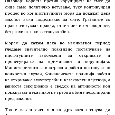
Одговор: Борбата против корупцијата не смее да
биде само политичко ветување, туку континуиран
процес во кој институциите мора да покажат дека
законот важи подеднакво за сите. Граѓаните со
право очекуваат правда, отчетност и одговорност,
без разлика за кого станува збор.
Морам да кажам дека во изминатиот период
гледаме значително поактивно постапување на
институциите задолжени за откривање и
процесуирање на криминалот и корупцијата.
Министерството за внатрешни работи постапува по
конкретни случаи, Финансиската полиција работи
на откривање злоупотреби и незаконски дејствија, а
јавноста секојдневно е сведок на активности кои
покажуваат дека никој не треба да биде недопирлив
пред законот.
Тоа е важен сигнал дека државата почнува да