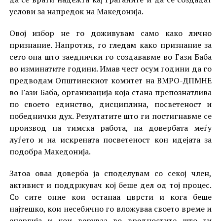
услови за напредок на Македонија.
Овој избор не го доживувам само како лично
признание. Напротив, го гледам како признание за
сето она што заеднички го создававме во Гази Баба
во изминатите години. Имав чест осум години да го
предводам Општинскиот комитет на ВМРО-ДПМНЕ
во Гази Баба, организација која стана препознатлива
по своето единство, дисциплина, посветеност и
победнички дух. Резултатите што ги постигнавме се
производ на тимска работа, на довербата меѓу
луѓето и на искрената посветеност кон идејата за
подобра Македонија.
Затоа оваа доверба ја споделувам со секој член,
активист и поддржувач кој беше дел од тој процес.
Со сите оние кои останаа цврсти и кога беше
најтешко, кои несебично го вложуваа своето време и
енергија и кои веруваа во вредностите што ги