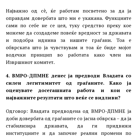
Најважно од сè, ќе работам посветено за да ја
оправдам довербата што ми е укажана. Функциите
сами по себе не се цел, туку средство преку кое
можеме да создадеме повеќе вредност за државата
и подобра иднина за нашите граѓани. Тоа е
обврската што ја чувствувам и тоа ќе биде мојот
водечки принцип во работата како член на
Извршниот комитет.
4. ВМРО-ДПМНЕ денес ја предводи Владата со
силен легитимитет од граѓаните. Како ја
оценувате досегашната работа и кои се
најважните резултати што веќе се видливи?
Одговор: Владата предводена од ВМРО-ДПМНЕ ја
доби довербата од граѓаните со јасна обврска – да ја
стабилизира државата, да ги придвижи
институциите и да започне реални промени по