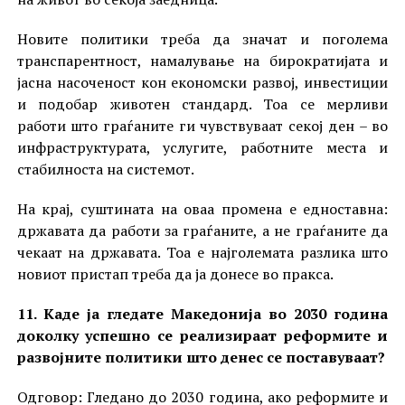
Новите политики треба да значат и поголема
транспарентност, намалување на бирократијата и
јасна насоченост кон економски развој, инвестиции
и подобар животен стандард. Тоа се мерливи
работи што граѓаните ги чувствуваат секој ден – во
инфраструктурата, услугите, работните места и
стабилноста на системот.
На крај, суштината на оваа промена е едноставна:
државата да работи за граѓаните, а не граѓаните да
чекаат на државата. Тоа е најголемата разлика што
новиот пристап треба да ја донесе во пракса.
11. Каде ја гледате Македонија во 2030 година
доколку успешно се реализираат реформите и
развојните политики што денес се поставуваат?
Одговор: Гледано до 2030 година, ако реформите и