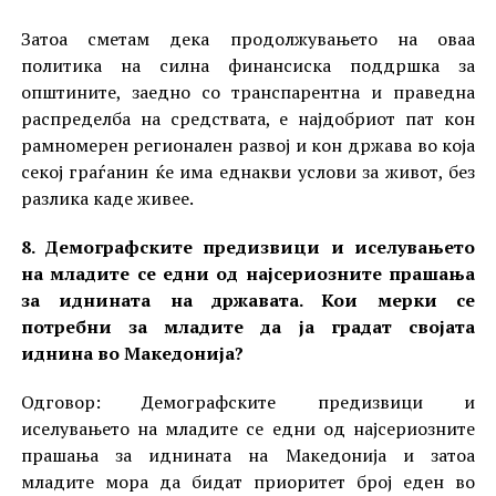
Затоа сметам дека продолжувањето на оваа
политика на силна финансиска поддршка за
општините, заедно со транспарентна и праведна
распределба на средствата, е најдобриот пат кон
рамномерен регионален развој и кон држава во која
секој граѓанин ќе има еднакви услови за живот, без
разлика каде живее.
8. Демографските предизвици и иселувањето
на младите се едни од најсериозните прашања
за иднината на државата. Кои мерки се
потребни за младите да ја градат својата
иднина во Македонија?
Одговор: Демографските предизвици и
иселувањето на младите се едни од најсериозните
прашања за иднината на Македонија и затоа
младите мора да бидат приоритет број еден во