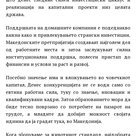
реализација на капитални проекти низ целата
држава.
Поддршката на домашните компании е подеднакво
важна како и привлекувањето странски инвестиции.
Македонските претпријатија создаваат најголем дел
од работните места и затоа заслужуваат силна
институционална поддршка, полесен пристап до
финансии и услови за раст и развој.
Посебно значење има и вложувањето во човечкиот
капитал. Денес конкуренцијата не се води само со
евтина работна сила, туку со знаење, иновации и
квалификувани кадри. Затоа образованието мора да
биде тесно поврзано со потребите на пазарот на
трудот, а младите да добијат можност својата
иднина да ја градат тука, во Македонија.
Кога зборуваме за животниот стандард, најдобрата