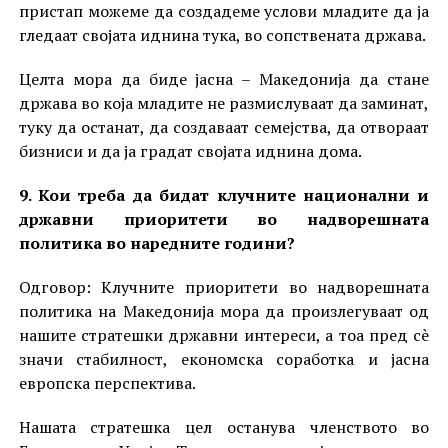
пристап можеме да создадеме услови младите да ја
гледаат својата иднина тука, во сопствената држава.
Целта мора да биде јасна – Македонија да стане
држава во која младите не размислуваат да заминат,
туку да останат, да создаваат семејства, да отвораат
бизниси и да ја градат својата иднина дома.
9. Кои треба да бидат клучните национални и
државни приоритети во надворешната
политика во наредните години?
Одговор: Клучните приоритети во надворешната
политика на Македонија мора да произлегуваат од
нашите стратешки државни интереси, а тоа пред сè
значи стабилност, економска соработка и јасна
европска перспектива.
Нашата стратешка цел останува членството во