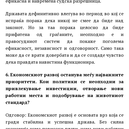
ефикасна и навремена судска разрешница.
Државата дефинитивно влегува во период во кој се
испраќа порака дека никој не смее да биде над
законот. Но за таа порака целосно да биде
прифатена од граѓаните, неопходно е и
правосудниот систем да покаже поголема
ефикасност, независност и одговорност. Само така
може да се врати довербата и да се создаде чувство
дека правдата навистина функционира.
6. Економскиот развој останува меѓу најважните
приоритети. Кои политики се неопходни за
привлекување инвестиции, отворање нови
работни места и подобрување на животниот
стандард?
Одговор: Економскиот развој е основата врз која се
гради стабилна и успешна држава. Без силна
економија нема повисоки плати, нема нови работни