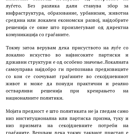
луѓето. Без разлика дали станува збор за
инфраструктура, образование, урбанизам, животна
средина или локален економски развој, најдобрите
решенија се оние што произлегуваат од директна
комуникација со граѓаните.
Токму затоа верувам дека присуството на луѓе со
локално искуство во највисоките партиски и
државни структури е од особено значење. Локалната
самоуправа најдобро ги препознава предизвиците
со кои се соочуваат граѓаните во секојдневниот
живот и може да понуди практични и реално
остварливи решенија при креирањето на
националните политики.
Мојата предност е што политиката не ја гледам само
низ институционална или партиска призма, туку и
низ призмата на секојдневните потреби на
граѓаните. Верувам дека токму таквиот пристап е