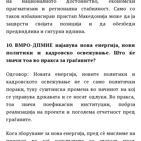
на националното достоинство, економски
прагматизам и регионална стабилност. Само со
таков избалансиран пристап Македонија може да ја
зацврсти својата позиција и да обезбеди
предвидлива и сигурна иднина.
10. ВМРО-ДПМНЕ најавува нова енергија, нови
политики и кадровско освежување. Што ќе
значи тоа во пракса за граѓаните?
Одговор: Новата енергија, новите политики и
кадровското освежување не се само политички
пораки, туку суштинска промена во начинот на кој
се управува државата и се носат одлуки. Во пракса,
тоа значи поефикасни институции, побрза
реализација на проекти и поголема отчетност пред
граѓаните.
Кога зборуваме за нова енергија, пред сè мислиме на
пристап во кој резултатите се ставаат пред