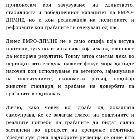
придонесам кон зачувување на единството,
стабилноста и победничкиот капацитет на ВМРО-
ДПМНЕ, но и кон реализација на политиките и
реформите кои граѓаните ги очекуваат од нас.
Денес ВМРО-ДПМНЕ не е само опција која ветува
промени, туку политичка сила која има одговорност
да испорача резултати. Токму затоа сметам дека во
периодот што следува нашиот фокус мора да биде
насочен кон исполнување на ветеното, зајакнување
на институциите, економски развој, подобар
животен стандард и враќање на довербата на
граѓаните во државата.
Лично, како човек кој доаѓа од локалната
самоуправа, ќе се залагам гласот на општините и
реалните потреби на граѓаните да бидат силно
застапени во процесот на креирање политики.
Убеден сум дека најдобрите решенија се оние што