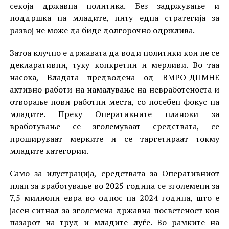
секоја државна политика. Без задржување и
поддршка на младите, ниту една стратегија за
развој не може да биде долгорочно одржлива.
Затоа клучно е државата да води политики кои не се
декларативни, туку конкретни и мерливи. Во таа
насока, Владата предводена од ВМРО-ДПМНЕ
активно работи на намалување на невработеноста и
отворање нови работни места, со посебен фокус на
младите. Преку Оперативните планови за
вработување се зголемуваат средствата, се
прошируваат мерките и се таргетираат токму
младите категории.
Само за илустрација, средствата за Оперативниот
план за вработување во 2025 година се зголемени за
7,5 милиони евра во однос на 2024 година, што е
јасен сигнал за зголемена државна посветеност кон
пазарот на труд и младите луѓе. Во рамките на