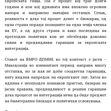
Европската Унија. Тоа е процес кој трае долги
години и кон кој државата има вложено огромни
напори и направено значајни отстапки. Сепак,
реалноста е дека тој процес денес е блокиран, од
една страна поради позициите на една земја членка
на ЕУ, а од друга страна и како последица на
претходни политики кои не обезбедија доволно
силни и предвидливи гаранции за европската
интеграција.
Ставот на ВМРО-ДПМНЕ во тој контекст е јасен –
Македонија во изминатиот период направи многу
отстапки, но за жал не доби соодветна гаранција,
ниту видлив напредок на европскиот пат. Затоа во
иднина е неопходен поинаков пристап, базиран на
јасни правила, предвидливост и реални гаранции
дека процесот на интеграција нема да биде предмет
на билатерални блокади и политички условувања.