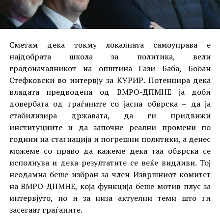
Сметам дека токму локалната самоуправа е
најдобрата школа за политика, вели
градоначалникот на општина Гази Баба, Бобан
Стефковски во интервју за КУРИР. Потенцира дека
владата предводена од ВМРО-ДПМНЕ ја доби
довербата од граѓаните со јасна обврска – да ја
стабилизира државата, да ги придвижи
институциите и да започне реални промени по
години на стагнација и погрешни политики, а денес
можеме со право да кажеме дека таа обврска се
исполнува и дека резултатите се веќе видливи. Тој
неодамна беше избран за член Извршниот комитет
на ВМРО-ДПМНЕ, која функција беше мотив плус за
интервјуто, но и за низа актуелни теми што ги
засегаат граѓаните.