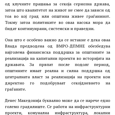
од клучните прашања за секоја сериозна држава,
затоа што квалитетот на живот не смее да зависи од
тоа во кој град или општина живее граѓанинот.
Токму затоа политиките во оваа насока мора да
бидат континуирани, системски и праведни.
Она што е особено важно да се истакне е дека оваа
Влада предводена од ВМРО-ДПМНЕ обезбедува
најголема финансиска поддршка за општините за
реализација на капитални проекти во историјата на
државата. За првпат после подолг период,
општините имаат реална и силна поддршка од
централната власт за реализација на проекти кои
директно го подобруваат секојдневието на
граѓаните.
Денес Македонија буквално може да се нарече едно
големо градилиште. Се работи на инфраструктурни
проекти, комунална инфраструктура, локални