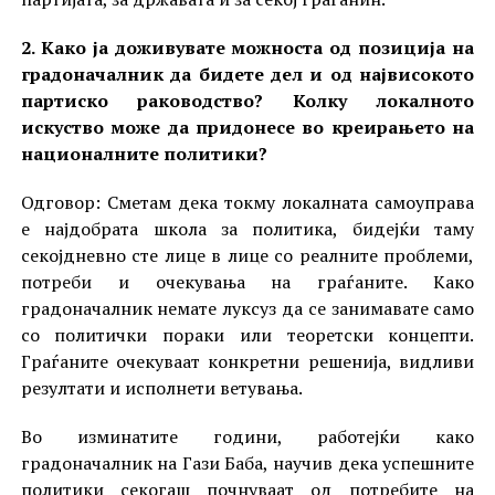
2. Како ја доживувате можноста од позиција на
градоначалник да бидете дел и од највисокото
партиско раководство? Колку локалното
искуство може да придонесе во креирањето на
националните политики?
Одговор: Сметам дека токму локалната самоуправа
е најдобрата школа за политика, бидејќи таму
секојдневно сте лице в лице со реалните проблеми,
потреби и очекувања на граѓаните. Како
градоначалник немате луксуз да се занимавате само
со политички пораки или теоретски концепти.
Граѓаните очекуваат конкретни решенија, видливи
резултати и исполнети ветувања.
Во изминатите години, работејќи како
градоначалник на Гази Баба, научив дека успешните
политики секогаш почнуваат од потребите на