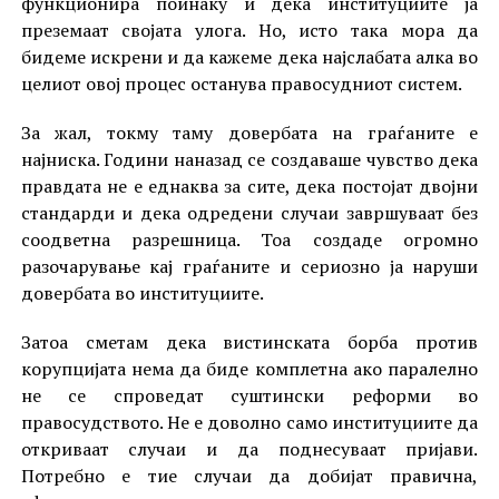
функционира поинаку и дека институциите ја
преземаат својата улога. Но, исто така мора да
бидеме искрени и да кажеме дека најслабата алка во
целиот овој процес останува правосудниот систем.
За жал, токму таму довербата на граѓаните е
најниска. Години наназад се создаваше чувство дека
правдата не е еднаква за сите, дека постојат двојни
стандарди и дека одредени случаи завршуваат без
соодветна разрешница. Тоа создаде огромно
разочарување кај граѓаните и сериозно ја наруши
довербата во институциите.
Затоа сметам дека вистинската борба против
корупцијата нема да биде комплетна ако паралелно
не се спроведат суштински реформи во
правосудството. Не е доволно само институциите да
откриваат случаи и да поднесуваат пријави.
Потребно е тие случаи да добијат правична,