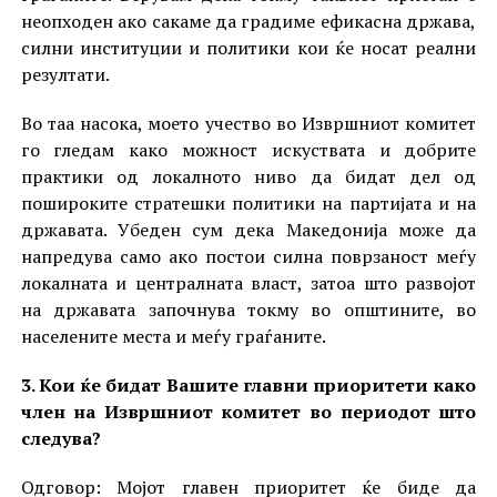
неопходен ако сакаме да градиме ефикасна држава,
силни институции и политики кои ќе носат реални
резултати.
Во таа насока, моето учество во Извршниот комитет
го гледам како можност искуствата и добрите
практики од локалното ниво да бидат дел од
пошироките стратешки политики на партијата и на
државата. Убеден сум дека Македонија може да
напредува само ако постои силна поврзаност меѓу
локалната и централната власт, затоа што развојот
на државата започнува токму во општините, во
населените места и меѓу граѓаните.
3. Кои ќе бидат Вашите главни приоритети како
член на Извршниот комитет во периодот што
следува?
Одговор: Мојот главен приоритет ќе биде да