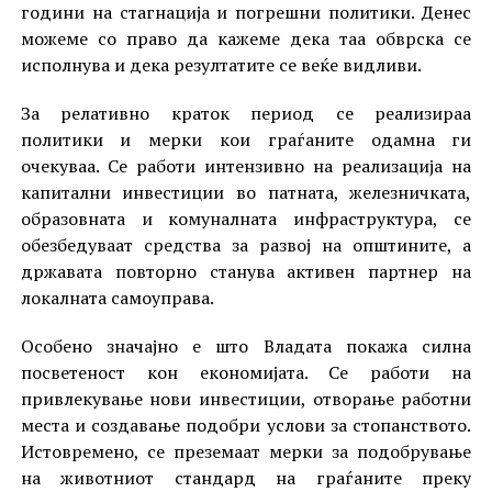
години на стагнација и погрешни политики. Денес
можеме со право да кажеме дека таа обврска се
исполнува и дека резултатите се веќе видливи.
За релативно краток период се реализираа
политики и мерки кои граѓаните одамна ги
очекуваа. Се работи интензивно на реализација на
капитални инвестиции во патната, железничката,
образовната и комуналната инфраструктура, се
обезбедуваат средства за развој на општините, а
државата повторно станува активен партнер на
локалната самоуправа.
Особено значајно е што Владата покажа силна
посветеност кон економијата. Се работи на
привлекување нови инвестиции, отворање работни
места и создавање подобри услови за стопанството.
Истовремено, се преземаат мерки за подобрување
на животниот стандард на граѓаните преку