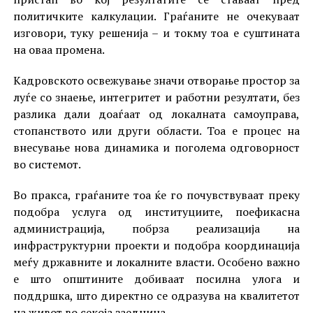
политичките калкулации. Граѓаните не очекуваат
изговори, туку решенија – и токму тоа е суштината
на оваа промена.
Кадровското освежување значи отворање простор за
луѓе со знаење, интегритет и работни резултати, без
разлика дали доаѓаат од локалната самоуправа,
стопанството или други области. Тоа е процес на
внесување нова динамика и поголема одговорност
во системот.
Во пракса, граѓаните тоа ќе го почувствуваат преку
подобра услуга од институциите, поефикасна
администрација, побрза реализација на
инфраструктурни проекти и подобра координација
меѓу државните и локалните власти. Особено важно
е што општините добиваат посилна улога и
поддршка, што директно се одразува на квалитетот
на живот во секоја заедница.