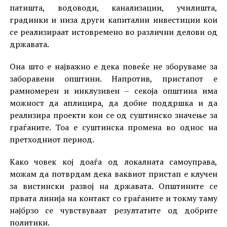
патишта, водоводи, канализации, училишта,
градинки и низа други капитални инвестиции кои
се реализираат истовремено во различни делови од
државата.
Она што е најважно е дека повеќе не зборуваме за
заборавени општини. Напротив, пристапот е
рамномерен и инклузивен – секоја општина има
можност да аплицира, да добие поддршка и да
реализира проекти кои се од суштинско значење за
граѓаните. Тоа е суштинска промена во однос на
претходниот период.
Како човек кој доаѓа од локалната самоуправа,
можам да потврдам дека ваквиот пристап е клучен
за вистински развој на државата. Општините се
првата линија на контакт со граѓаните и токму таму
најбрзо се чувствуваат резултатите од добрите
политики.