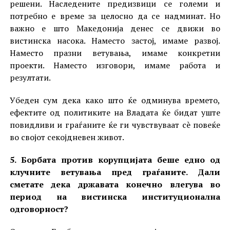
решени. Наследените предизвици се големи и
потребно е време за целосно да се надминат. Но
важно е што Македонија денес се движи во
вистинска насока. Наместо застој, имаме развој.
Наместо празни ветувања, имаме конкретни
проекти. Наместо изговори, имаме работа и
резултати.
Убеден сум дека како што ќе одминува времето,
ефектите од политиките на Владата ќе бидат уште
повидливи и граѓаните ќе ги чувствуваат сè повеќе
во својот секојдневен живот.
5. Борбата против корупцијата беше едно од
клучните ветувања пред граѓаните. Дали
сметате дека државата конечно влегува во
период на вистинска институционална
одговорност?