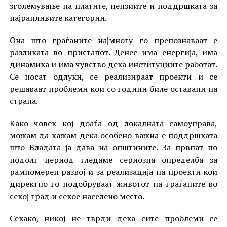
зголемување на платите, пензиите и поддршката за
најранливите категории.
Она што граѓаните најмногу го препознаваат е
разликата во пристапот. Денес има енергија, има
динамика и има чувство дека институциите работат.
Се носат одлуки, се реализираат проекти и се
решаваат проблеми кои со години биле оставани на
страна.
Како човек кој доаѓа од локалната самоуправа,
можам да кажам дека особено важна е поддршката
што Владата ја дава на општините. За првпат по
подолг период гледаме сериозна определба за
рамномерен развој и за реализација на проекти кои
директно го подобруваат животот на граѓаните во
секој град и секое населено место.
Секако, никој не тврди дека сите проблеми се