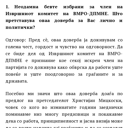
1. Неодамна бевте избрани за член на
Извршниот комитет на ВМРО-ДПМНЕ. Што
претставува оваа доверба за Вас лично и
политички?
Одговор: Пред сè, оваа доверба ја доживувам со
голема чест, гордост и чувство на одговорност. Да
се биде дел од Извршниот комитет на ВМРО-
ДПМНЕ е признание кое секој искрен член на
партијата го доживува како обврска да работи уште
повеќе и уште поодговорно за граѓаните и за
државата.
Посебно ми значи што оваа доверба доаѓа по
предлог на претседателот Христијан Мицкоски,
човек со кого во изминатите години заеднички
поминавме низ многу предизвици и покажавме
дека со работа, принципиелност и јасна визија може
да се врати надежта кај граѓаните и да се создадат