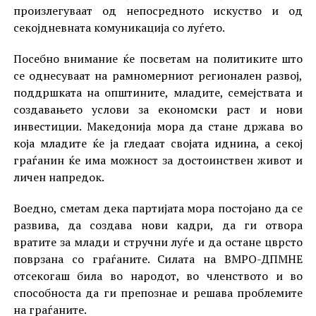
произлегуваат од непосредното искуство и од
секојдневната комуникација со луѓето.
Посебно внимание ќе посветам на политиките што
се однесуваат на рамномерниот регионален развој,
поддршката на општините, младите, семејствата и
создавањето услови за економски раст и нови
инвестиции. Македонија мора да стане држава во
која младите ќе ја гледаат својата иднина, а секој
граѓанин ќе има можност за достоинствен живот и
личен напредок.
Воедно, сметам дека партијата мора постојано да се
развива, да создава нови кадри, да ги отвора
вратите за млади и стручни луѓе и да остане цврсто
поврзана со граѓаните. Силата на ВМРО-ДПМНЕ
отсекогаш била во народот, во членството и во
способноста да ги препознае и решава проблемите
на граѓаните.