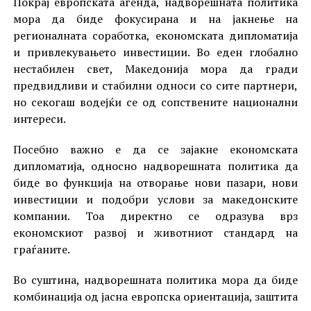
Покрај европската агенда, надворешната политика
мора да биде фокусирана и на јакнење на
регионалната соработка, економската дипломатија
и привлекувањето инвестиции. Во еден глобално
нестабилен свет, Македонија мора да гради
предвидливи и стабилни односи со сите партнери,
но секогаш водејќи се од сопствените национални
интереси.
Посебно важно е да се зајакне економската
дипломатија, односно надворешната политика да
биде во функција на отворање нови пазари, нови
инвестиции и подобри услови за македонските
компании. Тоа директно се одразува врз
економскиот развој и животниот стандард на
граѓаните.
Во суштина, надворешната политика мора да биде
комбинација од јасна европска ориентација, заштита