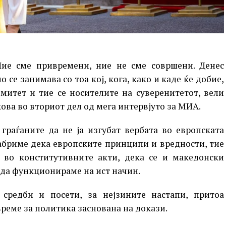
Ние сме привремени, ние не сме совршени. Денес
 се занимава со тоа кој, кога, како и каде ќе добие,
митет и тие се носителите на суверенитетот, вели
ова во вториот дел од мега интервјуто за МИА.
граѓаните да не ја изгубат вербата во европската
рабриме дека европските принципи и вредности, тие
т во конститутивните акти, дека се и македонски
 да функционираме на ист начин.
 средби и посети, за нејзините настапи, притоа
време за политика заснована на докази.