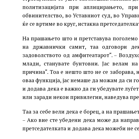
политизацијата при аплицирањето, при
обвинителство, во Уставниот суд, во Управ
ќе се вртиме во круг, истакна претседателка
На прашањето што и претставува поголемо 
на државнички самит, таа одговори де
задоволството од амфитеатарот“. – Воздух
млади, станувате бунтовни. Јас велам на
причина“. Тоа е нешто што не се заборава, 
оваа функција, јас немаше да можам да си г
и додава дека е важно да ги убедувате луѓето
или заради некои привилегии, наведува пре
Таа за себе вели дека е борец, а на прашање
– Ако вие сте убедени дека може да направ
претседателката и додава дека можеби не с