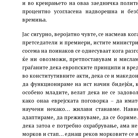
и во креирањето на оваа заедничка полити
процентно усогласена надворешна и без
времиња.
Јас сигурно, веројатно чувте, се насмеав ко
претседатели и премиери, истите министри
сосема на поинаков се однесуваат кога разго
ќе ни овозможи, претпоставувам и мислам 
граѓаните дека европските принципи и вредн
во конститутивните акти, дека се и македо
да функционираме на ист начин бидејќи, к
особено младите, велат дека не се задово
како онаа еврејската поговорка – да имат
научени некако… жилави станавме. Навис
адаптираме, да преживуваме, да се бориме.
дека затоа е потребно охрабрување, ама не
морков и стап… еднаш реков морковите се и