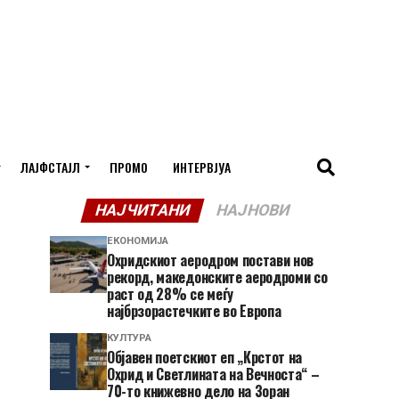
ЛАЈФСТАЈЛ
ПРОМО
ИНТЕРВЈУА
НАЈЧИТАНИ
НАЈНОВИ
ЕКОНОМИЈА
Охридскиот аеродром постави нов
рекорд, македонските аеродроми со
раст од 28% се меѓу
најбрзорастечките во Европа
КУЛТУРА
Објавен поетскиот еп „Крстот на
Охрид и Светлината на Вечноста“ –
70-то книжевно дело на Зоран