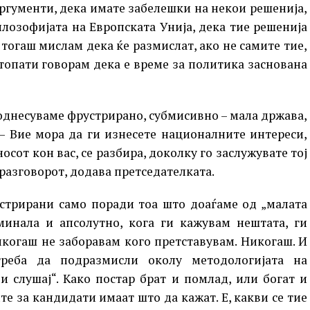
аргументи, дека имате забелешки на некои решенија,
лозофијата на Европската Унија, дека тие решенија
 тогаш мислам дека ќе размислат, ако не самите тие,
стопати говорам дека е време за политика заснована
 однесуваме фрустрирано, субмисивно – мала држава,
 – Вие мора да ги изнесете националните интереси,
осот кон вас, се разбира, доколку го заслужувате тој
разговорот, додава претседателката.
устрирани само поради тоа што доаѓаме од „малата
дминала и апсолутно, кога ги кажувам нештата, ги
икогаш не заборавам кого претставувам. Никогаш. И
треба да подразмисли околу методологијата на
и слушај“. Како постар брат и помлад, или богат и
е за кандидати имаат што да кажат. Е, какви се тие