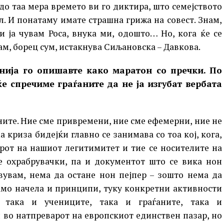
до таа мера времето ви го диктира, што семејството
л. И понатаму имате страшна грижа на совест. Знам,
и ја чувам Роса, внука ми, одошто… Но, кога ќе се
ам, борец сум, истакнува Сиљановска – Давкова.
Унија го опишавте како маратон со пречки. По
е спречиме граѓаните да не ја изгубат вербата
ните. Ние сме привремени, ние сме ефемерни, ние не
 криза бидејќи главно се занимава со тоа кој, кога,
орот на нашиот легитимитет и тие се носителите на
а е охрабрувачки, па и документот што се вика нон
авувам, нема да остане нон пејпер – зошто нема да
само начела и принципи, туку конкретни активности
 така и учениците, така и граѓаните, така и
 во натпреварот на европскиот единствен пазар, но