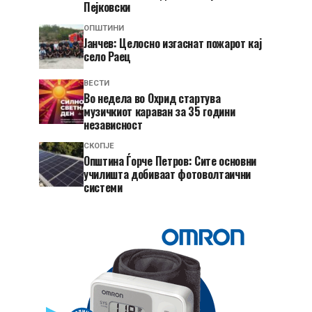
Пејковски
ОПШТИНИ
Јанчев: Целосно изгаснат пожарот кај
село Раец
ВЕСТИ
Во недела во Охрид стартува
музичкиот караван за 35 години
независност
СКОПЈЕ
Општина Ѓорче Петров: Сите основни
училишта добиваат фотоволтаични
системи