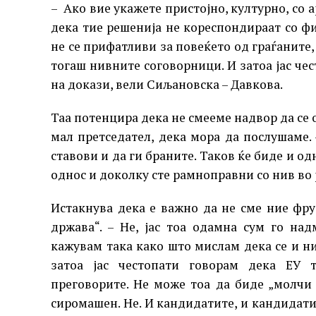
– Ако вие укажете пристојно, културно, со 
дека тие решенија не кореспондираат со фи
не се прифатливи за повеќето од граѓаните,
тогаш нивните соговорници. И затоа јас че
на докази, вели Сиљановска – Давкова.
Таа потенцира дека не смееме надвор да се
мал претседател, дека мора да послушаме.
ставови и да ги браните. Таков ќе биде и одн
однос и доколку сте рамноправни со нив во 
Истакнува дека е важно да не сме ние фр
држава“. – Не, јас тоа одамна сум го на
кажувам така како што мислам дека се и н
затоа јас честопати говорам дека ЕУ 
преговорите. Не може тоа да биде „молчи 
сиромашен. Не. И кандидатите, и кандидатит