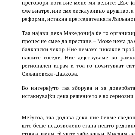
преговори кога вие мене ми велите: „Еве ја
сме внатре, ние сме ексклузивно друштво, а 
реформи, истакна претседателката Љиљанов
Таа најави дека Македонија ќе го организир
процес не смее да престане. – Може нема да
балкански чекор. Ние немаме никаков пробл
нашите соседи. Ние дејствуваме во рамк
регионален играч и тоа го почитуваат си
Сиљановска -Давкова.
Во интервјуто таа зборува и за довербата
истакнувајќи дека решението е во сериозни
Меѓутоа, таа додава дека ние бевме сведо
што беше недозволено стана нешто редовно. 
строга, имам сè уште забелешки. Мислам де