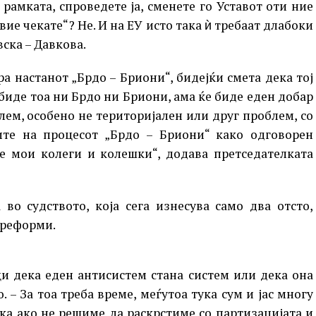
 рамката, спроведете ја, сменете го Уставот оти ние
вие чекате“? Не. И на ЕУ исто така ѝ требаат длабоки
ска – Давкова.
а настанот „Брдо – Бриони“, бидејќи смета дека тој
 биде тоа ни Брдо ни Бриони, ама ќе биде еден добар
ем, особено не територијален или друг проблем, со
ите на процесот „Брдо – Бриони“ како одговорен
те мои колеги и колешки“, додава претседателката
 во судството, која сега изнесува само два отсто,
 реформи.
ци дека еден антисистем стана систем или дека она
– За тоа треба време, меѓутоа тука сум и јас многу
ка ако не решиме да раскрстиме со партизацијата и