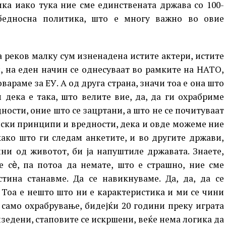
ка иако тука ние сме единствената држава со 100-
бедносна политика, што е многу важно во овие
га реков малку сум изненадена истите актери, истите
, на еден начин се однесуваат во рамките на НАТО,
вараме за ЕУ. А од друга страна, значи тоа е она што
дека е така, што велите вие, да, да ги охрабриме
ости, оние што се зацртани, а што не се почитуваат
нски принципи и вредности, дека и овде можеме ние
ако што ги следам анкетите, и во другите држави,
лни од животот, би ја напуштиле државата. Знаете,
е сѐ, па потоа да немате, што е страшно, ние сме
тина станавме. Да се навикнуваме. Да, да, да се
 Тоа е нешто што ни е карактеристика и ми се чини
 само охрабрување, бидејќи 20 години преку играта
зедени, стаповите се искршени, веќе нема логика да