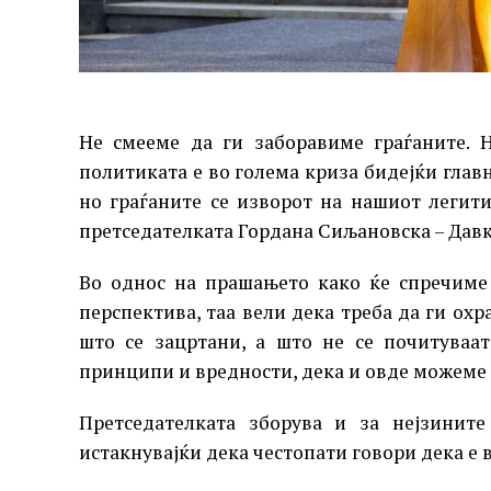
Не смееме да ги заборавиме граѓаните. 
политиката е во голема криза бидејќи главно
но граѓаните се изворот на нашиот легити
претседателката Гордана Сиљановска – Давк
Во однос на прашањето како ќе спречиме 
перспектива, таа вели дека треба да ги ох
што се зацртани, а што не се почитуваа
принципи и вредности, дека и овде можеме
Претседателката зборува и за нејзините
истакнувајќи дека честопати говори дека е 