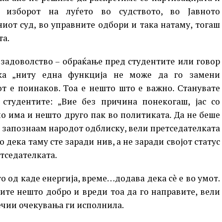
 изборот на луѓето во судството, во Јавното
ниот суд, во управните одбори и така натаму, тогаш
та.
задоволство – обраќање пред студентите или говор
ка „ниту една функција не може да го замени
от е поинаков. Тоа е нешто што е важно. Станувате
 студентите: „Вие без причина понекогаш, јас со
но има и нешто друго пак во политиката. Да не беше
о запознаам народот одблиску, вели претседателката
 дека таму сте заради нив, а не заради својот статус
тседателката.
то од каде енергија, време…додава дека сè е во умот.
ите нешто добро и вреди тоа да го направите, вели
ечии очекувања ги исполнила.