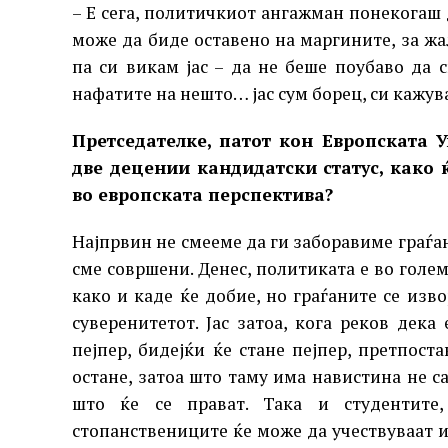
– Е сега, политичкиот ангажман понекогаш 
може да биде оставено на маргините, за жа
па си викам јас – да не беше поубаво да с
нафатите на нешто… јас сум борец, си кажув
Претседателке, патот кон Европската 
две децении кандидатски статус, како ќ
во европската перспектива?
Најпрвин не смееме да ги заборавиме граѓа
сме совршени. Денес, политиката е во голема
како и каде ќе добие, но граѓаните се изв
суверенитетот. Јас затоа, кога реков дек
пејпер, бидејќи ќе стане пејпер, претпост
остане, затоа што таму има навистина не 
што ќе се прават. Така и студентите,
стопанствениците ќе може да учествуваат и