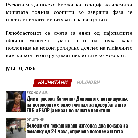
Руската медицинско-биолошка агенција во ноември
минатата година соопшти во завршна фаза се
претклиничките испитувања на вакцините.
Глиобластомот се смета за еден од најопасните
облици мозочен тумор, што настанува како
последица на неконтролирано делење на глијалните
клетки кои ги опкружуваат невроните во мозокот.
јуни 10, 2026
НАЈЧИТАНИ
НАЈНОВИ
ЕКОНОМИЈА
Димитриеска-Кочоска: Денешното потпишување
на договорите е силен сигнал за довербата што
ЕИБ и ЕБОР ја имаат во нашите политики
ОПШТИНИ
Велешките пожарникари изгаснаа два пожара за
помалку од 24 часа, спречена поголема штета