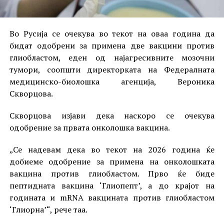
Во Русија се очекува во текот на оваа година да
бидат одобрени за примена две вакцини против
глиобластом, еден од најагресивните мозочни
тумори, соопшти директорката на Федералната
медицинско-биолошка агенција, Вероника
Скворцова.
Скворцова изјави дека наскоро се очекува
одобрение за првата онколошка вакцина.
„Се надевам дека во текот на 2026 година ќе
добиеме одобрение за примена на онколошката
вакцина против глиобластом. Прво ќе биде
пептидната вакцина ‘Глиопепт’, а до крајот на
годината и mRNA вакцината против глиобластом
‘Глиорна’“, рече таа.