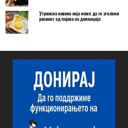
Утринска навика која може да го зголеми
ризикот од појава на деменција