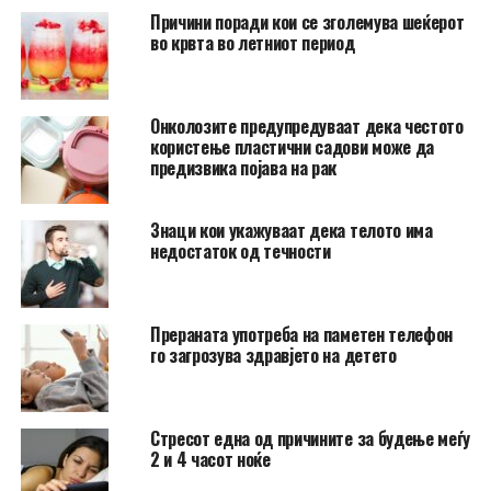
Причини поради кои се зголемува шеќерот
во крвта во летниот период
Онколозите предупредуваат дека честото
користење пластични садови може да
предизвика појава на рак
Знаци кои укажуваат дека телото има
недостаток од течности
Прераната употреба на паметен телефон
го загрозува здравјето на детето
Стресот една од причините за будење меѓу
2 и 4 часот ноќе