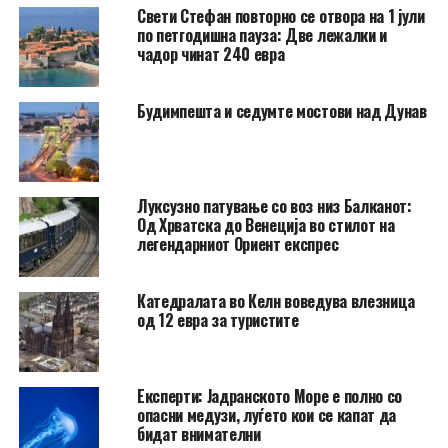
Свети Стефан повторно се отвора на 1 јули
по петгодишна пауза: Две лежалки и
чадор чинат 240 евра
Будимпешта и седумте мостови над Дунав
Луксузно патување со воз низ Балканот:
Од Хрватска до Венеција во стилот на
легендарниот Ориент експрес
Катедралата во Келн воведува влезница
од 12 евра за туристите
Експерти: Јадранското Море е полно со
опасни медузи, луѓето кои се капат да
бидат внимателни