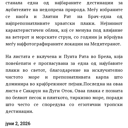
станала една од најбараните дестинации за
љубителите на недопрена природа. Меѓу избраните
се наоѓа и Златни Рат на Брач-една од
најпрепознатливите хрватски плажи. Нејзиниот
карактеристичен облик, кој се менува под влијание
на ветерот и морските струи, со години ја вбројува
меѓу најфотографираните локации на Медитеранот.
На листата е вклучена и Пунта Рата во Брела, која
повеќепати е прогласувана за една од најубавите
плажи во светот, благодарение на исклучително
чистото море и препознатливата карпа што
доминира во крајбрежниот пејзаж.Последна на оваа
листа е Сакарун на Дуги Оток. Оваа плажа е позната
по белиот песок и плиткото, тиркизно море, поради
што често се споредува со егзотични тропски
дестинации.
јуни 2, 2026