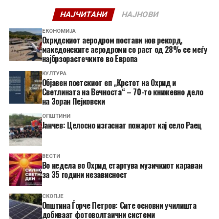
НАЈЧИТАНИ
НАЈНОВИ
ЕКОНОМИЈА
Охридскиот аеродром постави нов рекорд,
македонските аеродроми со раст од 28% се меѓу
најбрзорастечките во Европа
КУЛТУРА
Објавен поетскиот еп „Крстот на Охрид и
Светлината на Вечноста“ – 70-то книжевно дело
на Зоран Пејковски
ОПШТИНИ
Јанчев: Целосно изгаснат пожарот кај село Раец
ВЕСТИ
Во недела во Охрид стартува музичкиот караван
за 35 години независност
СКОПЈЕ
Општина Ѓорче Петров: Сите основни училишта
добиваат фотоволтаични системи