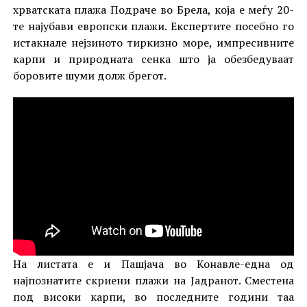
хрватската плажа Подраче во Брела, која е меѓу 20-
те најубави европски плажи. Експертите посебно го
истакнале нејзиното тиркизно море, импресивните
карпи и природната сенка што ја обезбедуваат
боровите шуми долж брегот.
На листата е и Пашјача во Конавле-една од
најпознатите скриени плажи на Јадранот. Сместена
под високи карпи, во последните години таа