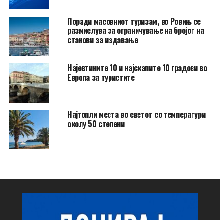
Поради масовниот туризам, во Ровињ се
размислува за ограничување на бројот на
станови за издавање
Најевтините 10 и најскапите 10 градови во
Европа за туристите
Најтопли места во светот со температури
околу 50 степени