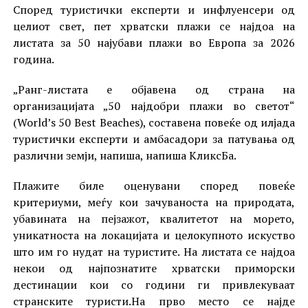
Според туристички експерти и инфлуенсери од
целиот свет, пет хрватски плажи се најдоа на
листата за 50 најубави плажи во Европа за 2026
година.
„Ранг-листата е објавена од страна на
организацијата „50 најдобри плажи во светот“
(World’s 50 Best Beaches), составена повеќе од илјада
туристички експерти и амбасадори за патувања од
различни земји, напиша, напиша КликсБа.
Плажите биле оценувани според повеќе
критериуми, меѓу кои зачуваноста на природата,
убавината на пејзажот, квалитетот на морето,
уникатноста на локацијата и целокупното искуство
што им го нудат на туристите. На листата се најдоа
некои од најпознатите хрватски приморски
дестинации кои со години ги привлекуваат
странските туристи.На прво место се најде