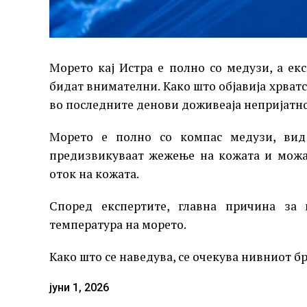
Морето кај Истра е полно со медузи, а ек
бидат внимателни. Како што објавија хрват
во последните денови доживеаја непријатн
Морето е полно со компас медузи, вид
предизвикуваат жежење на кожата и можа
оток на кожата.
Според експертите, главна причина за 
температура на морето.
Како што се наведува, се очекува нивниот бр
јуни 1, 2026