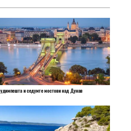
удимпешта и седумте мостови над Дунав