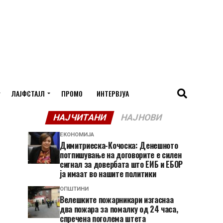
ЛАЈФСТАЈЛ
ПРОМО
ИНТЕРВЈУА
НАЈЧИТАНИ
НАЈНОВИ
ЕКОНОМИЈА
Димитриеска-Кочоска: Денешното
потпишување на договорите е силен
сигнал за довербата што ЕИБ и ЕБОР
ја имаат во нашите политики
ОПШТИНИ
Велешките пожарникари изгаснаа
два пожара за помалку од 24 часа,
спречена поголема штета