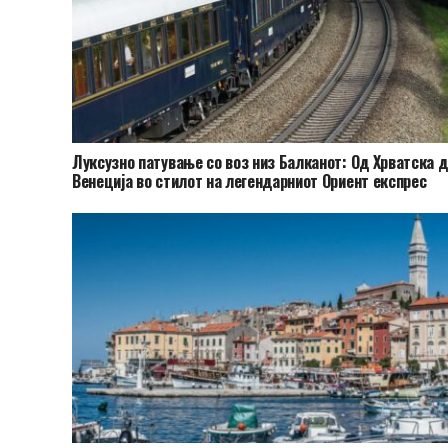
Луксузно патување со воз низ Балканот: Од Хрватска д
Венеција во стилот на легендарниот Ориент експрес