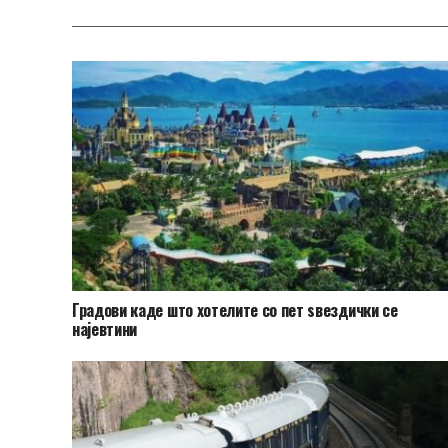
Градови каде што хотелите со пет ѕвездички се
најевтини