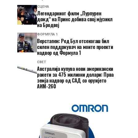
СЦЕНА
Легендарниот филм „Пурпурен
дожд“ на Принс добива свој мјузикл
на Бродвеј
ФОРМУЛА 1
Верстапен: Ред Бул отсекогаш бил
силен поддржувач на моите проекти
надвор од Формула 1
СВЕТ
Австралија купува нови американски
ракети за 475 милиони долари: Прва
земја надвор од САД со оружјето
АИМ-260