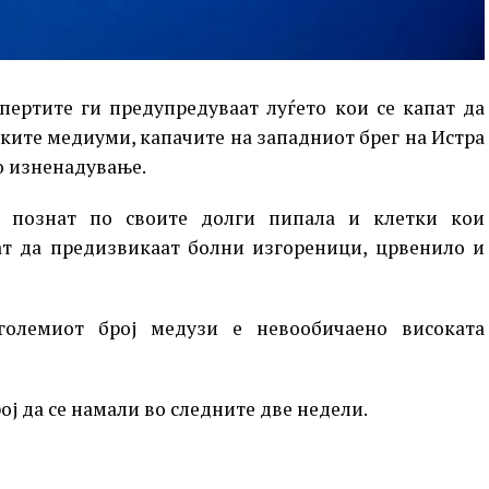
спертите ги предупредуваат луѓето кои се капат да
ските медиуми, капачите на западниот брег на Истра
о изненадување.
 познат по своите долги пипала и клетки кои
т да предизвикаат болни изгореници, црвенило и
големиот број медузи е невообичаено високата
ој да се намали во следните две недели.