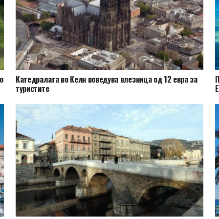
о
Катедралата во Келн воведува влезница од 12 евра за
П
туристите
Е