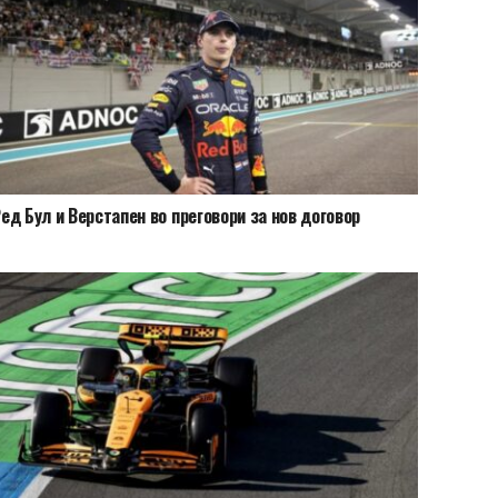
ед Бул и Верстапен во преговори за нов договор