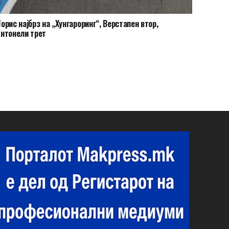
орис најбрз на „Хунгароринг“, Верстапен втор,
нтонели трет