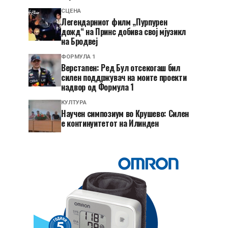
СЦЕНА
Легендарниот филм „Пурпурен
дожд“ на Принс добива свој мјузикл
на Бродвеј
ФОРМУЛА 1
Верстапен: Ред Бул отсекогаш бил
силен поддржувач на моите проекти
надвор од Формула 1
КУЛТУРА
Научен симпозиум во Крушево: Силен
е континуитетот на Илинден