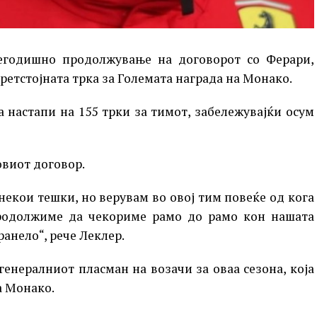
егодишно продолжување на договорот со Ферари,
ретстојната трка за Големата награда на Монако.
а настапи на 155 трки за тимот, забележувајќи осум
овиот договор.
екои тешки, но верувам во овој тим повеќе од кога
родолжиме да чекориме рамо до рамо кон нашата
ранело“, рече Леклер.
генералниот пласман на возачи за оваа сезона, која
а Монако.