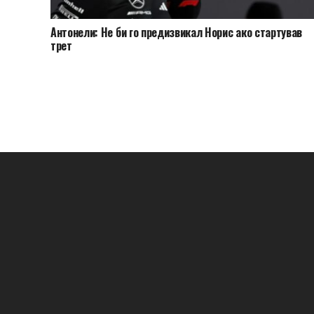
Антонели: Не би го предизвикал Норис ако стартував
трет