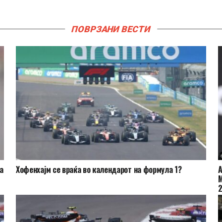
ПОВРЗАНИ ВЕСТИ
а
Хофенхајм се враќа во календарот на формула 1?
А
М