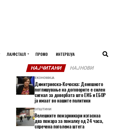
ЛАЈФСТАЈЛ
ПРОМО
ИНТЕРВЈУА
НАЈЧИТАНИ
НАЈНОВИ
ЕКОНОМИЈА
Димитриеска-Кочоска: Денешното
потпишување на договорите е силен
сигнал за довербата што ЕИБ и ЕБОР
ја имаат во нашите политики
ОПШТИНИ
Велешките пожарникари изгаснаа
два пожара за помалку од 24 часа,
спречена поголема штета