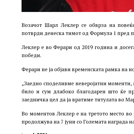
Возачот Шарл Леклер се обврза на повеќ
потврди денеска тимот од Формула 1 пред п
Леклер е во Ферари од 2019 година и досег
победи.
Ферари не ја објави временската рамка на н
„Заедно споделивме неверојатни моменти, н
било и сум длабоко благодарен што ќе п
заедничка цел да ја вратиме титулата во Ма
Во моментов Леклер е на третото место во 
продолжува на 7 јуни со Големата награда н