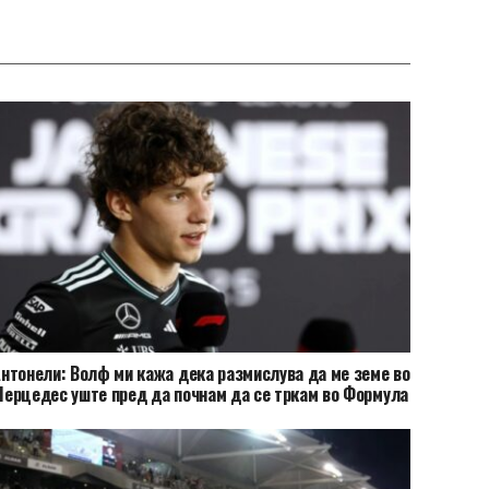
нтонели: Волф ми кажа дека размислува да ме земе во
ерцедес уште пред да почнам да се тркам во Формула
2