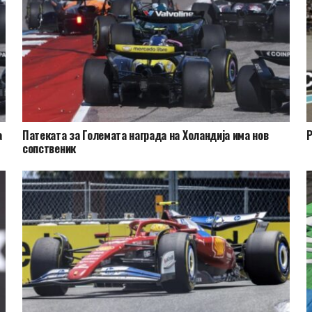
а
Патеката за Големата награда на Холандија има нов
Р
сопственик