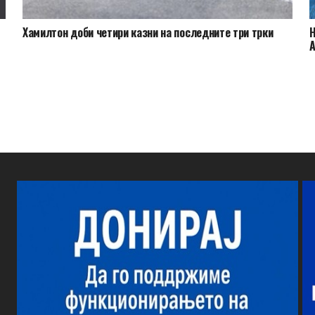
Хамилтон доби четири казни на последните три трки
Н
А