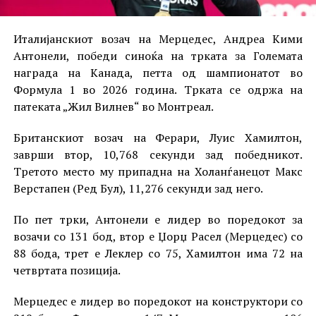
Италијанскиот возач на Мерцедес, Андреа Кими
Антонели, победи синоќа на трката за Големата
награда на Канада, петта од шампионатот во
Формула 1 во 2026 година. Трката се одржа на
патеката „Жил Вилнев“ во Монтреал.
Британскиот возач на Ферари, Луис Хамилтон,
заврши втор, 10,768 секунди зад победникот.
Третото место му припадна на Холанѓанецот Макс
Верстапен (Ред Бул), 11,276 секунди зад него.
По пет трки, Антонели е лидер во поредокот за
возачи со 131 бод, втор е Џорџ Расел (Мерцедес) со
88 бода, трет е Леклер со 75, Хамилтон има 72 на
четвртата позиција.
Мерцедес е лидер во поредокот на конструктори со