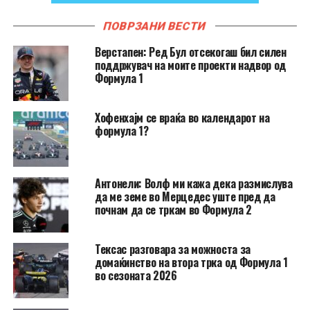
ПОВРЗАНИ ВЕСТИ
Верстапен: Ред Бул отсекогаш бил силен
поддржувач на моите проекти надвор од
Формула 1
Хофенхајм се враќа во календарот на
формула 1?
Антонели: Волф ми кажа дека размислува
да ме земе во Мерцедес уште пред да
почнам да се тркам во Формула 2
Тексас разговара за можноста за
домаќинство на втора трка од Формула 1
во сезоната 2026