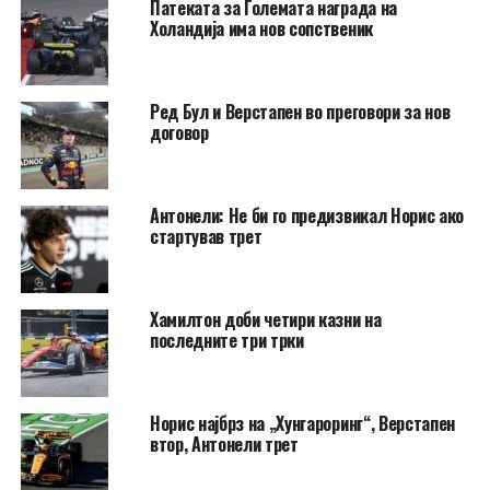
Патеката за Големата награда на
Холандија има нов сопственик
Ред Бул и Верстапен во преговори за нов
договор
Антонели: Не би го предизвикал Норис ако
стартував трет
Хамилтон доби четири казни на
последните три трки
Норис најбрз на „Хунгароринг“, Верстапен
втор, Антонели трет