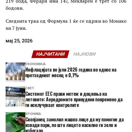
219 бода, Ферари има 147, Мекларен е трет со 106
бодови.
Следната трка од Формула 1 ќе се одржи во Монако
на 7 јуни.
мај 25, 2026
НАЈЧИТАНИ
НАЈНОВИ
ЕКОНОМИЈА
Инфлацијата во јули 2026 година во однос на
претходниот месец е 0,1%
СВЕТ
Системот ЕЕС прави метеж и доцнења на
летовите: Аеродромите принудени повремено да
ги исклучуваат контролите
ХРОНИКА
Скопјанец замолил машко лице да му помогне да
извади пари, по што лицето насилно ги зело и
избегало