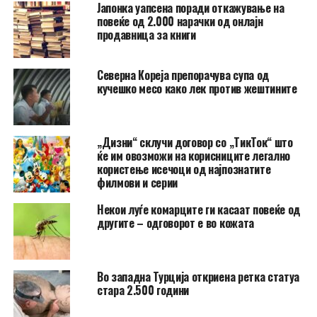
Јапонка уапсена поради откажување на
повеќе од 2.000 нарачки од онлајн
продавница за книги
Северна Кореја препорачува супа од
кучешко месо како лек против жештините
„Дизни“ склучи договор со „ТикТок“ што
ќе им овозможи на корисниците легално
користење исечоци од најпознатите
филмови и серии
Hекои луѓе комарците ги касаат повеќе од
другите – одговорот е во кожата
Во западна Турција откриена ретка статуа
стара 2.500 години