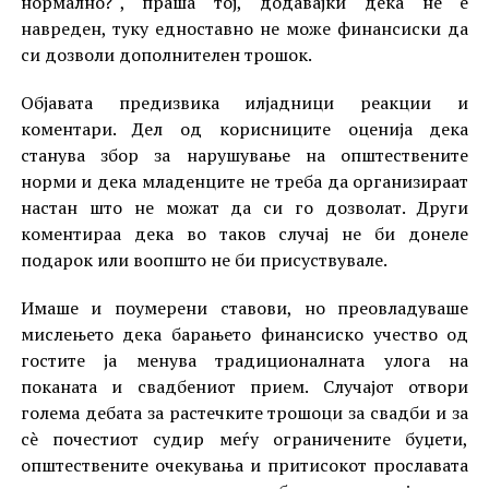
нормално?“, праша тој, додавајќи дека не е
навреден, туку едноставно не може финансиски да
си дозволи дополнителен трошок.
Објавата предизвика илјадници реакции и
коментари. Дел од корисниците оценија дека
станува збор за нарушување на општествените
норми и дека младенците не треба да организираат
настан што не можат да си го дозволат. Други
коментираа дека во таков случај не би донеле
подарок или воопшто не би присуствувале.
Имаше и поумерени ставови, но преовладуваше
мислењето дека барањето финансиско учество од
гостите ја менува традиционалната улога на
поканата и свадбениот прием. Случајот отвори
голема дебата за растечките трошоци за свадби и за
сè почестиот судир меѓу ограничените буџети,
општествените очекувања и притисокот прославата