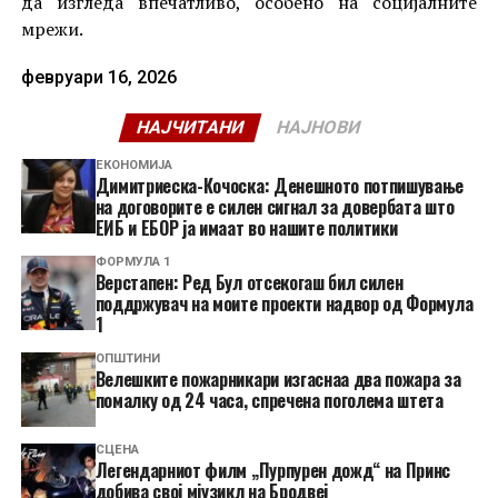
да изгледа впечатливо, особено на социјалните
мрежи.
февруари 16, 2026
НАЈЧИТАНИ
НАЈНОВИ
ЕКОНОМИЈА
Димитриеска-Кочоска: Денешното потпишување
на договорите е силен сигнал за довербата што
ЕИБ и ЕБОР ја имаат во нашите политики
ФОРМУЛА 1
Верстапен: Ред Бул отсекогаш бил силен
поддржувач на моите проекти надвор од Формула
1
ОПШТИНИ
Велешките пожарникари изгаснаа два пожара за
помалку од 24 часа, спречена поголема штета
СЦЕНА
Легендарниот филм „Пурпурен дожд“ на Принс
добива свој мјузикл на Бродвеј