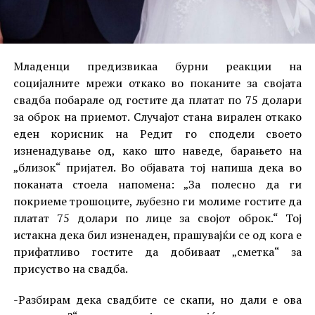
Младенци предизвикаа бурни реакции на
социјалните мрежи откако во поканите за својата
свадба побарале од гостите да платат по 75 долари
за оброк на приемот. Случајот стана вирален откако
еден корисник на Редит го сподели своето
изненадување од, како што наведе, барањето на
„близок“ пријател. Во објавата тој напиша дека во
поканата стоела напомена: „За полесно да ги
покриеме трошоците, љубезно ги молиме гостите да
платат 75 долари по лице за својот оброк.“ Тој
истакна дека бил изненаден, прашувајќи се од кога е
прифатливо гостите да добиваат „сметка“ за
присуство на свадба.
-Разбирам дека свадбите се скапи, но дали е ова