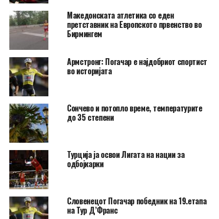
Македонската атлетика со еден
претставник на Европското првенство во
Бирмингем
Армстронг: Погачар е најдобриот спортист
во историјата
Сончево и потопло време, температурите
до 35 степени
Турција ја освои Лигата на нации за
одбојкарки
Словенецот Погачар победник на 19.етапа
на Тур Д’Франс