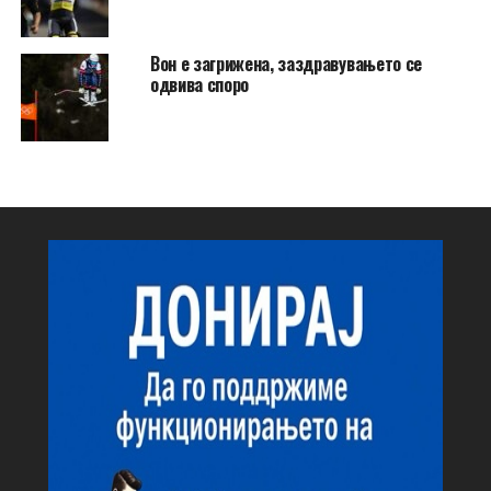
Вон е загрижена, заздравувањето се
одвива споро