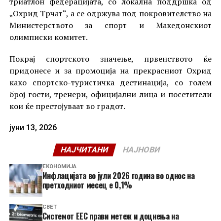
триатлон федерацијата, со локална поддршка од
„Охрид Трчат“, а се одржува под покровителство на
Министерството за спорт и Македонскиот
олимписки комитет.
Покрај спортското значење, првенството ќе
придонесе и за промоција на прекрасниот Охрид
како спортско-туристичка дестинација, со голем
број гости, тренери, официјални лица и посетители
кои ќе престојуваат во градот.
јуни 13, 2026
НАЈЧИТАНИ
НАЈНОВИ
ЕКОНОМИЈА
Инфлацијата во јули 2026 година во однос на
претходниот месец е 0,1%
СВЕТ
Системот ЕЕС прави метеж и доцнења на