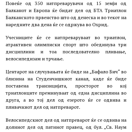
Повеќе од 350 натпреварувачи од 15 земји од
Балканот и Европа ќе бидат дел од БТА Триатлон
Балканското првенство што од денеска и во текот на
наредните два дена ќе се одржува во Охрид.
Учесниците ќе се натпреваруваат во триатлон,
атрактивен олимписки спорт што обединува три
дисциплини и тоа последователно пливање,
велосипедизам и трчање.
Центарот на случувањата ќе биде на „Бафало Бич“ во
близина на Студенчишкиот канал, каде ќе биде
поставена транзицијата, просторот во кој
триатлонците преминуваат од една дисциплина во
друга, а во тој дел од езерото ќе се одвива и
пливачкиот дел од натпреварот.
Велосипедскиот дел од натпреварот ќе се одвива на
долниот дел од патниот правец, од бул. „Св. Наум