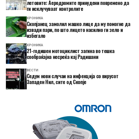
летовите: Аеродромите принудени повремено да
ги исклучуваат контролите
ХРОНИКА
Скопјанец замолил машко лице да му помогне да
извади пари, по што лицето насилно ги зело и
избегало
ХРОНИКА
21-годишен мотоциклист загина во тешка
сообраќајна несреќа кај Радишани
ВЕСТИ
Седум нови случаи на инфекција со вирусот
Западен Нил, сите од Скопје