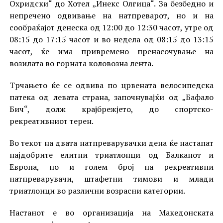
Охридски“ до Хотел „Инекс Олгица“. За безбедно и
непречено одвивање на натпреварот, но и на
сообраќајот денеска од 12:00 до 12:30 часот, утре од
08:15 до 17:15 часот и во недела од 08:15 до 13:15
часот, ќе има привремено пренасочување на
возилата во горната коловозна лента.
Трчањето ќе се одвива по црвената велосипедскa
патека од левата страна, започнувајќи од „Бафало
Бич“, долж крајбрежјето, до спортско-
рекреативниот терен.
Во текот на двата натпреварувачки дена ќе настапат
најдобрите елитни триатлонци од Балканот и
Европа, но и голем број на рекреативни
натпреварувачи, штафетни тимови и млади
триатлонци во различни возрасни категории.
Настанот е во организација на Македонската