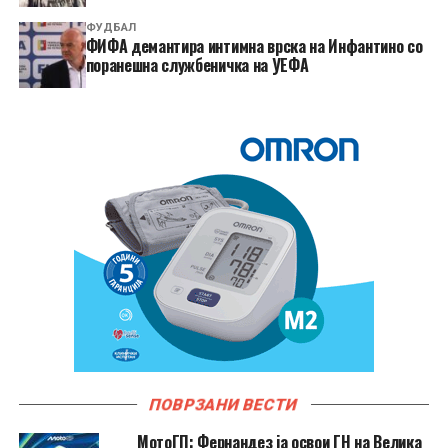
ФУДБАЛ
ФИФА демантира интимна врска на Инфантино со
поранешна службеничка на УЕФА
ПОВРЗАНИ ВЕСТИ
МотоГП: Фернандез ја освои ГН на Велика