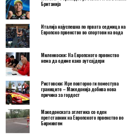
Британија
Италија најуспешна по првата седмица на
Европско првенство во спортови на вода
Миленкоски: На Европското првенство
нема да одиме како аутсајдери
Ристовски: Иџе повторно ги поместува
границите – Македонија добива нова
причина за гордост
Македонската атлетика со еден
претставник на Европското првенство во
Бирмингем