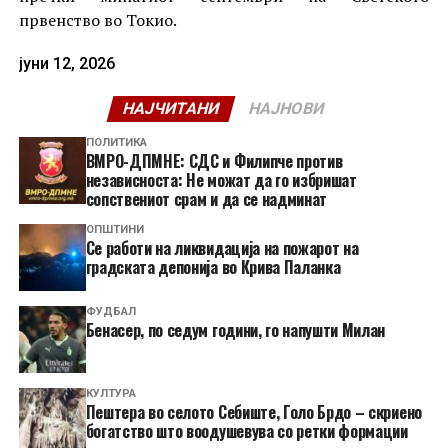
првенство во Токио.
јуни 12, 2026
НАЈЧИТАНИ
НАЈНОВИ
ПОЛИТИКА
ВМРО-ДПМНЕ: СДС и Филипче против
независноста: Не можат да го избришат
сопствениот срам и да се надминат
ОПШТИНИ
Се работи на ликвидација на пожарот на
градската депонија во Крива Паланка
ФУДБАЛ
Бенасер, по седум години, го напушти Милан
КУЛТУРА
Пештера во селото Себиште, Голо Брдо – скриено
богатство што воодушевува со ретки формации