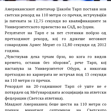
Американскиот атлетичар Џакоби Тарп постави нов
светски рекорд на 110 метри со пречки, истрчувајќи
ја патеката за 12,75 секунди во квалификациите за
Универзитетското првенство на САД, во Јуџин.
Резултатот на Тарп е за пет стотинки побрзо од
претходниот рекорд, кој го држеше неговиот
сонародник Ариес Мерит со 12,80 секунди од 2012
година.
„Чувствував дека трчам брзо, но кога го видов
времето, останав без зборови“, рече Тарп, кој
настапува за Универзитетот Обурн, а никогаш
претходно во кариерата не истрчал под 13 секунди
на 110 метри со пречки.
Рекордот на 20-годишниот Тарп сè уште не е
потврден од Меѓународната асоцијација на атлетски
федерации (Светска атлетика).
Младиот Американец беше шести на 110 метри со
пречки минатиот септември на Светското