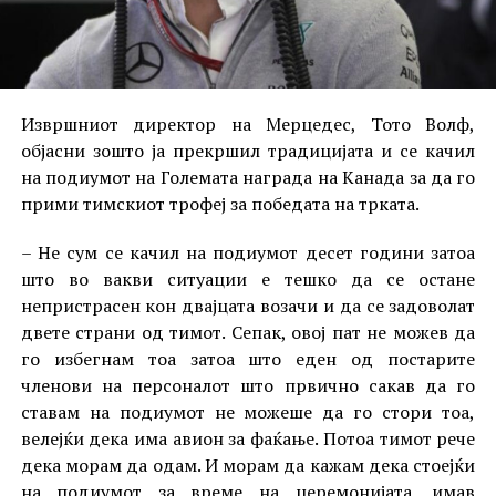
Извршниот директор на Мерцедес, Тото Волф,
објасни зошто ја прекршил традицијата и се качил
на подиумот на Големата награда на Канада за да го
прими тимскиот трофеј за победата на трката.
– Не сум се качил на подиумот десет години затоа
што во вакви ситуации е тешко да се остане
непристрасен кон двајцата возачи и да се задоволат
двете страни од тимот. Сепак, овој пат не можев да
го избегнам тоа затоа што еден од постарите
членови на персоналот што првично сакав да го
ставам на подиумот не можеше да го стори тоа,
велејќи дека има авион за фаќање. Потоа тимот рече
дека морам да одам. И морам да кажам дека стоејќи
на подиумот за време на церемонијата, имав