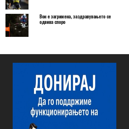
Вон е загрижена, заздравувањето се
одвива споро