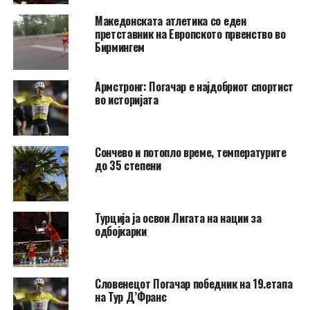
Македонската атлетика со еден
претставник на Европското првенство во
Бирмингем
Армстронг: Погачар е најдобриот спортист
во историјата
Сончево и потопло време, температурите
до 35 степени
Турција ја освои Лигата на нации за
одбојкарки
Словенецот Погачар победник на 19.етапа
на Тур Д’Франс