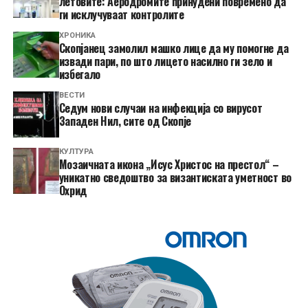
летовите: Аеродромите принудени повремено да
ги исклучуваат контролите
ХРОНИКА
Скопјанец замолил машко лице да му помогне да
извади пари, по што лицето насилно ги зело и
избегало
ВЕСТИ
Седум нови случаи на инфекција со вирусот
Западен Нил, сите од Скопје
КУЛТУРА
Мозаичната икона „Исус Христос на престол“ –
уникатно сведоштво за византиската уметност во
Охрид