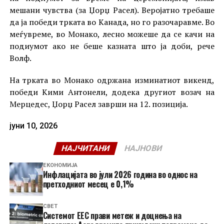
мешани чувства (за Џорџ Расел). Веројатно требаше
да ја победи трката во Канада, но го разочаравме. Во
меѓувреме, во Монако, лесно можеше да се качи на
подиумот ако не беше казната што ја доби, рече
Волф.
На трката во Монако одржана изминатиот викенд,
победи Кими Антонели, додека другиот возач на
Мерцедес, Џорџ Расел заврши на 12. позиција.
јуни 10, 2026
НАЈЧИТАНИ
НАЈНОВИ
ЕКОНОМИЈА
Инфлацијата во јули 2026 година во однос на
претходниот месец е 0,1%
СВЕТ
Системот ЕЕС прави метеж и доцнења на