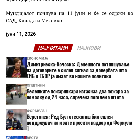
Мундијалот почнува на 11 јуни и ќе се одржи во
САД, Канада и Мексико.
јуни 11, 2026
НАЈЧИТАНИ
НАЈНОВИ
ЕКОНОМИЈА
Димитриеска-Кочоска: Денешното потпишување
на договорите е силен сигнал за довербата што
ЕИБ и ЕБОР ја имаат во нашите политики
ОПШТИНИ
Велешките пожарникари изгаснаа два пожара за
помалку од 24 часа, спречена поголема штета
ФОРМУЛА 1
Верстапен: Ред Бул отсекогаш бил силен
поддржувач на моите проекти надвор од Формула
1
ВЕСТИ