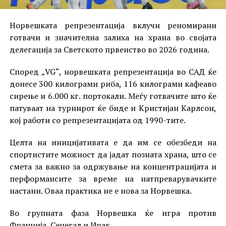
Норвешката репрезентација вклучи реномирани
готвачи и значителна залиха на храна во својата
делегација за Светското првенство во 2026 година.
Според „VG“, норвешката репрезентација во САД ќе
донесе 300 килограми риба, 116 килограми кафеаво
сирење и 6.000 кг. портокали. Меѓу готвачите што ќе
патуваат на турнирот ќе биде и Кристијан Карлсон,
кој работи со репрезентацијата од 1990-тите.
Целта на иницијативата е да им се обезбеди на
спортистите можност да јадат позната храна, што се
смета за важно за одржување на концентрацијата и
перформансите за време на натпреварувачките
настани. Оваа практика не е нова за Норвешка.
Во групната фаза Норвешка ќе игра против
Франција, Сенегал и Ирак.