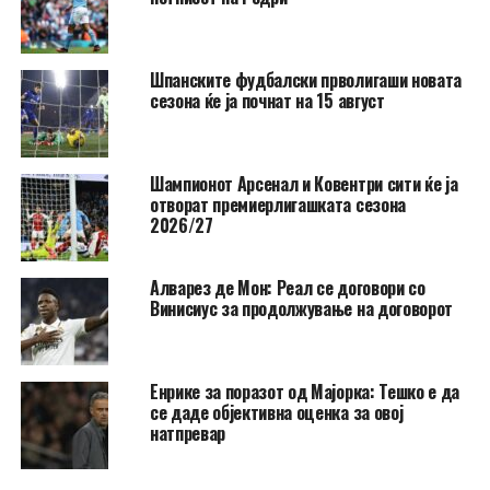
Шпанските фудбалски прволигаши новата
сезона ќе ја почнат на 15 август
Шампионот Арсенал и Ковентри сити ќе ја
отворат премиерлигашката сезона
2026/27
Алварез де Мон: Реал се договори со
Винисиус за продолжување на договорот
Енрике за поразот од Мајорка: Тешко е да
се даде објективна оценка за овој
натпревар