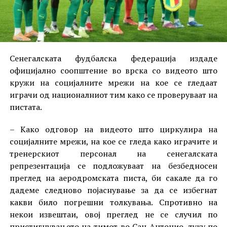
Сенегалската фудбалска федерација издаде
официјално соопштение во врска со видеото што
кружи на социјалните мрежи на кое се гледаат
играчи од националниот тим како се проверуваат на
пистата.
– Како одговор на видеото што циркулира на
социјалните мрежи, на кое се гледа како играчите и
тренерскиот персонал на сенегалската
репрезентација се подложуваат на безбедносен
преглед на аеродромската писта, би сакале да го
дадеме следново појаснување за да се избегнат
какви било погрешни толкувања. Спротивно на
некои извештаи, овој преглед не се случил по
пристигнувањето на тимот во Сан Антонио, туку по