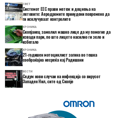
СВЕТ
Системот ЕЕС прави метеж и доцнења на
летовите: Аеродромите принудени повремено да
ги исклучуваат контролите
ХРОНИКА
Скопјанец замолил машко лице да му помогне да
извади пари, по што лицето насилно ги зело и
избегало
ХРОНИКА
21-годишен мотоциклист загина во тешка
сообраќајна несреќа кај Радишани
ВЕСТИ
Седум нови случаи на инфекција со вирусот
Западен Нил, сите од Скопје