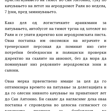
качувањето на летот на аеродромот Рали во недела,
7 јуни, пред заминувањето.
Како дел од логистичките аранжмани за
патувањето, автобусот на тимот тргна од хотелот во
Рали и се упати директно кон аеродромската писта.
Оваа постапка им овозможи на играчите и
тренерскиот персонал да поминат низ сите
потребни безбедносни и полициски проверки
директно на скалите на авионот, без да мора да
поминуваат низ редовните аеродромски зони и
салони.
Оваа мерка првенствено имаше за цел да го
оптимизира времето на патување за делегацијата и
да го олесни нивното качување на приватниот лет
до Сан Антонио. Би сакале да нагласиме дека оваа
постапка е спроведена во целосна согласност со
важечките прописи за безбедност во