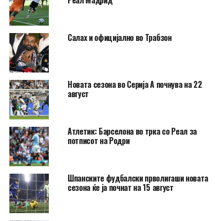
Реал Мадрид
Салах и официјално во Трабзон
Новата сезона во Серија А почнува на 22
август
Атлетик: Барселона во трка со Реал за
потписот на Родри
Шпанските фудбалски прволигаши новата
сезона ќе ја почнат на 15 август