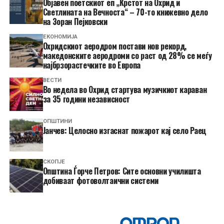
Објавен поетскиот еп „Крстот на Охрид и
Светлината на Вечноста“ – 70-то книжевно дело
на Зоран Пејковски
ЕКОНОМИЈА
Охридскиот аеродром постави нов рекорд,
македонските аеродроми со раст од 28% се меѓу
најбрзорастечките во Европа
ВЕСТИ
Во недела во Охрид стартува музичкиот караван
за 35 години независност
ОПШТИНИ
Јанчев: Целосно изгаснат пожарот кај село Раец
СКОПЈЕ
Општина Ѓорче Петров: Сите основни училишта
добиваат фотоволтаични системи