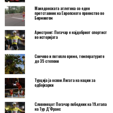
Македонската атлетика со еден
претставник на Европското првенство во
Бирмингем
Армстронг: Погачар е најдобриот спортист
во историјата
Сончево и потопло време, температурите
до 35 степени
Турција ја освои Лигата на нации за
одбојкарки
Словенецот Погачар победник на 19.етапа
на Тур Д’Франс