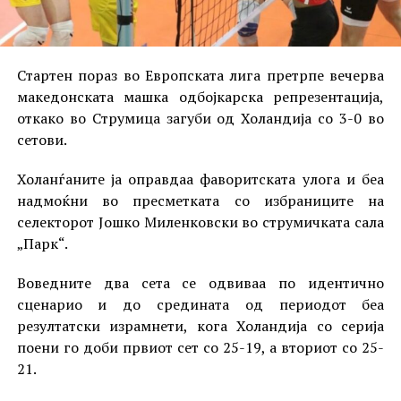
Стартен пораз во Европската лига претрпе вечерва
македонската машка одбојкарска репрезентација,
откако во Струмица загуби од Холандија со 3-0 во
сетови.
Холанѓаните ја оправдаа фаворитската улога и беа
надмоќни во пресметката со избраниците на
селекторот Јошко Миленковски во струмичката сала
„Парк“.
Воведните два сета се одвиваа по идентично
сценарио и до средината од периодот беа
резултатски израмнети, кога Холандија со серија
поени го доби првиот сет со 25-19, а вториот со 25-
21.