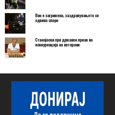
Вон е загрижена, заздравувањето се
одвива споро
Станојоски прв државен првак во
конкуренција на ветерани