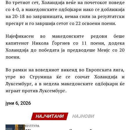
Во третиот сет, Холандија веќе на почетокот поведе
со 4-0, а македонските одбојкари иако се доближија
на 20-18 во завршницата, немаа сили за резултатски
пресврт и го завршија сетот со 22 освоени поени.
Најефикасен во македонските редови беше
капитенот Никола Ѓоргиев со 11 поени, додека
Холандија до победата ја предводеше Меијс со 20
поени.
Во рамки на воведниот викенд во Европската лига,
утре во Струмица ќе се соочат Холандија и
Луксембург, а в недела македонските одбојкари ќе
играат против Луксембург.
јуни 6, 2026
НАЈЧИТАНИ
НАЈНОВИ
КУЛТУРА