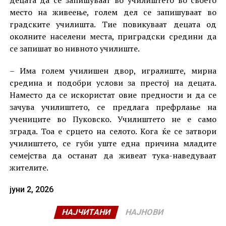
место на живеење, голем дел се запишуваат во
градските училишта. Тие повикуваат децата од
околните населени места, приградски средини да
се запишат во нивното училиште.
– Има голем училишен двор, игралиште, мирна
средина и подобри услови за престој на децата.
Наместо да се искористат овие предности и да се
зачува училиштето, се предлага префрлање на
учениците во Пуковско. Училиштето не е само
зграда. Тоа е срцето на селото. Кога ќе се затвори
училиштето, се губи уште една причина младите
семејства да останат да живеат тука-наведуваат
жителите.
јуни 2, 2026
НАЈЧИТАНИ
НАЈНОВИ