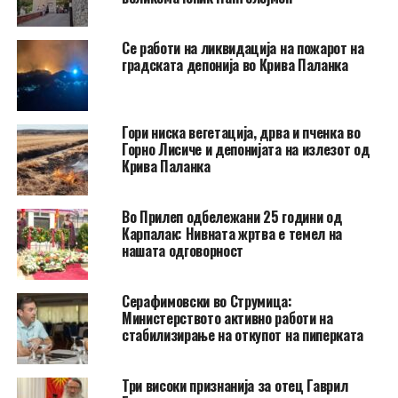
Се работи на ликвидација на пожарот на
градската депонија во Крива Паланка
Гори ниска вегетација, дрва и пченка во
Горно Лисиче и депонијата на излезот од
Крива Паланка
Во Прилеп одбележани 25 години од
Карпалак: Нивната жртва е темел на
нашата одговорност
Серафимовски во Струмица:
Министерството активно работи на
стабилизирање на откупот на пиперката
Три високи признанија за отец Гаврил