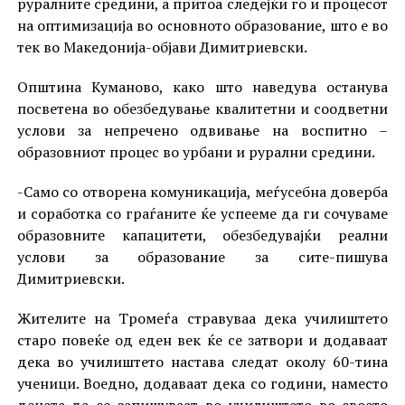
руралните средини, а притоа следејќи го и процесот
на оптимизација во основното образование, што е во
тек во Македонија-објави Димитриевски.
Општина Куманово, како што наведува останува
посветена во обезбедување квалитетни и соодветни
услови за непречено одвивање на воспитно –
образовниот процес во урбани и рурални средини.
-Само со отворена комуникација, меѓусебна доверба
и соработка со граѓаните ќе успееме да ги сочуваме
образовните капацитети, обезбедувајќи реални
услови за образование за сите-пишува
Димитриевски.
Жителите на Тромеѓа стравуваа дека училиштето
старо повеќе од еден век ќе се затвори и додаваат
дека во училиштето настава следат околу 60-тина
ученици. Воедно, додаваат дека со години, наместо
децата да се запишуваат во училиштето во своето