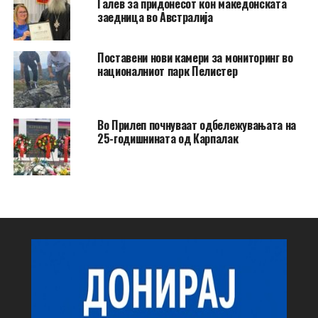
Галев за придонесот кон македонската
заедница во Австралија
Поставени нови камери за мониторинг во
националниот парк Пелистер
Во Прилеп почнуваат одбележувањата на
25-годишнината од Карпалак