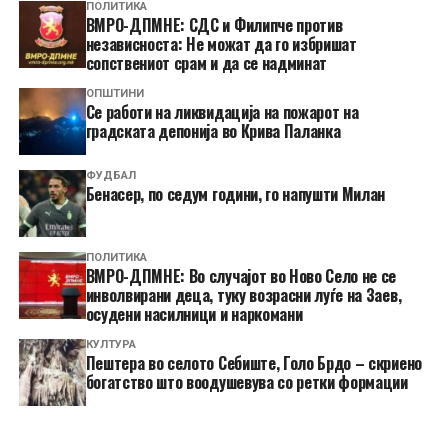
ПОЛИТИКА
ВМРО-ДПМНЕ: СДС и Филипче против
независноста: Не можат да го избришат
сопствениот срам и да се надминат
ОПШТИНИ
Се работи на ликвидација на пожарот на
градската депонија во Крива Паланка
ФУДБАЛ
Бенасер, по седум години, го напушти Милан
ПОЛИТИКА
ВМРО-ДПМНЕ: Во случајот во Ново Село не се
инволвирани деца, туку возрасни луѓе на Заев,
осудени насилници и наркомани
КУЛТУРА
Пештера во селото Себиште, Голо Брдо – скриено
богатство што воодушевува со ретки формации