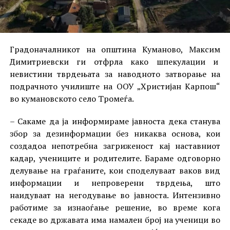
Градоначалникот на општина Куманово, Максим
Димитриевски ги отфрла како шпекулации и
невистини тврдењата за наводното затворање на
подрачното училиште на ООУ „Христијан Карпош“
во кумановското село Тромеѓа.
– Сакаме да ја информираме јавноста дека станува
збор за дезинформации без никаква основа, кои
создадоа непотребна загриженост кај наставниот
кадар, учениците и родителите. Бараме одговорно
делување на граѓаните, кои споделуваат ваков вид
информации и непроверени тврдења, што
наидуваат на негодување во јавноста. Интензивно
работиме за изнаоѓање решение, во време кога
секаде во државата има намален број на ученици во