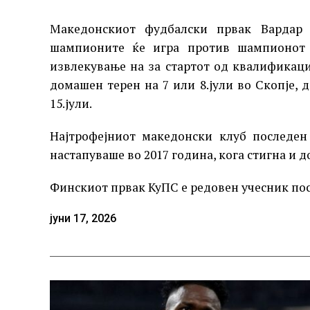
Македонскиот фудбалски првак Вардар
шампионите ќе игра против шампионот 
извлекување на за стартот од квалификаци
домашен терен на 7 или 8.јули во Скопје, 
15.јули.
Најтрофејниот македонски клуб последе
настапуваше во 2017 година, кога стигна и д
Финскиот првак КуПС е редовен учесник пос
јуни 17, 2026