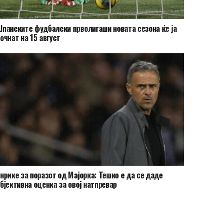
панските фудбалски прволигаши новата сезона ќе ја
очнат на 15 август
нрике за поразот од Мајорка: Тешко е да се даде
бјективна оценка за овој натпревар