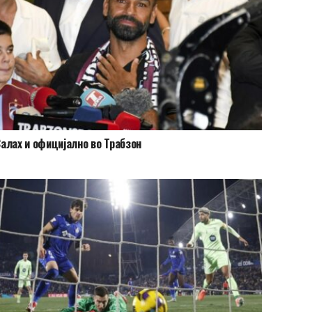
алах и официјално во Трабзон