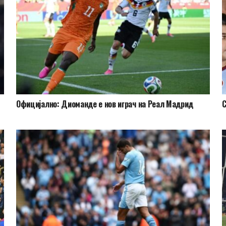
Официјално: Диоманде е нов играч на Реал Мадрид
С