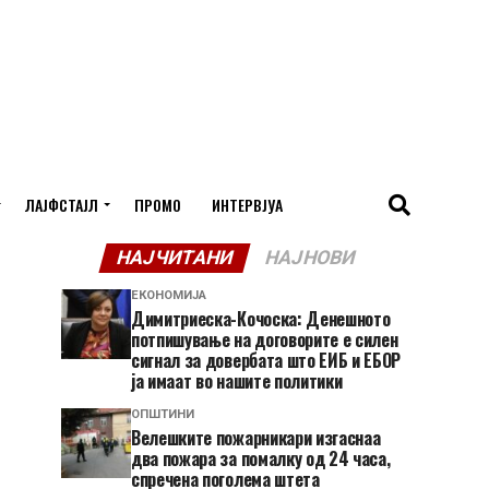
ЛАЈФСТАЈЛ
ПРОМО
ИНТЕРВЈУА
НАЈЧИТАНИ
НАЈНОВИ
ЕКОНОМИЈА
Димитриеска-Кочоска: Денешното
потпишување на договорите е силен
сигнал за довербата што ЕИБ и ЕБОР
ја имаат во нашите политики
ОПШТИНИ
Велешките пожарникари изгаснаа
два пожара за помалку од 24 часа,
спречена поголема штета