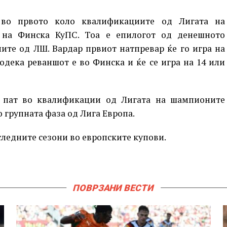
 во првото коло квалификациите од Лигата на
на Финска КуПС. Тоа е епилогот од денешното
ите од ЛШ. Вардар првиот натпревар ќе го игра на
додека реваншот е во Финска и ќе се игра на 14 или
н пат во квалификации од Лигата на шампионите
о групната фаза од Лига Европа.
ледните сезони во европските купови.
ПОВРЗАНИ ВЕСТИ