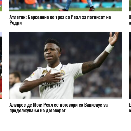
Атлетик: Барселона во трка со Реал за потписот на
Ш
Родри
п
Алварез де Мон: Реал се договори со Винисиус за
Е
продолжување на договорот
о