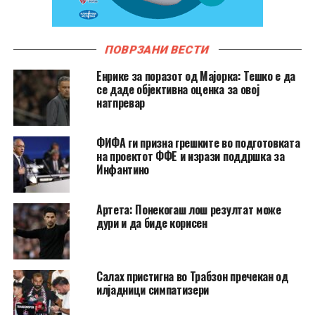
ПОВРЗАНИ ВЕСТИ
Енрике за поразот од Мајорка: Тешко е да
се даде објективна оценка за овој
натпревар
ФИФА ги призна грешките во подготовката
на проектот ФФЕ и изрази поддршка за
Инфантино
Артета: Понекогаш лош резултат може
дури и да биде корисен
Салах пристигна во Трабзон пречекан од
илјадници симпатизери