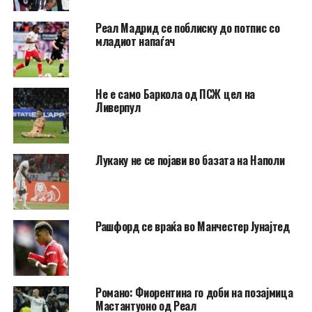
Реал Мадрид се поблиску до потпис со
младиот напаѓач
Не e само Баркола од ПСЖ цел на
Ливерпул
Лукаку не се појави во базата на Наполи
Рашфорд се враќа во Манчестер Јунајтед
Романо: Фиорентина го доби на позајмица
Мастантуоно од Реал