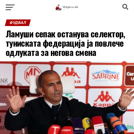
ФУДБАЛ
Ламуши сепак останува селектор,
туниската федерација ја повлече
одлуката за негова смена