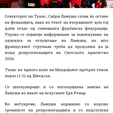
Селекторот на Тунис, Сабри Ламуши сепак ќе остане
на функцијата, иако во текот на вчерашниот ден тој
доби отказ од тамошната фудбалска федерација.
Утрово се појавија информации за повлекување на
одлуката за отпуштање на Ламуши, по што
францускиот стручњак треба да продолжи да ја
води репрезентацијата на Светското првенство
2026.
Тунис во првото коло на Мундијалот претрпе тежок
пораз (1:5) од Шведска.
Се шпекулираше и со потенцијална замена на
Ламуши во ликот на искусниот Ерв Ренар.
Во меѓувреме, Ламуши нормално го водеше
тренингот на репрезентацијата и го подготвува