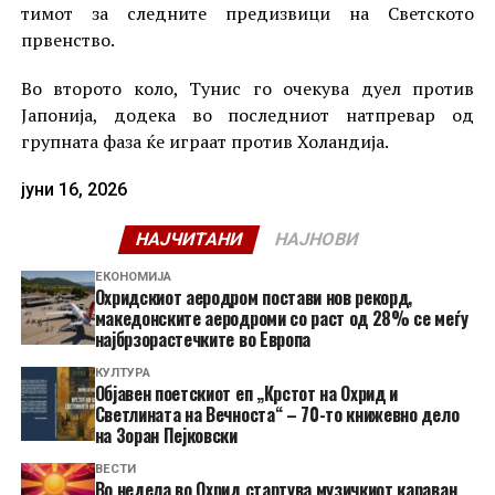
тимот за следните предизвици на Светското
првенство.
Во второто коло, Тунис го очекува дуел против
Јапонија, додека во последниот натпревар од
групната фаза ќе играат против Холандија.
јуни 16, 2026
НАЈЧИТАНИ
НАЈНОВИ
ЕКОНОМИЈА
Охридскиот аеродром постави нов рекорд,
македонските аеродроми со раст од 28% се меѓу
најбрзорастечките во Европа
КУЛТУРА
Објавен поетскиот еп „Крстот на Охрид и
Светлината на Вечноста“ – 70-то книжевно дело
на Зоран Пејковски
ВЕСТИ
Во недела во Охрид стартува музичкиот караван