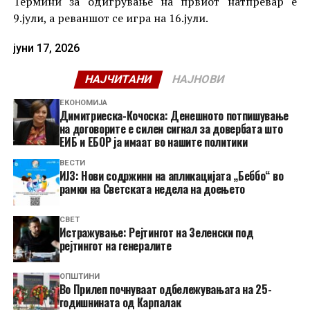
Термини за одигрување на првиот натпревар е
9.јули, а реваншот се игра на 16.јули.
јуни 17, 2026
НАЈЧИТАНИ
НАЈНОВИ
ЕКОНОМИЈА
Димитриеска-Кочоска: Денешното потпишување
на договорите е силен сигнал за довербата што
ЕИБ и ЕБОР ја имаат во нашите политики
ВЕСТИ
ИЈЗ: Нови содржини на апликацијата „Беббо“ во
рамки на Светската недела на доењето
СВЕТ
Истражување: Рејтингот на Зеленски под
рејтингот на генералите
ОПШТИНИ
Во Прилеп почнуваат одбележувањата на 25-
годишнината од Карпалак