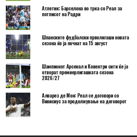
Атлетик: Барселона во трка со Реал за
потписот на Родри
Шпанските фудбалски прволигаши новата
сезона ќе ја почнат на 15 август
Шампионот Арсенал и Ковентри сити ќе ја
отворат премиерлигашката сезона
2026/27
Алварез де Мон: Реал се договори со
Винисиус за продолжување на договорот