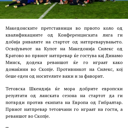
Македонските претставници во првото коло од
квалификациите од Конференциската лига ги
добија ривалите на стартот од натпреварувањето.
Освојувачот на Купот на Македонија Силекс од
Кратово во првиот натпревар ќе гостува кај Динамо
Минск, додека реваншот ќе го играат како
домаќини во Скопје. Противникот на Силекс, кој
беше еден од носителите важи и за фаворит.
Тетовска Шкендија ќе мора добрите европски
резултати од ланската сезона на стартот да ги
потврди против екипата на Европа од Гибралтар.
Првиот натпревар тетовчани го играат на гости, а
реваншот во Скопје.