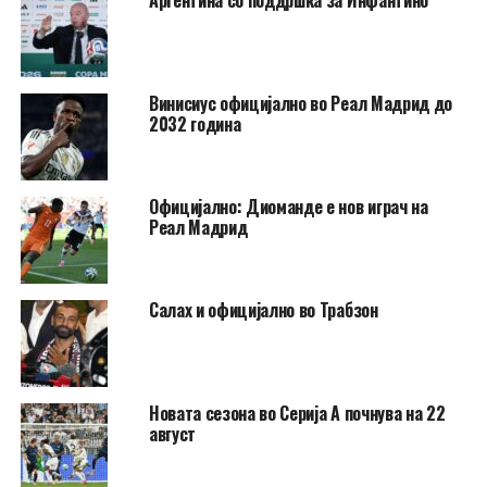
Аргентина со поддршка за Инфантино
Винисиус официјално во Реал Мадрид до
2032 година
Официјално: Диоманде е нов играч на
Реал Мадрид
Салах и официјално во Трабзон
Новата сезона во Серија А почнува на 22
август