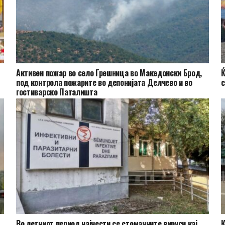
Активен пожар во село Грешница во Македонски Брод,
Ќ
под контрола пожарите во депонијата Делчево и во
с
гостиварско Паталишта
Во летниот период најчести се стомачните вируси кај
К