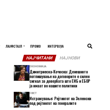
ЛАЈФСТАЈЛ
ПРОМО
ИНТЕРВЈУА
НАЈЧИТАНИ
НАЈНОВИ
ЕКОНОМИЈА
Димитриеска-Кочоска: Денешното
потпишување на договорите е силен
сигнал за довербата што ЕИБ и ЕБОР
ја имаат во нашите политики
СВЕТ
Истражување: Рејтингот на Зеленски
под рејтингот на генералите