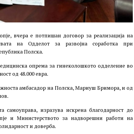
опје, вчера е потпишан договор за реализација на
твата на Одделот за развојна соработка при
епублика Полска.
 медицинска опрема за гинеколошкото одделение во
ост од 48.000 евра.
жноста амбасадор на Полска, Мариуш Бримора, и од
нов.
та самоуправа, изразува искрена благодарност до
пје и Министерството за надворешни работи на
олидарност и доверба.