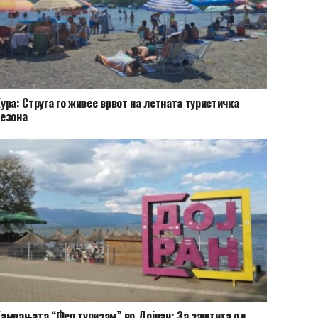
ура: Струга го живее врвот на летната туристичка
езона
ампањата “Фер туризам” во Дојран: За заштита од