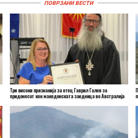
ПОВРЗАНИ ВЕСТИ
Три високи признанија за отец Гаврил Галев за
П
придонесот кон македонската заедница во Австралија
п