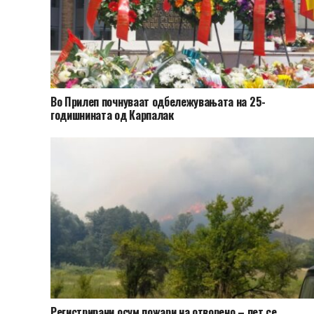
Во Прилеп почнуваат одбележувањата на 25-
годишнината од Карпалак
Регистрирани осум пожари на отворено – пет се