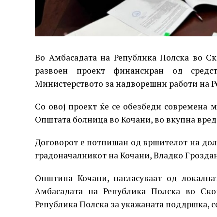
Во Амбасадата на Република Полска во Ск
развоен проект финансиран од средс
Министерството за надворешни работи на Р
Со овој проект ќе се обезбеди современа
Општата болница во Кочани, во вкупна вредн
Договорот е потпишан од вршителот на дол
градоначалникот на Кочани, Владко Грозда
Општина Кочани, нагласуваат од локална
Амбасадата на Република Полска во Ско
Република Полска за укажаната поддршка, с