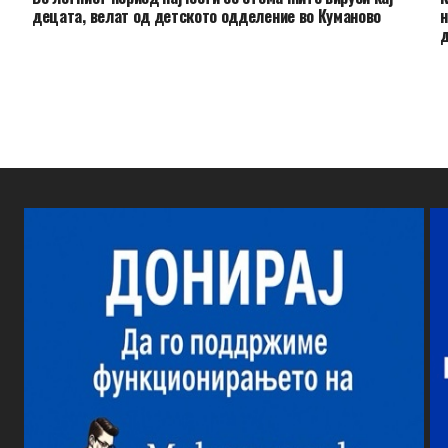
децата, велат од детското одделение во Куманово
н
д