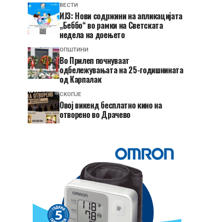
ВЕСТИ
ИЈЗ: Нови содржини на апликацијата
„Беббо“ во рамки на Светската
недела на доењето
ОПШТИНИ
Во Прилеп почнуваат
одбележувањата на 25-годишнината
од Карпалак
СКОПЈЕ
​Овој викенд бесплатно кино на
отворено во Драчево