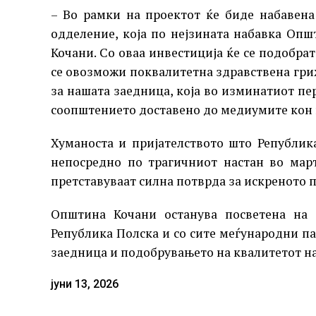
– Во рамки на проектот ќе биде набавен
одделение, која по нејзината набавка Опш
Кочани. Со оваа инвестиција ќе се подобра
се овозможи поквалитетна здравствена гри
за нашата заедница, која во изминатиот пе
соопштението доставено до медиумите кон 
Хуманоста и пријателството што Републик
непосредно по трагичниот настан во март
претставуваат силна потврда за искреното п
Општина Кочани останува посветена на 
Република Полска и со сите меѓународни па
заедница и подобрувањето на квалитетот на
јуни 13, 2026