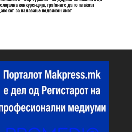
елојална конкуренција, граѓаните да го плаќаат
анокот за издавање недвижен имот