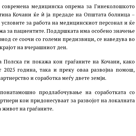
а современа медицинска опрема за Гинеколошкото
тина Кочани ќе ѝ ја предаде на Општата болница –
т условите за работа на медицинскиот персонал и ќе
жа за пациентите. Поддршката има особено значење
риод се соочи со големи предизвици, се наведува во
крајот на вчерашниот ден.
а Полска ги покажа кон граѓаните на Кочани, како
 2025 година, така и преку оваа развојна помош,
артнерство и соработка меѓу двете земји.
понатамошно продлабочување на соработката со
ртнери кои придонесуваат за развојот на локалната
 живот на граѓаните.