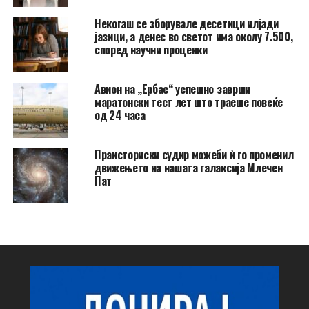
Некогаш се зборувале десетици илјади
јазици, а денес во светот има околу 7.500,
според научни проценки
Авион на „Ербас“ успешно заврши
маратонски тест лет што траеше повеќе
од 24 часа
Праисториски судир можеби ѝ го променил
движењето на нашата галаксија Млечен
Пат