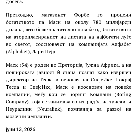
досега.
Претходно, магазинот Форбс го процени
богатството на Маск на околу 780 милијарди
долара, што беше значително повеќе од богатството
на второпласираниот на листата на најбогати луѓе
во светот, соосновачот на компанијата Алфабет
(Alphabet), Лари Пејџ.
Маск (54) е роден во Преторија, Јужна Африка, а на
пошироката јавност ѝ стана познат како извршен
директор на Тесла и основач на СпејсИкс. Покрај
Тесла и СпејсИкс, Маск е коосновач на повеќе
компании, меѓу кои се Боринг Компани (Boring
Company), која се занимава со изградба на тунели, и
Неуралинк (Neuralink), компанија за развој на
мозочни импланти.
јуни 13, 2026