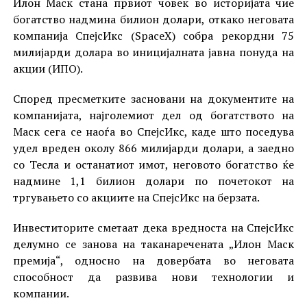
Илон Маск стана првиот човек во историјата чие
богатство надмина билион долари, откако неговата
компанија СпејсИкс (SpaceX) собра рекордни 75
милијарди долара во иницијалната јавна понуда на
акции (ИПО).
Според пресметките засновани на документите на
компанијата, најголемиот дел од богатството на
Маск сега се наоѓа во СпејсИкс, каде што поседува
удел вреден околу 866 милијарди долари, а заедно
со Тесла и останатиот имот, неговото богатство ќе
надмине 1,1 билион долари по почетокот на
тргувањето со акциите на СпејсИкс на берзата.
Инвеститорите сметаат дека вредноста на СпејсИкс
делумно се занова на таканаречената „Илон Маск
премија“, односно на довербата во неговата
способност да развива нови технологии и
компании.