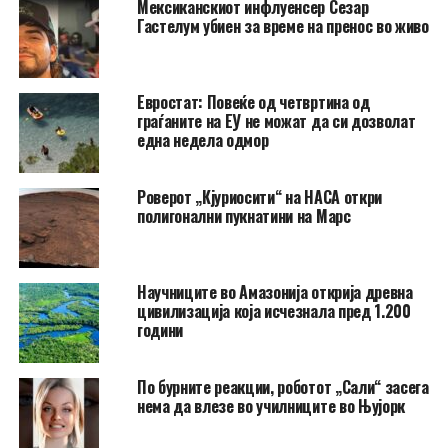
Мексиканскиот инфлуенсер Сезар
Гастелум убиен за време на пренос во живо
Евростат: Повеќе од четвртина од
граѓаните на ЕУ не можат да си дозволат
една недела одмор
Роверот „Кјуриосити“ на НАСА откри
полигонални пукнатини на Марс
Научниците во Амазонија открија древна
цивилизација која исчезнала пред 1.200
години
По бурните реакции, роботот „Сали“ засега
нема да влезе во училниците во Њујорк