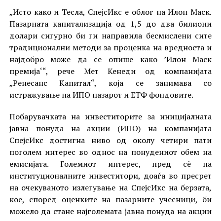
„Исто како и Тесла, СпејсИкс е облог на Илон Маск.
Пазарната капитализација од 1,5 до два билиони
долари сигурно би ги направила бесмислени сите
традиционални методи за проценка на вредноста и
најдобро може да се опише како ’Илон Маск
премија‘“, рече Мет Кенеди од компанијата
„Ренесанс Капитал“, која се занимава со
истражување на ИПО пазарот и ЕТФ фондовите.
Побарувачката на инвеститорите за иницијалната
јавна понуда на акции (ИПО) на компанијата
СпејсИкс достигна ниво од околу четири пати
поголем интерес во однос на понудениот обем на
емисијата. Големиот интерес, пред сè на
институционалните инвеститори, доаѓа во пресрет
на очекуваното излегување на СпејсИкс на берзата,
кое, според оценките на пазарните учесници, би
можело да стане најголемата јавна понуда на акции