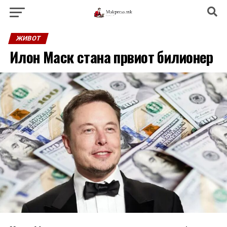
ЖИВОТ
Илон Маск стана првиот билионер