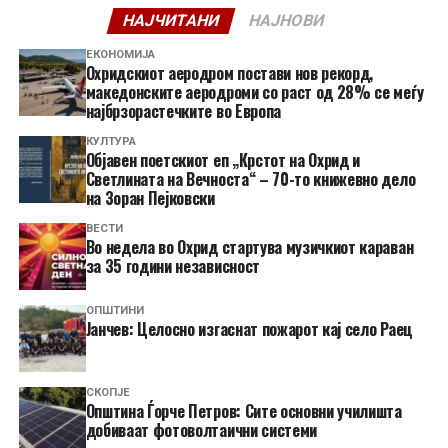
НАЈЧИТАНИ
НАЈНОВИ
ЕКОНОМИЈА
Охридскиот аеродром постави нов рекорд,
македонските аеродроми со раст од 28% се меѓу
најбрзорастечките во Европа
КУЛТУРА
Објавен поетскиот еп „Крстот на Охрид и
Светлината на Вечноста“ – 70-то книжевно дело
на Зоран Пејковски
ВЕСТИ
Во недела во Охрид стартува музичкиот караван
за 35 години независност
ОПШТИНИ
Јанчев: Целосно изгаснат пожарот кај село Раец
СКОПЈЕ
Општина Ѓорче Петров: Сите основни училишта
добиваат фотоволтаични системи