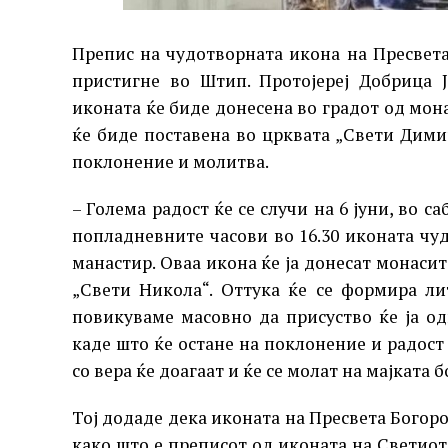
Препис на чудотворната икона на Пресвета
пристигне во Штип. Протојереј Добрица 
иконата ќе биде донесена во градот од мон
ќе биде поставена во црквата „Свети Дими
поклонение и молитва.
– Голема радост ќе се случи на 6 јуни, во с
попладневните часови во 16.30 иконата ч
манастир. Оваа икона ќе ја донесат монасит
„Свети Никола“. Оттука ќе се формира ли
повикуваме масовно да присуство ќе ја о
каде што ќе остане на поклонение и радост 
со вера ќе доагаат и ќе се молат на мајката б
Тој додаде дека иконата на Пресвета Богор
како што е преписот од иконата на Светиот