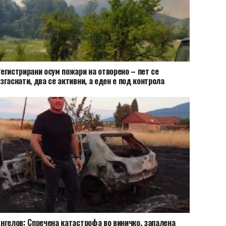
егистрирани осум пожари на отворено – пет се
згаснати, два се активни, а еден е под контрола
нгелов: Спречена катастрофа во виничко, запалена