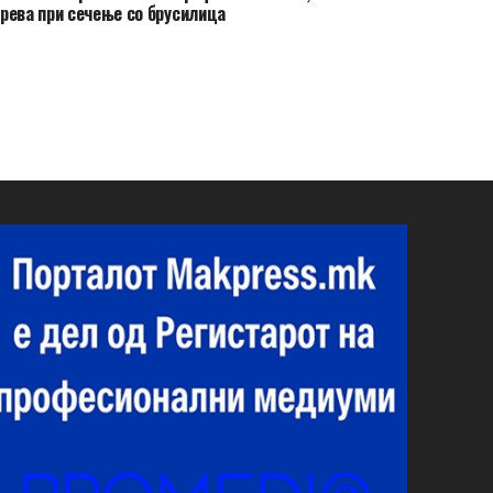
рева при сечење со брусилица