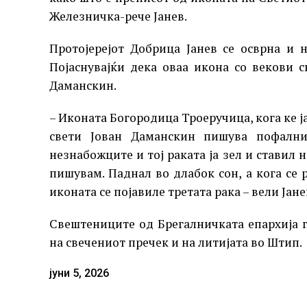
Железничка-рече Јанев.
Протојерејот Добрица Јанев се осврна и 
Појаснувајќи дека оваа икона со векови 
Даманскин.
– Иконата Богородица Троеручица, кога ке ј
свети Јован Даманскин пишува пофални
незнабожците и тој раката ја зел и ставил н
пишувам. Паднал во длабок сон, а кога се 
иконата се појавиле третата рака – вели Јане
Свештениците од Брегалничката епархија 
на свечениот пречек и на литијата во Штип.
јуни 5, 2026