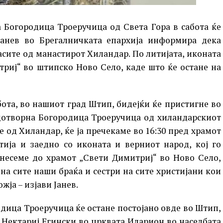
 Богородица Троеручица од Света Гора в сабота ќе
Јанев во Брегалничката епархија информира дека
асите од манастирот Хиландар. По литијата, иконата
триј“ во штипско Ново Село, каде што ќе остане на
абота, во нашиот град Штип, бидејќи ќе пристигне во
удотворна Богородица Троеручица од хиландарскиот
е од Хиландар, ќе ја пречекаме во 16:30 пред храмот
тија и заедно со иконата и верниот народ, кој го
днесеме до храмот „Свети Димитриј“ во Ново Село,
на сите наши браќа и сестри на сите христијани кои
ожја – изјави Јанев.
одица Троеручица ќе остане постојано овде во Штип,
 Нектариј Егински во црквата Иларион во населбата