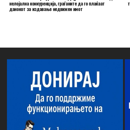
нелојална конкуренција, граѓаните да го плаќаат
т
данокот за издавање недвижен имот