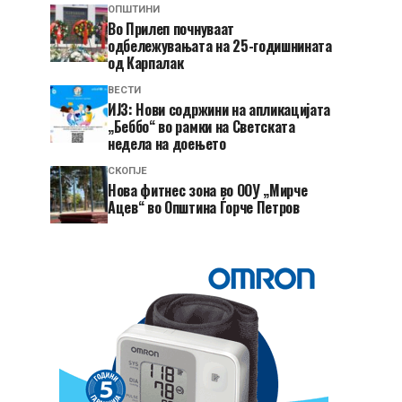
ОПШТИНИ
Во Прилеп почнуваат
одбележувањата на 25-годишнината
од Карпалак
ВЕСТИ
ИЈЗ: Нови содржини на апликацијата
„Беббо“ во рамки на Светската
недела на доењето
СКОПЈЕ
Нова фитнес зона во ООУ „Мирче
Ацев“ во Општина Ѓорче Петров