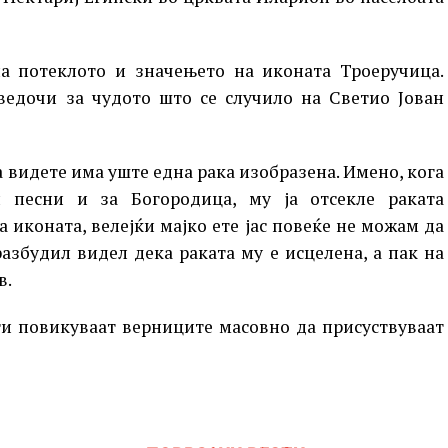
на потеклото и значењето на иконата Троеручица.
сведочи за чудото што се случило на Светио Јован
а видете има уште една рака изобразена. Имено, кога
 песни и за Богородица, му ја отсекле раката
а иконата, велејќи мајко ете јас повеќе не можам да
разбудил видел дека раката му е исцелена, а пак на
в.
ги повикуваат верниците масовно да присуствуваат