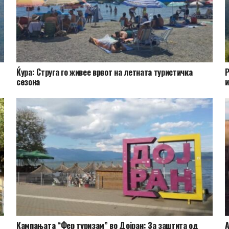
Ќура: Струга го живее врвот на летната туристичка
Р
сезона
и
Кампањата “Фер туризам” во Дојран: За заштита од
А