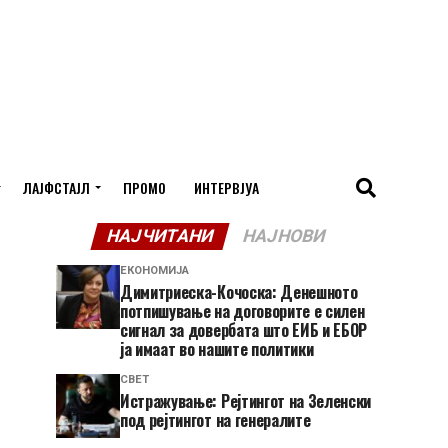
ЛАЈФСТАЈЛ
ПРОМО
ИНТЕРВЈУА
НАЈЧИТАНИ
НАЈНОВИ
ЕКОНОМИЈА
Димитриеска-Кочоска: Денешното
потпишување на договорите е силен
сигнал за довербата што ЕИБ и ЕБОР
ја имаат во нашите политики
СВЕТ
Истражување: Рејтингот на Зеленски
под рејтингот на генералите