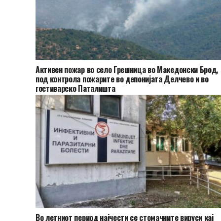
Активен пожар во село Грешница во Македонски Брод,
под контрола пожарите во депонијата Делчево и во
гостиварско Паталишта
Во летниот период најчести се стомачните вируси кај