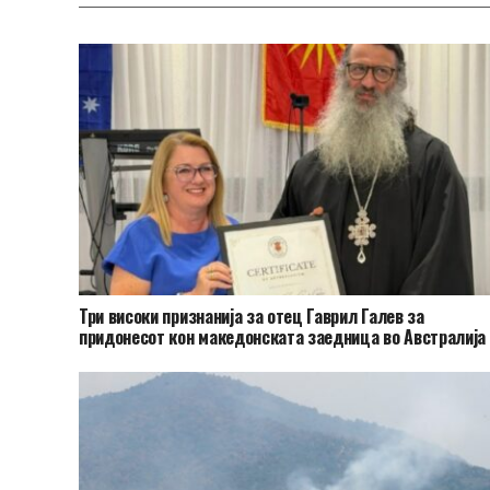
Три високи признанија за отец Гаврил Галев за
придонесот кон македонската заедница во Австралија