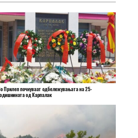
о Прилеп почнуваат одбележувањата на 25-
одишнината од Карпалак