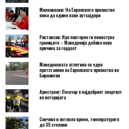
Миленкоски: На Европското првенство
нема да одиме како аутсајдери
Ристовски: Иџе повторно ги поместува
границите – Македонија добива нова
причина за гордост
Македонската атлетика со еден
претставник на Европското првенство во
Бирмингем
Армстронг: Погачар е најдобриот спортист
во историјата
Сончево и потопло време, температурите
до 35 степени