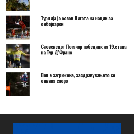
Турција ја освои Лигата на нации за
одбојкарки
Словенецот Погачар победник на 19.етапа
на Тур Д’Франс
Вон е загрижена, заздравувањето се
одвива споро