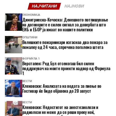
НАЈЧИТАНИ
НАЈНОВИ
ЕКОНОМИЈА
Димитриеска-Кочоска: Денешното потпишување
на договорите е силен сигнал за довербата што
ЕИБ и ЕБОР ја имаат во нашите политики
ОПШТИНИ
Велешките пожарникари изгаснаа два пожара за
помалку од 24 часа, спречена поголема штета
ФОРМУЛА 1
Верстапен: Ред Бул отсекогаш бил силен
поддржувач на моите проекти надвор од Формула
1
ВЕСТИ
Клековски: Анализата на водата за пиење во
Гостивар ќе биде објавена до 20 август
ВЕСТИ
Клековски: Недостигот на анестезиолози и
радиолози не може да се реши преку ноќ,