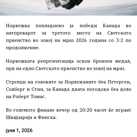
Норвешка попладнево ја победи Канада во
натпреварот за третото место на Светското
првенство во хокеј на мраз 2026 година со 3:2 по
продолжение.
Норвешката репрезентација освои бронзен медал,
прв на едно Светското првенство во хокеј на мраз.
Стрелци на головите за Норвежаните беа Петерсен,
Солберг и Стин, за Канада двата погодока беа дело
на Роберт Томас.
Во големото финале вечер од 20:20 часот ќе играат
Швајцарија и Финска.
јуни 1, 2026