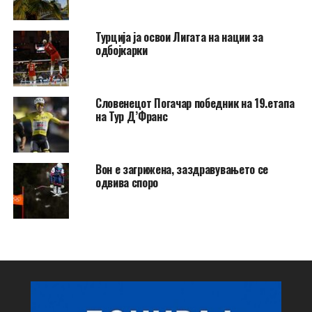
Турција ја освои Лигата на нации за
одбојкарки
Словенецот Погачар победник на 19.етапа
на Тур Д’Франс
Вон е загрижена, заздравувањето се
одвива споро