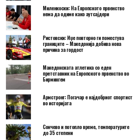
Миленкоски: На Европското првенство
нема да одиме како аутсајдери
Ристовски: Иџе повторно ги поместува
границите – Македонија добива нова
причина за гордост
Македонската атлетика со еден
претставник на Европското првенство во
Бирмингем
Армстронг: Погачар е најдобриот спортист
во историјата
Сончево и потопло време, температурите
до 35 степени