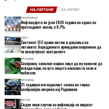
НАЈЧИТАНИ
НАЈНОВИ
ЕКОНОМИЈА
Инфлацијата во јули 2026 година во однос на
претходниот месец е 0,1%
СВЕТ
Системот ЕЕС прави метеж и доцнења на
летовите: Аеродромите принудени повремено да
ги исклучуваат контролите
ХРОНИКА
Скопјанец замолил машко лице да му помогне да
извади пари, по што лицето насилно ги зело и
избегало
ХРОНИКА
21-годишен мотоциклист загина во тешка
сообраќајна несреќа кај Радишани
ВЕСТИ
Седум нови случаи на инфекција со вирусот