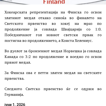
Хокеарската репрезентација на Финска го освои
златниот медал откако синоќа во финалето на
Светското првенство во хокеј на мраз по
продолжение ја совлада Швајцарија со 1:0.
Победничкиот гол новиот светски првак го
постигна во продолжението, а Конста Хелениус.
Во дуелот за бронзениот медал Норвешка ја совлада
Канада со 3:2 по продолжение и воедно го освои
првиот медал.
За Финска ова е петти златен медал на светските
првенства.
Следното Светско првенство ќе се одржи во
Германија.
јуни 1, 2026