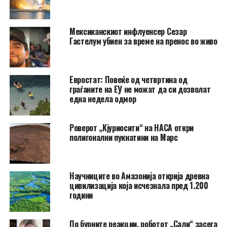
Мексиканскиот инфлуенсер Сезар
Гастелум убиен за време на пренос во живо
Евростат: Повеќе од четвртина од
граѓаните на ЕУ не можат да си дозволат
една недела одмор
Роверот „Кјуриосити“ на НАСА откри
полигонални пукнатини на Марс
Научниците во Амазонија открија древна
цивилизација која исчезнала пред 1.200
години
По бурните реакции, роботот „Сали“ засега