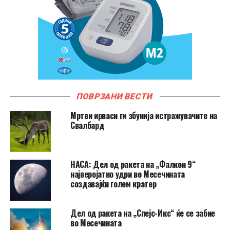
ПОВРЗАНИ ВЕСТИ
Мртви ирваси ги збунија истражувачите на
Свалбард
НАСА: Дел од ракета на „Фалкон 9“
најверојатно удри во Месечината
создавајќи голем кратер
Дел од ракета на „Спејс-Икс“ ќе се забие
во Месечината