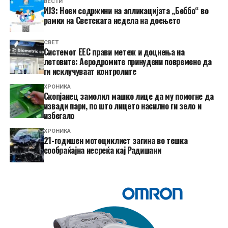
ВЕСТИ
ИЈЗ: Нови содржини на апликацијата „Беббо“ во
рамки на Светската недела на доењето
СВЕТ
Системот ЕЕС прави метеж и доцнења на
летовите: Аеродромите принудени повремено да
ги исклучуваат контролите
ХРОНИКА
Скопјанец замолил машко лице да му помогне да
извади пари, по што лицето насилно ги зело и
избегало
ХРОНИКА
21-годишен мотоциклист загина во тешка
сообраќајна несреќа кај Радишани