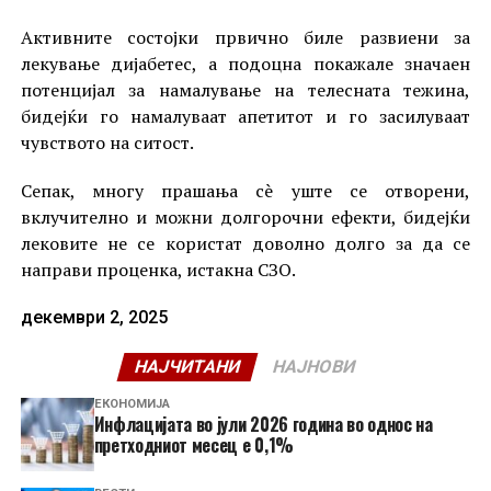
Активните состојки првично биле развиени за
лекување дијабетес, а подоцна покажале значаен
потенцијал за намалување на телесната тежина,
бидејќи го намалуваат апетитот и го засилуваат
чувството на ситост.
Сепак, многу прашања сè уште се отворени,
вклучително и можни долгорочни ефекти, бидејќи
лековите не се користат доволно долго за да се
направи проценка, истакна СЗО.
декември 2, 2025
НАЈЧИТАНИ
НАЈНОВИ
ЕКОНОМИЈА
Инфлацијата во јули 2026 година во однос на
претходниот месец е 0,1%