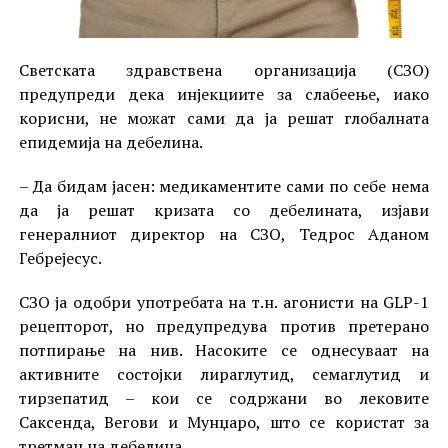
Светската здравствена организација (СЗО)
предупреди дека инјекциите за слабеење, иако
корисни, не можат сами да ја решат глобалната
епидемија на дебелина.
– Да бидам јасен: медикаментите сами по себе нема
да ја решат кризата со дебелината, изјави
генералниот директор на СЗО, Тедрос Аданом
Гебрејесус.
СЗО ја одобри употребата на т.н. агонисти на GLP-1
рецепторот, но предупредува против претерано
потпирање на нив. Насоките се однесуваат на
активните состојки лираглутид, семаглутид и
тирзепатид – кои се содржани во лековите
Саксенда, Вегови и Мунџаро, што се користат за
третман на дебелина.