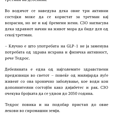
Во водичот се наведува дека овие три активни
состојки може да се користат за третман кај
возрасни, но не и кај бремени жени. СЗО нагласува
дека здравиот начин на живот мора да биде дел од
секој третман.
– Клучно е што употребата на GLP-1 не ја заменува
потребата од здрава исхрана и физичка активност,
рече Тедрос.
Дебелината е една од најголемите здравствени
предизвици во светот – повеќе од милијарда луѓе
живеат со ова хронично заболување, кое води кон
дополнителни состојби како дијабетес и рак. СЗО
очекува бројката да се удвои до 2030 година.
Тедрос повика и на подобар пристап до овие
лекови во сиромашни земји.