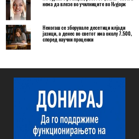
нема да влезе во училниците во Њујорк
Некогаш се зборувале десетици илјади
јазици, а денес во светот има околу 7.500,
според научни проценки