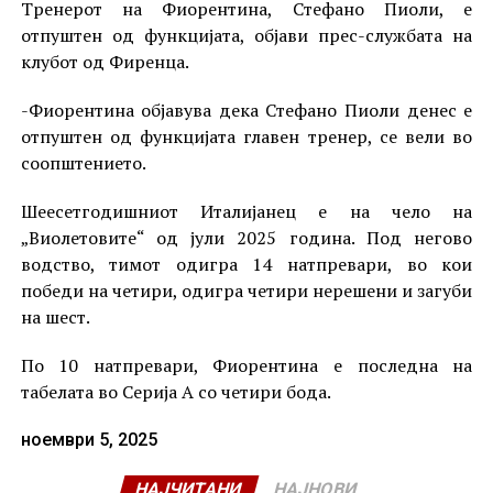
Тренерот на Фиорентина, Стефано Пиоли, е
отпуштен од функцијата, објави прес-службата на
клубот од Фиренца.
-Фиорентина објавува дека Стефано Пиоли денес е
отпуштен од функцијата главен тренер, се вели во
соопштението.
Шеесетгодишниот Италијанец е на чело на
„Виолетовите“ од јули 2025 година. Под негово
водство, тимот одигра 14 натпревари, во кои
победи на четири, одигра четири нерешени и загуби
на шест.
По 10 натпревари, Фиорентина е последна на
табелата во Серија А со четири бода.
ноември 5, 2025
НАЈЧИТАНИ
НАЈНОВИ