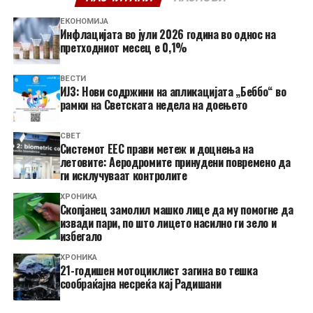
ЕКОНОМИЈА
Инфлацијата во јули 2026 година во однос на
претходниот месец е 0,1%
ВЕСТИ
ИЈЗ: Нови содржини на апликацијата „Беббо“ во
рамки на Светската недела на доењето
СВЕТ
Системот ЕЕС прави метеж и доцнења на
летовите: Аеродромите принудени повремено да
ги исклучуваат контролите
ХРОНИКА
Скопјанец замолил машко лице да му помогне да
извади пари, по што лицето насилно ги зело и
избегало
ХРОНИКА
21-годишен мотоциклист загина во тешка
сообраќајна несреќа кај Радишани