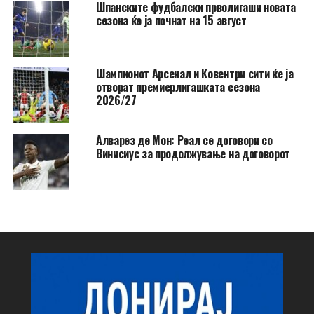
Шпанските фудбалски прволигаши новата
сезона ќе ја почнат на 15 август
Шампионот Арсенал и Ковентри сити ќе ја
отворат премиерлигашката сезона
2026/27
Алварез де Мон: Реал се договори со
Винисиус за продолжување на договорот