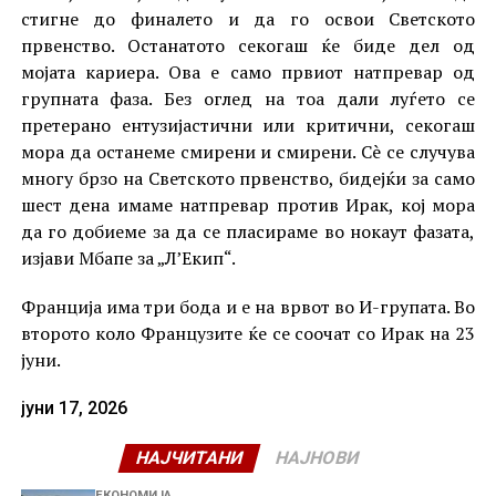
стигне до финалето и да го освои Светското
првенство. Останатото секогаш ќе биде дел од
мојата кариера. Ова е само првиот натпревар од
групната фаза. Без оглед на тоа дали луѓето се
претерано ентузијастични или критични, секогаш
мора да останеме смирени и смирени. Сè се случува
многу брзо на Светското првенство, бидејќи за само
шест дена имаме натпревар против Ирак, кој мора
да го добиеме за да се пласираме во нокаут фазата,
изјави Мбапе за „Л’Екип“.
Франција има три бода и е на врвот во И-групата. Во
второто коло Французите ќе се соочат со Ирак на 23
јуни.
јуни 17, 2026
НАЈЧИТАНИ
НАЈНОВИ
ЕКОНОМИЈА