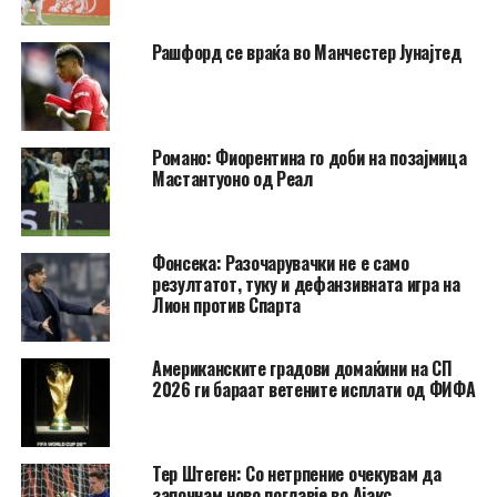
Рашфорд се враќа во Манчестер Јунајтед
Романо: Фиорентина го доби на позајмица
Мастантуоно од Реал
Фонсека: Разочарувачки не е само
резултатот, туку и дефанзивната игра на
Лион против Спарта
Американските градови домаќини на СП
2026 ги бараат ветените исплати од ФИФА
Тер Штеген: Со нетрпение очекувам да
започнам ново поглавје во Ајакс