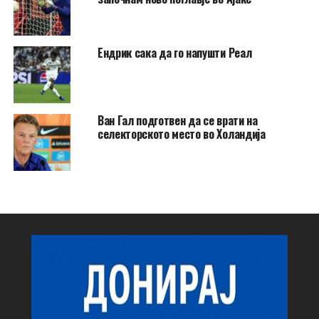
Ендрик сака да го напушти Реал
Ван Гал подготвен да се врати на
селекторското место во Холандија