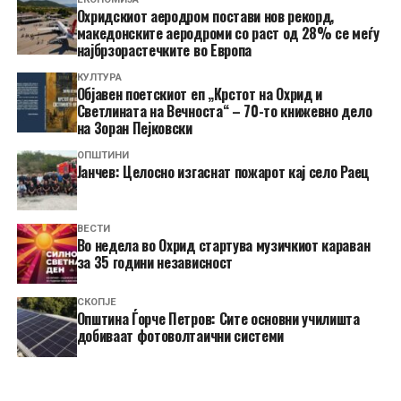
Охридскиот аеродром постави нов рекорд,
македонските аеродроми со раст од 28% се меѓу
најбрзорастечките во Европа
КУЛТУРА
Објавен поетскиот еп „Крстот на Охрид и
Светлината на Вечноста“ – 70-то книжевно дело
на Зоран Пејковски
ОПШТИНИ
Јанчев: Целосно изгаснат пожарот кај село Раец
ВЕСТИ
Во недела во Охрид стартува музичкиот караван
за 35 години независност
СКОПЈЕ
Општина Ѓорче Петров: Сите основни училишта
добиваат фотоволтаични системи