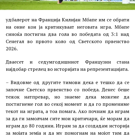
удбалерот на Франција Килијан Мбапе им се обрати
на оние кои ја критикуваат неговата игра. Мбапе
синоќа постигна два гола во победата од 3:1 над
Сенегал во првото коло од Светското првенство
2026.
Дваесет и седумгодишниот Французин стана
најдобар стрелец во историјата на репрезентацијата.
– Видовме од другите тимови дека е тешко да се
започне Светско првенство со победа. Денес беше
тежок натпревар, но знаеме дека можеме да
постигнеме гол во секој момент и да го промениме
текот на играта, а тоа помага. Ако почнам да играм
за да ги замолчам сите мои критичари, ќе морам да
играм до 80 години. Играм за да создадам историја
за мојата земја и да му помогнам на мојот тим да