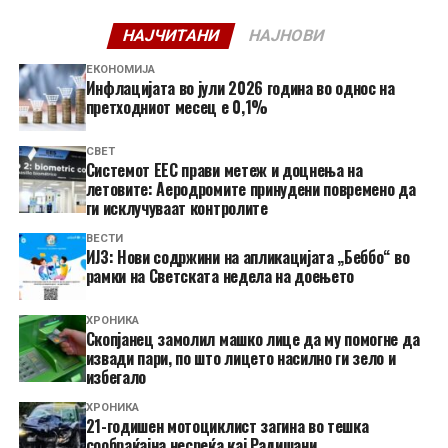
НАЈЧИТАНИ
НАЈНОВИ
ЕКОНОМИЈА
Инфлацијата во јули 2026 година во однос на
претходниот месец е 0,1%
СВЕТ
Системот ЕЕС прави метеж и доцнења на
летовите: Аеродромите принудени повремено да
ги исклучуваат контролите
ВЕСТИ
ИЈЗ: Нови содржини на апликацијата „Беббо“ во
рамки на Светската недела на доењето
ХРОНИКА
Скопјанец замолил машко лице да му помогне да
извади пари, по што лицето насилно ги зело и
избегало
ХРОНИКА
21-годишен мотоциклист загина во тешка
сообраќајна несреќа кај Радишани