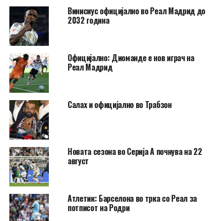
Винисиус официјално во Реал Мадрид до
2032 година
Официјално: Диоманде е нов играч на
Реал Мадрид
Салах и официјално во Трабзон
Новата сезона во Серија А почнува на 22
август
Атлетик: Барселона во трка со Реал за
потписот на Родри