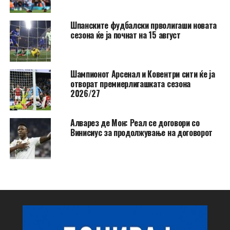
Шпанските фудбалски прволигаши новата
сезона ќе ја почнат на 15 август
Шампионот Арсенал и Ковентри сити ќе ја
отворат премиерлигашката сезона
2026/27
Алварез де Мон: Реал се договори со
Винисиус за продолжување на договорот