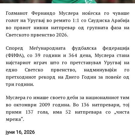
Голманот Фернандо Муслера ноќеска го чуваше
голот на Уругвај во ремито 1:1 со Саудиска Арабија
во првиот нивни натпревар од групната фаза на
Светското првенство 2026.
Според Меѓународната фудбалска федерација
(ФИФА), со 39 години и 364 дена, Муслера стана
најстариот играч што го претставувал Уругвај на
едно Светско првенство, надминувајќи го
претходниот рекорд на Диего Годин за повеќе од
три години.
Муслера го имаше своето деби за националниот тим
во октомври 2009 година. Во 136 натпревари, тој
прими 137 гола, има 52 натпревара со „чиста
мрежа“.
јуни 16, 2026