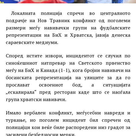
Локалната полиција спречи во централното
подрачје на Нов Травник конфликт од поголеми
размери меѓу навивачки групи на фудбалските
репрезентации на БиХ и Хрватска, јавија денеска
сараевските медиуми.
Според истите извори, инцидентот се случил по
синоќешниот натпревар на Светското првенство
меѓу на БиХ и Канада (1-1), кога бројни навивачи на
босанската репрезентација на улиците за да го
прослават освоениот бод, а ситуацијата
„ескалирала“ пред ресторан каде што се наоѓала
група хрватски навивачи.
Имало вербален конфликт, меѓусебни навреди и
туркање, но поголем инцидент бил спречен од
полицајци кои веќе биле распоредени низ градот за
засилени безбедносни мерки.