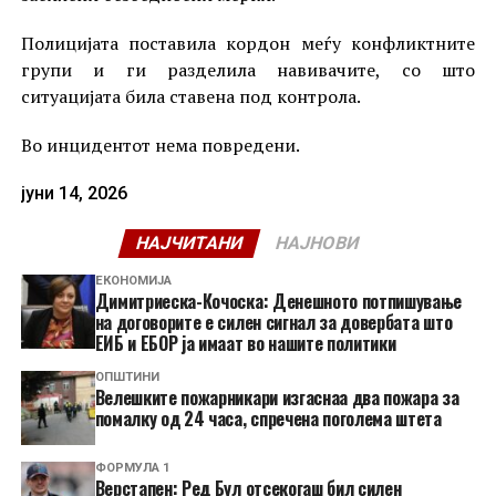
Полицијата поставила кордон меѓу конфликтните
групи и ги разделила навивачите, со што
ситуацијата била ставена под контрола.
Во инцидентот нема повредени.
јуни 14, 2026
НАЈЧИТАНИ
НАЈНОВИ
ЕКОНОМИЈА
Димитриеска-Кочоска: Денешното потпишување
на договорите е силен сигнал за довербата што
ЕИБ и ЕБОР ја имаат во нашите политики
ОПШТИНИ
Велешките пожарникари изгаснаа два пожара за
помалку од 24 часа, спречена поголема штета
ФОРМУЛА 1
Верстапен: Ред Бул отсекогаш бил силен