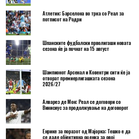
Атлетик: Барселона во трка со Реал за
потписот на Родри
Шпанските фудбалски прволигаши новата
сезона ќе ја почнат на 15 август
Шампионот Арсенал и Ковентри сити ќе ја
отворат премиерлигашката сезона
2026/27
Алварез де Мон: Реал се договори со
Винисиус за продолжување на договорот
Енрике за поразот од Мајорка: Тешко е да
се даде објективна оценка за овој