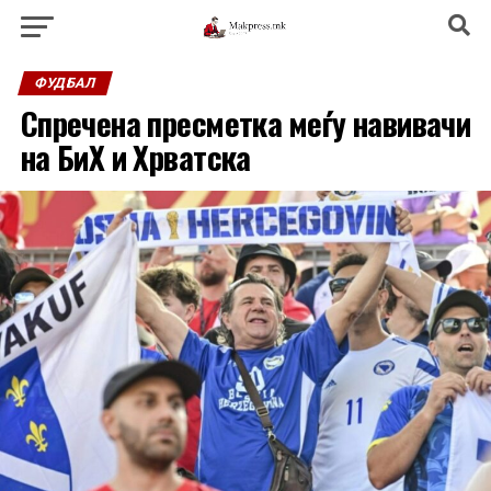
ФУДБАЛ
Спречена пресметка меѓу навивачи
на БиХ и Хрватска