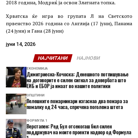
2018 година, Модриќ ја освои Златната топка.
Хрватска ќе игра во групата Л на Светското
првенство 2026 година со Англија (17 јуни), Панама
(24 јуни) и Гана (28 јуни)
јуни 14, 2026
НАЈЧИТАНИ
НАЈНОВИ
ЕКОНОМИЈА
Димитриеска-Кочоска: Денешното потпишување
на договорите е силен сигнал за довербата што
ЕИБ и ЕБОР ја имаат во нашите политики
ОПШТИНИ
Велешките пожарникари изгаснаа два пожара за
помалку од 24 часа, спречена поголема штета
ФОРМУЛА 1
Верстапен: Ред Бул отсекогаш бил силен
поддржувач на моите проекти надвор од Формула