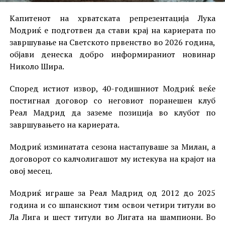
Капитенот на хрватската репрезентација Лука
Модриќ е подготвен да стави крај на кариерата по
завршување на Светското првенство во 2026 година,
објави денеска добро информираниот новинар
Николо Шира.
Според истиот извор, 40-годишниот Модриќ веќе
постигнал договор со неговиот поранешен клуб
Реал Мадрид да заземе позиција во клубот по
завршувањето на кариерата.
Модриќ изминатата сезона настапуваше за Милан, а
договорот со калчолигашот му истекува на крајот на
овој месец.
Модриќ играше за Реал Мадрид од 2012 до 2025
година и со шпанскиот тим освои четири титули во
Ла Лига и шест титули во Лигата на шампиони. Во