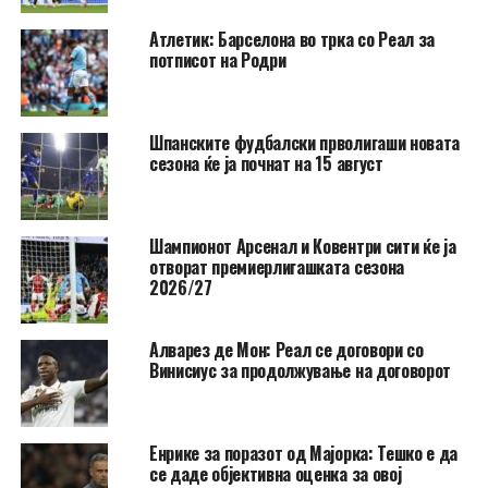
Атлетик: Барселона во трка со Реал за
потписот на Родри
Шпанските фудбалски прволигаши новата
сезона ќе ја почнат на 15 август
Шампионот Арсенал и Ковентри сити ќе ја
отворат премиерлигашката сезона
2026/27
Алварез де Мон: Реал се договори со
Винисиус за продолжување на договорот
Енрике за поразот од Мајорка: Тешко е да
се даде објективна оценка за овој