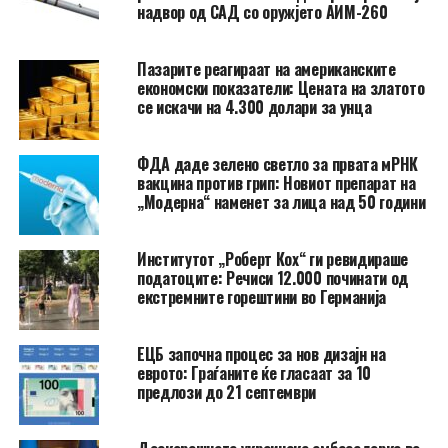
надвор од САД со оружјето АИМ-260
Пазарите реагираат на американските
економски показатели: Цената на златото
се искачи на 4.300 долари за унца
ФДА даде зелено светло за првата мРНК
вакцина против грип: Новиот препарат на
„Модерна“ наменет за лица над 50 години
Институтот „Роберт Кох“ ги ревидираше
податоците: Речиси 12.000 починати од
екстремните горештини во Германија
ЕЦБ започна процес за нов дизајн на
еврото: Граѓаните ќе гласаат за 10
предлози до 21 септември