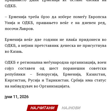
ОДКБ.
– Ерменија треба брзо да избере помеѓу Европска
Унија и ОДКБ, прашањето веќе е на дневен ред,
посочи Лавров.
Ерменија веќе две години не плаќа придонеси во
ОДКБ, а нејзин претставник денеска не присуствува
во Казањ.
ОДКБ е регионална меѓународна организација, воен
сојуз составен од шест поранешни советски
републики – Белорусија, Ерменија, Казахстан,
Киргистан, Русија и Таџикистан. Србија има статус
на набљудувач во Организацијата.
јуни 11, 2026
НАЈЧИТАНИ
НАЈНОВИ