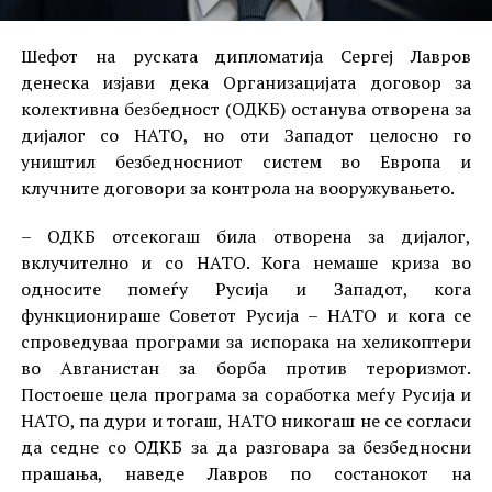
Шефот на руската дипломатија Сергеј Лавров
денеска изјави дека Организацијата договор за
колективна безбедност (ОДКБ) останува отворена за
дијалог со НАТО, но оти Западот целосно го
уништил безбедносниот систем во Европа и
клучните договори за контрола на вооружувањето.
– ОДКБ отсекогаш била отворена за дијалог,
вклучително и со НАТО. Кога немаше криза во
односите помеѓу Русија и Западот, кога
функционираше Советот Русија – НАТО и кога се
спроведуваа програми за испорака на хеликоптери
во Авганистан за борба против тероризмот.
Постоеше цела програма за соработка меѓу Русија и
НАТО, па дури и тогаш, НАТО никогаш не се согласи
да седне со ОДКБ за да разговара за безбедносни
прашања, наведе Лавров по состанокот на