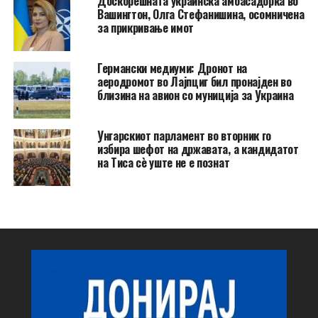
Доскорешната украинска амбасадорка во
Вашингтон, Олга Стефанишина, осомничена
за прикривање имот
Германски медиуми: Дронот на
аеродромот во Лајпциг бил пронајден во
близина на авион со муниција за Украина
Унгарскиот парламент во вторник го
избира шефот на државата, а кандидатот
на Тиса сè уште не е познат