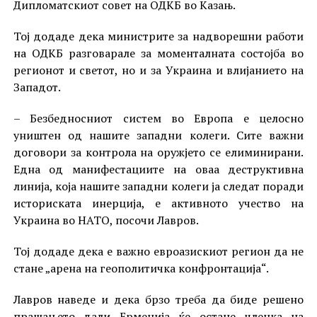
Дипломатскиот совет на ОДКБ во Казањ.
Тој додаде дека министрите за надворешни работи
на ОДКБ разговарале за моменталната состојба во
регионот и светот, но и за Украина и влијанието на
Западот.
– Безбедносниот систем во Европа е целосно
уништен од нашите западни колеги. Сите важни
договори за контрола на оружјето се елиминирани.
Една од манифестациите на оваа деструктивна
линија, која нашите западни колеги ја следат поради
историската инерција, е активното учество на
Украина во НАТО, посочи Лавров.
Тој додаде дека е важно евроазискиот регион да не
стане „арена на геополитичка конфронтација“.
Лавров наведе и дека брзо треба да биде решено
прашањето дали Ерменија ќе остане членка на