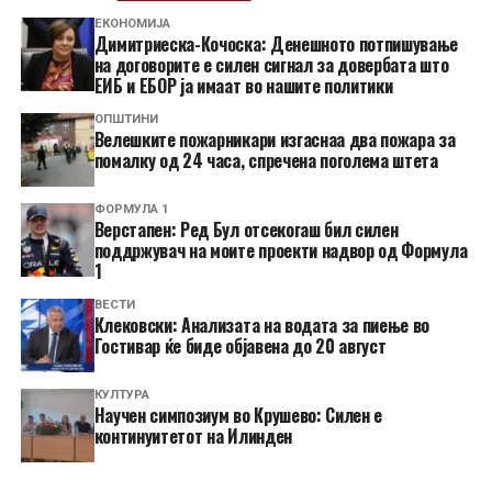
ЕКОНОМИЈА
Димитриеска-Кочоска: Денешното потпишување
на договорите е силен сигнал за довербата што
ЕИБ и ЕБОР ја имаат во нашите политики
ОПШТИНИ
Велешките пожарникари изгаснаа два пожара за
помалку од 24 часа, спречена поголема штета
ФОРМУЛА 1
Верстапен: Ред Бул отсекогаш бил силен
поддржувач на моите проекти надвор од Формула
1
ВЕСТИ
Клековски: Анализата на водата за пиење во
Гостивар ќе биде објавена до 20 август
КУЛТУРА
Научен симпозиум во Крушево: Силен е
континуитетот на Илинден