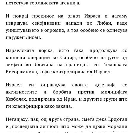
потсетува германската агенција.
И покрај прекинот на огнот Израел и натаму
извршува секојдневни напади во Либан, каде
уништувањето е огромно, а тоа особено се однесува
на јужен Либан.
Израелската војска, исто така, продолжува со
копнени операции во Сирија, особено на југот од
земјата во близина на границата со Голанската
Висорамнина, која е контролирана од Израел.
Израел ги оправдува своите дејствија со
активностите и борбата против милицијата
Хезболах, поддржана од Иран, и другите групи што
ги класифицира како закана.
Нетанјаху, пак, од друга страна, смета дека Ердоган
е „последната личност што може да држи морални