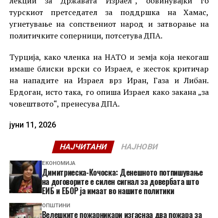
лекции за Државата Израел“, обвинувајќи го
турскиот претседател за поддршка на Хамас,
угнетување на сопствениот народ и затворање на
политичките соперници, потсетува ДПА.
Турција, како членка на НАТО и земја која некогаш
имаше блиски врски со Израел, е жесток критичар
на нападите на Израел врз Иран, Газа и Либан.
Ердоган, исто така, го опиша Израел како закана „за
човештвото“, пренесува ДПА.
јуни 11, 2026
НАЈЧИТАНИ
НАЈНОВИ
ЕКОНОМИЈА
Димитриеска-Кочоска: Денешното потпишување
на договорите е силен сигнал за довербата што
ЕИБ и ЕБОР ја имаат во нашите политики
ОПШТИНИ
Велешките пожарникари изгаснаа два пожара за