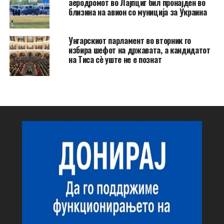
аеродромот во Лајпциг бил пронајден во
близина на авион со муниција за Украина
Унгарскиот парламент во вторник го
избира шефот на државата, а кандидатот
на Тиса сè уште не е познат