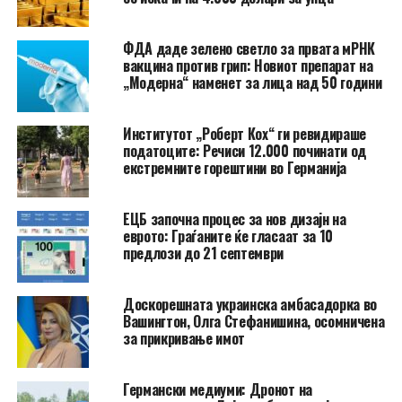
ФДА даде зелено светло за првата мРНК
вакцина против грип: Новиот препарат на
„Модерна“ наменет за лица над 50 години
Институтот „Роберт Кох“ ги ревидираше
податоците: Речиси 12.000 починати од
екстремните горештини во Германија
ЕЦБ започна процес за нов дизајн на
еврото: Граѓаните ќе гласаат за 10
предлози до 21 септември
Доскорешната украинска амбасадорка во
Вашингтон, Олга Стефанишина, осомничена
за прикривање имот
Германски медиуми: Дронот на