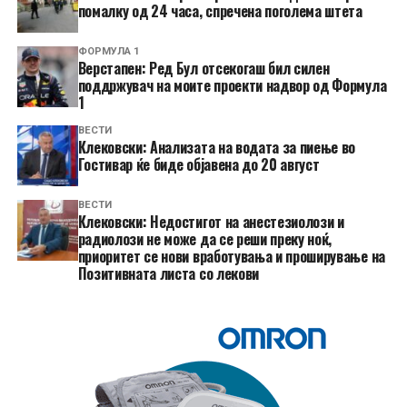
помалку од 24 часа, спречена поголема штета
ФОРМУЛА 1
Верстапен: Ред Бул отсекогаш бил силен
поддржувач на моите проекти надвор од Формула
1
ВЕСТИ
Клековски: Анализата на водата за пиење во
Гостивар ќе биде објавена до 20 август
ВЕСТИ
Клековски: Недостигот на анестезиолози и
радиолози не може да се реши преку ноќ,
приоритет се нови вработувања и проширување на
Позитивната листа со лекови