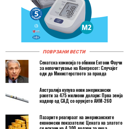
ПОВРЗАНИ ВЕСТИ
Сенатска комисија го обвини Ентони Фаучи
за непочитување на Конгресот: Случајот
оди до Министерството за правда
Австралија купува нови американски
ракети за 475 милиони долари: Прва земја
надвор од САД со оружјето АИМ-260
Пазарите реагираат на американските
економски показатели: Цената на златото
се искачи на 4.300 долари за унца