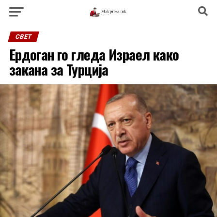
СВЕТ
Ердоган го гледа Израел како
закана за Турција