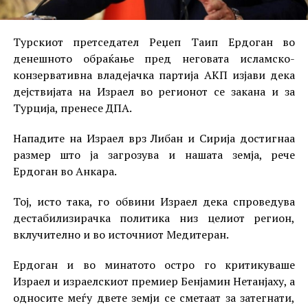
Турскиот претседател Реџеп Таип Ердоган во
денешното обраќање пред неговата исламско-
конзервативна владејачка партија АКП изјави дека
дејствијата на Израел во регионот се закана и за
Турција, пренесе ДПА.
Нападите на Израел врз Либан и Сирија достигнаа
размер што ја загрозува и нашата земја, рече
Ердоган во Анкара.
Тој, исто така, го обвини Израел дека спроведува
дестабилизирачка политика низ целиот регион,
вклучително и во источниот Медитеран.
Ердоган и во минатото остро го критикуваше
Израел и израелскиот премиер Бенјамин Нетанјаху, а
односите меѓу двете земји се сметаат за затегнати,